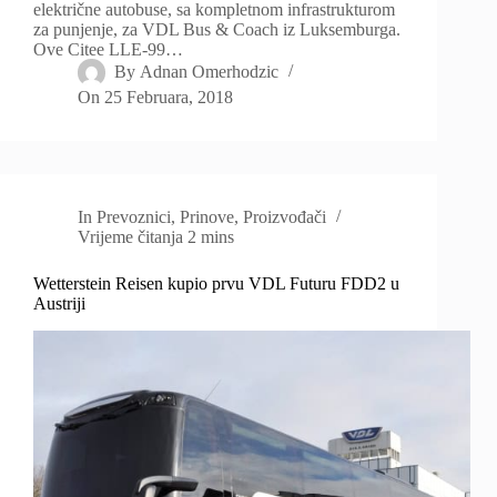
električne autobuse, sa kompletnom infrastrukturom
za punjenje, za VDL Bus & Coach iz Luksemburga.
Ove Citee LLE-99…
By
Adnan Omerhodzic
On
25 Februara, 2018
In
Prevoznici
,
Prinove
,
Proizvođači
Vrijeme čitanja
2 mins
Wetterstein Reisen kupio prvu VDL Futuru FDD2 u
Austriji