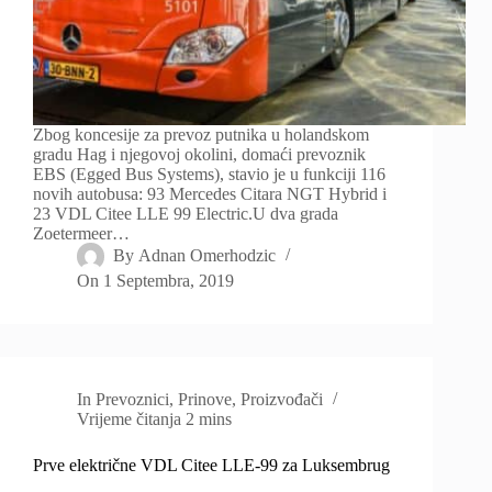
Zbog koncesije za prevoz putnika u holandskom
gradu Hag i njegovoj okolini, domaći prevoznik
EBS (Egged Bus Systems), stavio je u funkciji 116
novih autobusa: 93 Mercedes Citara NGT Hybrid i
23 VDL Citee LLE 99 Electric.U dva grada
Zoetermeer…
By
Adnan Omerhodzic
On
1 Septembra, 2019
In
Prevoznici
,
Prinove
,
Proizvođači
Vrijeme čitanja
2 mins
Prve električne VDL Citee LLE-99 za Luksembrug