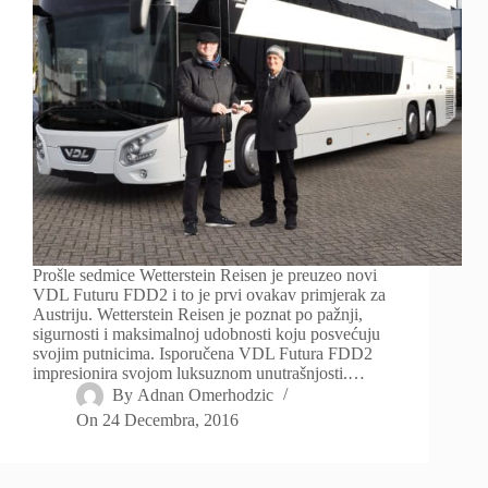
Prošle sedmice Wetterstein Reisen je preuzeo novi
VDL Futuru FDD2 i to je prvi ovakav primjerak za
Austriju. Wetterstein Reisen je poznat po pažnji,
sigurnosti i maksimalnoj udobnosti koju posvećuju
svojim putnicima. Isporučena VDL Futura FDD2
impresionira svojom luksuznom unutrašnjosti.…
By
Adnan Omerhodzic
On
24 Decembra, 2016