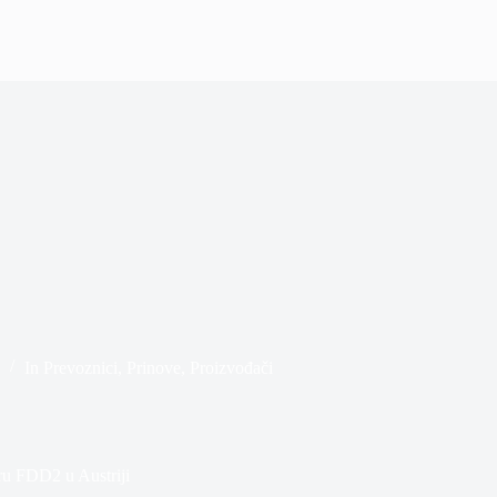
6
In
Prevoznici
,
Prinove
,
Proizvođači
ru FDD2 u Austriji