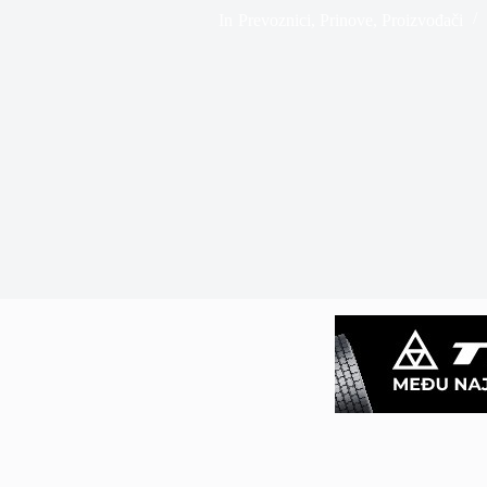
In
Prevoznici
,
Prinove
,
Proizvođači