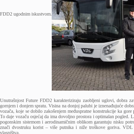
FDD2 ugodnim iskustvom.
Unutrašnjost Future FDD2 karakteriziraju zaobljeni uglovi, dobra zav
gornjem i donjem spratu. Visina na donjoj palubi je iznenađujuće dobra
vozača, koje se dobilo zakošenjem međuspratne konstrukcije ka gore p
To daje vozaču osjećaj da ima dovoljno prostora i optimalan pogled.
pogonskim sistemom i aerodinamičnim oblikom garantuju nisku potro
znači dvostruku korist – više putnika i niže troškove goriva. VD
vlasništva.