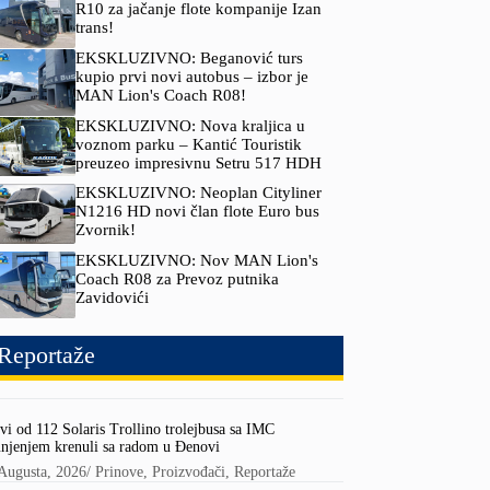
R10 za jačanje flote kompanije Izan
trans!
EKSKLUZIVNO: Beganović turs
kupio prvi novi autobus – izbor je
MAN Lion's Coach R08!
EKSKLUZIVNO: Nova kraljica u
voznom parku – Kantić Touristik
preuzeo impresivnu Setru 517 HDH
EKSKLUZIVNO: Neoplan Cityliner
N1216 HD novi član flote Euro bus
Zvornik!
EKSKLUZIVNO: Nov MAN Lion's
Coach R08 za Prevoz putnika
Zavidovići
Reportaže
vi od 112 Solaris Trollino trolejbusa sa IMC
njenjem krenuli sa radom u Đenovi
Augusta, 2026
/
Prinove
,
Proizvođači
,
Reportaže