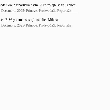
oda Group isporučila osam 32Tr trolejbusa za Teplice
5 Decembra, 2025
/
Prinove
,
Proizvođači
,
Reportaže
eco E-Way autobusi stigli na ulice Milana
6 Decembra, 2025
/
Prinove
,
Proizvođači
,
Reportaže