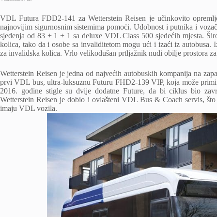
VDL Futura FDD2-141 za Wetterstein Reisen je učinkovito opremlje
najnovijim sigurnosnim sistemima pomoći. Udobnost i putnika i vozača
sjedenja od 83 + 1 + 1 sa deluxe VDL Class 500 sjedećih mjesta. Šir
kolica, tako da i osobe sa invaliditetom mogu ući i izaći iz autobusa
za invalidska kolica. Vrlo velikodušan prtljažnik nudi obilje prostora za
Wetterstein Reisen je jedna od najvećih autobuskih kompanija na zapa
prvi VDL bus, ultra-luksuznu Futuru FHD2-139 VIP, koja može primiti
2016. godine stigle su dvije dodatne Future, da bi ciklus bio 
Wetterstein Reisen je dobio i ovlašteni VDL Bus & Coach servis, što
imaju VDL vozila.