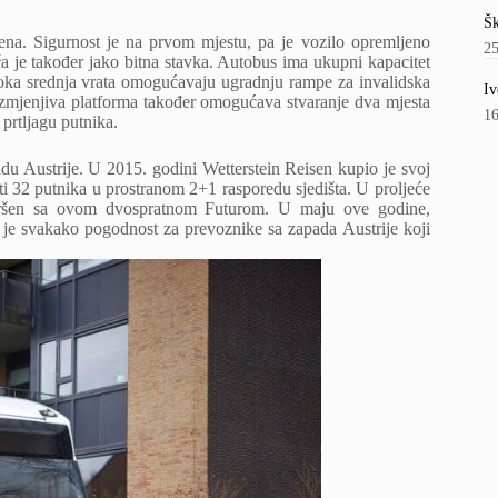
Šk
na. Sigurnost je na prvom mjestu, pa je vozilo opremljeno
2
 je također jako bitna stavka. Autobus ima ukupni kapacitet
oka srednja vrata omogućavaju ugradnju rampe za invalidska
Iv
. Izmjenjiva platforma također omogućava stvaranje dva mjesta
1
 prtljagu putnika.
du Austrije. U 2015. godini Wetterstein Reisen kupio je svoj
 32 putnika u prostranom 2+1 rasporedu sjedišta. U proljeće
završen sa ovom dvospratnom Futurom. U maju ove godine,
 je svakako pogodnost za prevoznike sa zapada Austrije koji