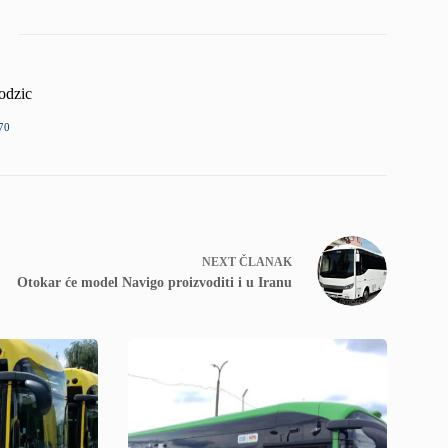
odzic
70
NEXT
ČLANAK
Otokar će model Navigo proizvoditi i u Iranu