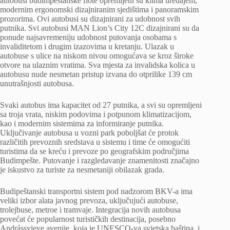
autobusi budimpeštanske flote opremljeni su klima uređajem,
modernim ergonomski dizajniranim sjedištima i panoramskim
prozorima. Ovi autobusi su dizajnirani za udobnost svih
putnika. Svi autobusi MAN Lion’s City 12C dizajnirani su da
ponude najsavremeniju udobnost putovanja osobama s
invaliditetom i drugim izazovima u kretanju. Ulazak u
autobuse s ulice na niskom nivou omogućava se kroz široke
otvore na ulaznim vratima. Sva mjesta za invalidska kolica u
autobusu nude nesmetan pristup izvana do otprilike 139 cm
unutrašnjosti autobusa.
Svaki autobus ima kapacitet od 27 putnika, a svi su opremljeni
sa troja vrata, niskim podovima i potpunom klimatizacijom,
kao i modernim sistemima za informiranje putnika.
Uključivanje autobusa u vozni park poboljšat će protok
različitih prevoznih sredstava u sistemu i time će omogućiti
turistima da se kreću i prevoze po geografskim područjima
Budimpešte. Putovanje i razgledavanje znamenitosti značajno
je iskustvo za turiste za nesmetaniji obilazak grada.
Budipeštanski transportni sistem pod nadzorom BKV-a ima
veliki izbor alata javnog prevoza, uključujući autobuse,
trolejbuse, metroe i tramvaje. Integracija novih autobusa
povećat će popularnost turističkih destinacija, posebno
Andrássyjeve avenije, koja je UNESCO-va svjetska baština, i