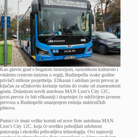
Kao glavni grad s bogatom historijom, raznolikom kulturom i
vitalnim centrom turizma u regiji, Budimpešta svake godine
privlači milione posjetitelja. Efikasan i udoban javni prevoz je
ključan za učinkovito kretanje turista do svake od znamenitosti
grada. Dolaskom novih autobusa MAN Lion’s City 12C,
javni prevoz će biti efikasniji i doprinijet će održivijem javnom
prevozu u Budimpešti smanjenjem emisija stakleničkih
plinova.
Putnici će imati velike koristi od nove flote autobusa MAN
Lion’s City 12C, koja će uveliko poboljšati udobnost
putovanja i ekološki prihvatljivu tehnologiju. Ovi najnoviji