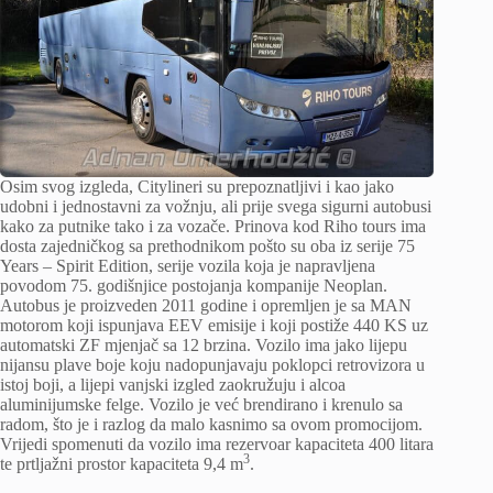
Osim svog izgleda, Citylineri su prepoznatljivi i kao jako
udobni i jednostavni za vožnju, ali prije svega sigurni autobusi
kako za putnike tako i za vozače. Prinova kod Riho tours ima
dosta zajedničkog sa prethodnikom pošto su oba iz serije 75
Years – Spirit Edition, serije vozila koja je napravljena
povodom 75. godišnjice postojanja kompanije Neoplan.
Autobus je proizveden 2011 godine i opremljen je sa MAN
motorom koji ispunjava EEV emisije i koji postiže 440 KS uz
automatski ZF mjenjač sa 12 brzina. Vozilo ima jako lijepu
nijansu plave boje koju nadopunjavaju poklopci retrovizora u
istoj boji, a lijepi vanjski izgled zaokružuju i alcoa
aluminijumske felge. Vozilo je već brendirano i krenulo sa
radom, što je i razlog da malo kasnimo sa ovom promocijom.
Vrijedi spomenuti da vozilo ima rezervoar kapaciteta 400 litara
3
te prtljažni prostor kapaciteta 9,4 m
.