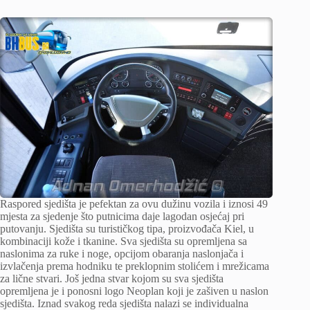
Raspored sjedišta je pefektan za ovu dužinu vozila i iznosi 49
mjesta za sjedenje što putnicima daje lagodan osjećaj pri
putovanju. Sjedišta su turističkog tipa, proizvođača Kiel, u
kombinaciji kože i tkanine. Sva sjedišta su opremljena sa
naslonima za ruke i noge, opcijom obaranja naslonjača i
izvlačenja prema hodniku te preklopnim stolićem i mrežicama
za lične stvari. Još jedna stvar kojom su sva sjedišta
opremljena je i ponosni logo Neoplan koji je zašiven u naslon
sjedišta. Iznad svakog reda sjedišta nalazi se individualna