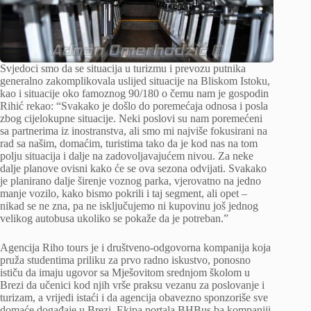
Svjedoci smo da se situacija u turizmu i prevozu putnika
generalno zakomplikovala uslijed situacije na Bliskom Istoku,
kao i situacije oko famoznog 90/180 o čemu nam je gospodin
Rihić rekao: “Svakako je došlo do poremećaja odnosa i posla
zbog cijelokupne situacije. Neki poslovi su nam poremećeni
sa partnerima iz inostranstva, ali smo mi najviše fokusirani na
rad sa našim, domaćim, turistima tako da je kod nas na tom
polju situacija i dalje na zadovoljavajućem nivou. Za neke
dalje planove ovisni kako će se ova sezona odvijati. Svakako
je planirano dalje širenje voznog parka, vjerovatno na jedno
manje vozilo, kako bismo pokrili i taj segment, ali opet –
nikad se ne zna, pa ne isključujemo ni kupovinu još jednog
velikog autobusa ukoliko se pokaže da je potreban.”
Agencija Riho tours je i društveno-odgovorna kompanija koja
pruža studentima priliku za prvo radno iskustvo, ponosno
ističu da imaju ugovor sa Mješovitom srednjom školom u
Brezi da učenici kod njih vrše praksu vezanu za poslovanje i
turizam, a vrijedi istaći i da agencija obavezno sponzoriše sve
domaće događaje u Brezi. Ekipa portala BHBus.ba kompaniji