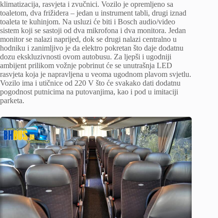
klimatizacija, rasvjeta i zvučnici. Vozilo je opremljeno sa
toaletom, dva frižidera – jedan u instrument tabli, drugi iznad
toaleta te kuhinjom. Na usluzi će biti i Bosch audio/video
sistem koji se sastoji od dva mikrofona i dva monitora. Jedan
monitor se nalazi naprijed, dok se drugi nalazi centralno u
hodniku i zanimljivo je da elektro pokretan što daje dodatnu
dozu ekskluzivnosti ovom autobusu. Za ljepši i ugodniji
ambijent prilikom vožnje pobrinut će se unutrašnja LED
rasvjeta koja je napravljena u veoma ugodnom plavom svjetlu.
Vozilo ima i utičnice od 220 V što će svakako dati dodatnu
pogodnost putnicima na putovanjima, kao i pod u imitaciji
parketa.