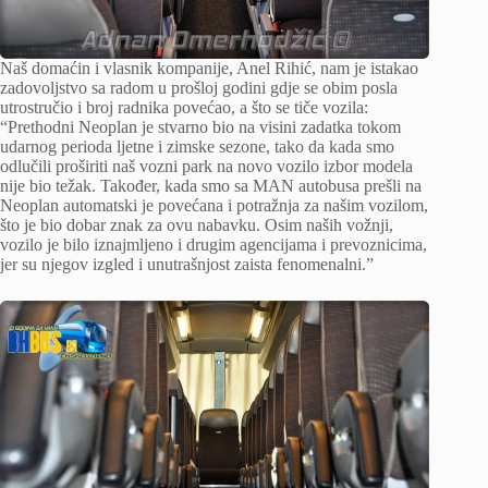
Naš domaćin i vlasnik kompanije, Anel Rihić, nam je istakao
zadovoljstvo sa radom u prošloj godini gdje se obim posla
utrostručio i broj radnika povećao, a što se tiče vozila:
“Prethodni Neoplan je stvarno bio na visini zadatka tokom
udarnog perioda ljetne i zimske sezone, tako da kada smo
odlučili proširiti naš vozni park na novo vozilo izbor modela
nije bio težak. Također, kada smo sa MAN autobusa prešli na
Neoplan automatski je povećana i potražnja za našim vozilom,
što je bio dobar znak za ovu nabavku. Osim naših vožnji,
vozilo je bilo iznajmljeno i drugim agencijama i prevoznicima,
jer su njegov izgled i unutrašnjost zaista fenomenalni.”