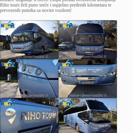
Riho tours želi puno sreće i uspješno pređenih kilometara te
prevezenih putnika sa novim vozilom!