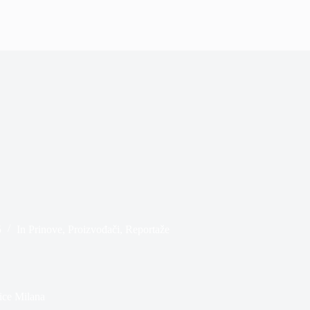
5
In
Prinove
,
Proizvođači
,
Reportaže
lice Milana