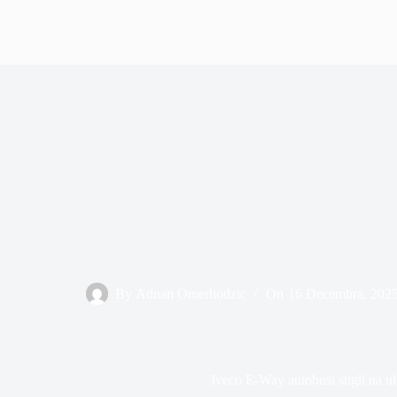
By
Adnan Omerhodzic
On
16 Decembra, 202
Iveco E-Way autobusi stigli na u