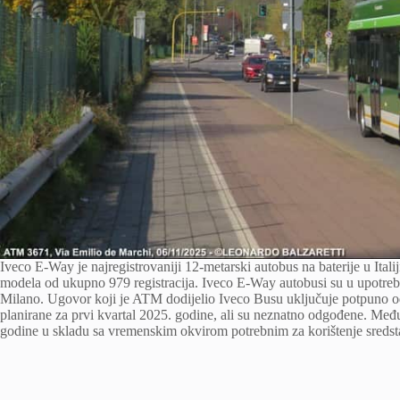
Iveco E-Way je najregistrovaniji 12-metarski autobus na baterije u Itali
modela od ukupno 979 registracija. Iveco E-Way autobusi su u upotrebi
Milano. Ugovor koji je ATM dodijelio Iveco Busu uključuje potpuno od
planirane za prvi kvartal 2025. godine, ali su neznatno odgođene. Međut
godine u skladu sa vremenskim okvirom potrebnim za korištenje sreds