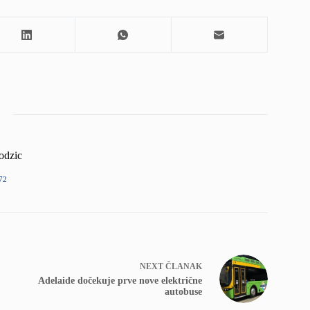
odzic
72
NEXT
ČLANAK
Adelaide dočekuje prve nove električne
autobuse