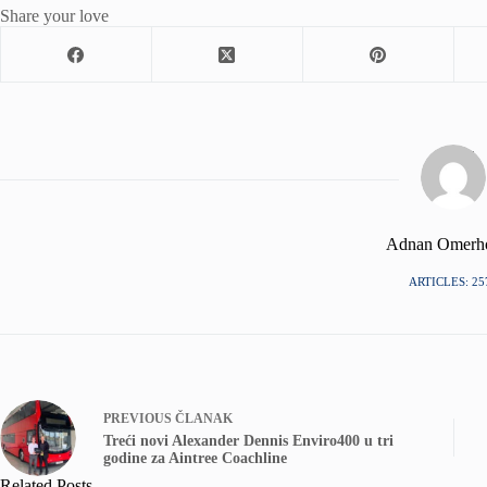
Share your love
Adnan Omerh
ARTICLES: 25
PREVIOUS
ČLANAK
Treći novi Alexander Dennis Enviro400 u tri
godine za Aintree Coachline
Related Posts