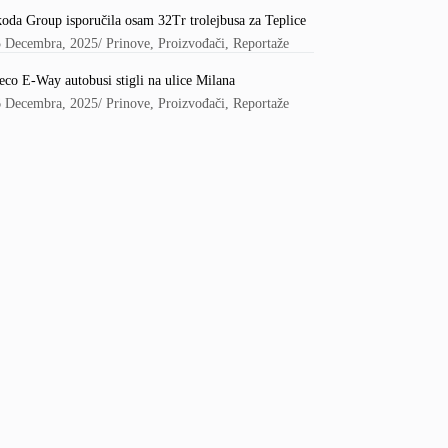
oda Group isporučila osam 32Tr trolejbusa za Teplice
5 Decembra, 2025
/
Prinove
,
Proizvođači
,
Reportaže
eco E-Way autobusi stigli na ulice Milana
6 Decembra, 2025
/
Prinove
,
Proizvođači
,
Reportaže