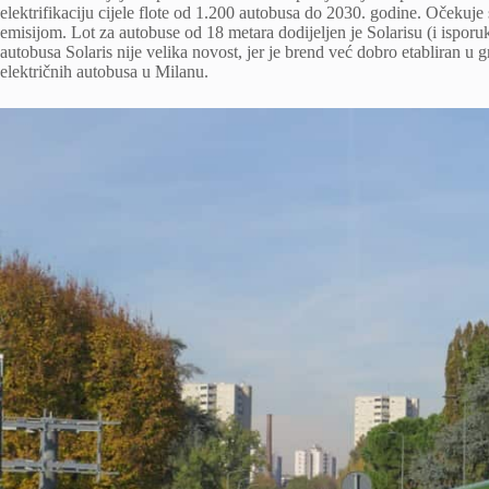
elektrifikaciju cijele flote od 1.200 autobusa do 2030. godine. Očekuje 
emisijom. Lot za autobuse od 18 metara dodijeljen je Solarisu (i isporuk
autobusa Solaris nije velika novost, jer je brend već dobro etabliran u 
električnih autobusa u Milanu.