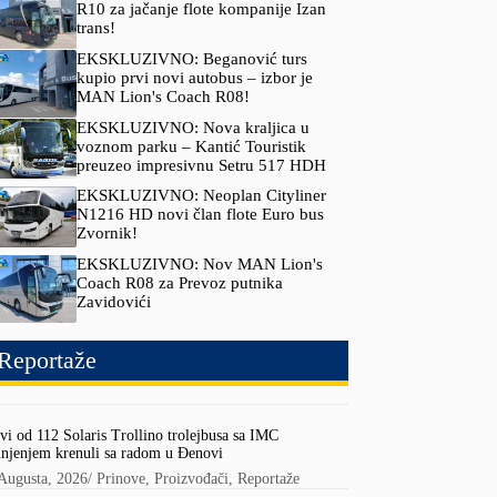
R10 za jačanje flote kompanije Izan
trans!
EKSKLUZIVNO: Beganović turs
kupio prvi novi autobus – izbor je
MAN Lion's Coach R08!
EKSKLUZIVNO: Nova kraljica u
voznom parku – Kantić Touristik
preuzeo impresivnu Setru 517 HDH
EKSKLUZIVNO: Neoplan Cityliner
N1216 HD novi član flote Euro bus
Zvornik!
EKSKLUZIVNO: Nov MAN Lion's
Coach R08 za Prevoz putnika
Zavidovići
Reportaže
vi od 112 Solaris Trollino trolejbusa sa IMC
njenjem krenuli sa radom u Đenovi
Augusta, 2026
/
Prinove
,
Proizvođači
,
Reportaže