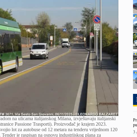
dom na ulicama italijanskog Milana, izvještavaju italijanski
Pr
stranice Passione Trasporti). Proizvođač je krajem 2023.
pu
svojio lot za autobuse od 12 metara na tenderu vrijednom 120
3 
 Tender je raspisan na osnovu industrijskog plana za