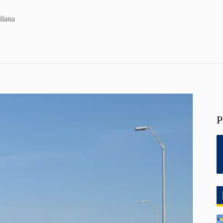
ilana
P