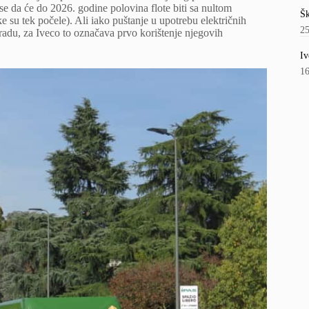
se da će do 2026. godine polovina flote biti sa nultom
Šk
e su tek počele). Ali iako puštanje u upotrebu električnih
2
gradu, za Iveco to označava prvo korištenje njegovih
Iv
1