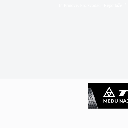
In
Prinove
,
Proizvođači
,
Reportaže