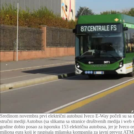
Sredinom novembra prvi električni autobusi Iveco E-Way počeli su sa ra
stručni mediji Autobus (sa slikama sa stranice društvenih medija i web 
godine dobio posao za isporuku 153 električna autobusa, jer je Iveco o
miliona eura koji je raspisala milanska kompanija za javni prevoz ATM.