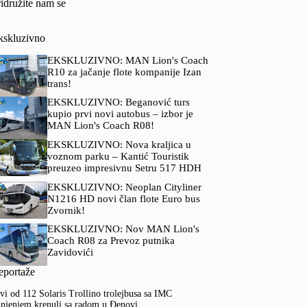
idružite nam se
kskluzivno
EKSKLUZIVNO: MAN Lion's Coach
R10 za jačanje flote kompanije Izan
trans!
EKSKLUZIVNO: Beganović turs
kupio prvi novi autobus – izbor je
MAN Lion's Coach R08!
EKSKLUZIVNO: Nova kraljica u
voznom parku – Kantić Touristik
preuzeo impresivnu Setru 517 HDH
EKSKLUZIVNO: Neoplan Cityliner
N1216 HD novi član flote Euro bus
Zvornik!
EKSKLUZIVNO: Nov MAN Lion's
Coach R08 za Prevoz putnika
Zavidovići
eportaže
vi od 112 Solaris Trollino trolejbusa sa IMC
njenjem krenuli sa radom u Đenovi