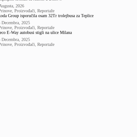
Augusta, 2026
Prinove
,
Proizvođači
,
Reportaže
oda Group isporučila osam 32Tr trolejbusa za Teplice
5 Decembra, 2025
Prinove
,
Proizvođači
,
Reportaže
eco E-Way autobusi stigli na ulice Milana
6 Decembra, 2025
Prinove
,
Proizvođači
,
Reportaže