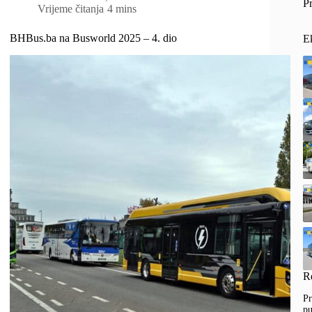
Pr
Vrijeme čitanja
4 mins
BHBus.ba na Busworld 2025 – 4. dio
E
R
Pr
pu