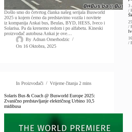
3 
/
Došlo smo do četvrtog članka našeg serijala Busworld
Šk
2025 u kojem ćemo da predstavimo vozila i novitete
2
iz kompanija Ankai bus, Beulas, BYD, HESS, Iveco i
/
Solarisa. Pa da krenemo redom i po alfabetu. Kineski
Iv
proizvođač autobusa Ankai je ove…
1
By
Adnan Omerhodzic
/
On
16 Oktobra, 2025
In
Proizvođači
Vrijeme čitanja
2 mins
Solaris Bus & Coach @ Busworld Europe 2025:
Zvanično predstavljanje električnog Urbino 10,5
midibusa