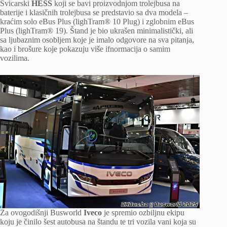
Švicarski
HESS
koji se bavi proizvodnjom trolejbusa na
baterije i klasičnih trolejbusa se predstavio sa dva modela –
kraćim solo eBus Plus (lighTram® 10 Plug) i zglobnim eBus
Plus (lighTram® 19). Štand je bio ukrašen minimalistički, ali
sa ljubaznim osobljem koje je imalo odgovore na sva pitanja,
kao i brošure koje pokazuju više ifnormacija o samim
vozilima.
Za ovogodišnji Busworld
Iveco
je spremio ozbiljnu ekipu
koju je činilo šest autobusa na štandu te tri vozila vani koja su