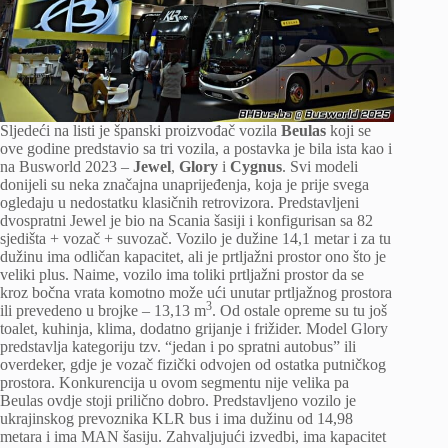
Sljedeći na listi je španski proizvođač vozila
Beulas
koji se
ove godine predstavio sa tri vozila, a postavka je bila ista kao i
na Busworld 2023 –
Jewel
,
Glory
i
Cygnus
. Svi modeli
donijeli su neka značajna unaprijeđenja, koja je prije svega
ogledaju u nedostatku klasičnih retrovizora. Predstavljeni
dvospratni Jewel je bio na Scania šasiji i konfigurisan sa 82
sjedišta + vozač + suvozač. Vozilo je dužine 14,1 metar i za tu
dužinu ima odličan kapacitet, ali je prtljažni prostor ono što je
veliki plus. Naime, vozilo ima toliki prtljažni prostor da se
kroz bočna vrata komotno može ući unutar prtljažnog prostora
3
ili prevedeno u brojke – 13,13 m
. Od ostale opreme su tu još
toalet, kuhinja, klima, dodatno grijanje i frižider. Model Glory
predstavlja kategoriju tzv. “jedan i po spratni autobus” ili
overdeker, gdje je vozač fizički odvojen od ostatka putničkog
prostora. Konkurencija u ovom segmentu nije velika pa
Beulas ovdje stoji prilično dobro. Predstavljeno vozilo je
ukrajinskog prevoznika KLR bus i ima dužinu od 14,98
metara i ima MAN šasiju. Zahvaljujući izvedbi, ima kapacitet