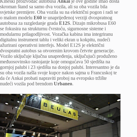
Kineski proizvođač autobusa
Ankai
je ove godine imao dosta
skroman štand sa samo dva vozila, ali su oba vozila bila
svjetske premijere. Oba vozila su na električni pogon i radi se
o malom modelu
E60
te unaprijeđenoj verziji dvospratnog
autobusa za razgledanje grada
E12S
. Dizajn mikrobusa E60
se fokusira na strukturnu čvrstoću, sigurnosne sisteme i
modularnu prilagodljivost. Vozačka kabina ima integriranu
digitalnu instrument tablu i veliki ekran u kokpitu, nudeći
ažurirani operativni interfejs. Model E12S je električni
dvospratni autobus sa otvorenim krovom četvrte generacije.
Vozilo uključuje ključna unapređenja, uključujući produženo
međuosovinsko rastojanje koje omogućava 50 sjedišta na
gornjoj palubi i 23 sjedišta na donjoj palubi. Interesantno je da
su oba vozila našla svoje kupce nakon sajma u Francuskoj te
da će Ankai probati napraviti proboj na evropsko tržište
nudeći vozila pod brendom
Urbaneo
.