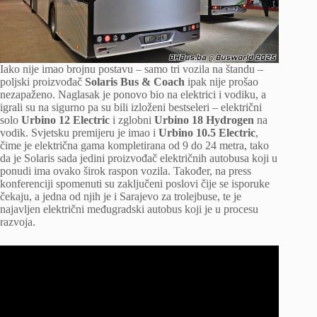
Iako nije imao brojnu postavu – samo tri vozila na štandu –
poljski proizvođač
Solaris
Bus & Coach
ipak nije prošao
nezapaženo. Naglasak je ponovo bio na elektrici i vodiku, a
igrali su na sigurno pa su bili izloženi bestseleri – električni
solo
Urbino 12 Electric
i zglobni
Urbino 18 Hydrogen
na
vodik. Svjetsku premijeru je imao i
Urbino 10.5 Electric
,
čime je električna gama kompletirana od 9 do 24 metra, tako
da je Solaris sada jedini proizvođač električnih autobusa koji u
ponudi ima ovako širok raspon vozila. Također, na press
konferenciji spomenuti su zaključeni poslovi čije se isporuke
čekaju, a jedna od njih je i Sarajevo za trolejbuse, te je
najavljen električni međugradski autobus koji je u procesu
razvoja.