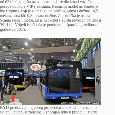
od 62+2+1 sjedišta uz napomenu da se dio iznad vozačke
posade odlikuje VIP sjedištima. Najmanji model na štandu je
bio Cygnus, koji je za razliku od prošlog sajma i dužine 10,5
metara, sada bio 9,8 metara dužine. Zajednička je ostala
Scania šasija i motor, ali je kapacitet sjedišta povećan pa iznosi
39+1+1. Vrijedi istaći i da je ponio titulu španskog midibusa
godine za 2025.
BYD
predstavlja najvećeg proizvođača električnih vozila na
svijetu i autobusi zauzimaju značajan udio u prodaji i izvozu.