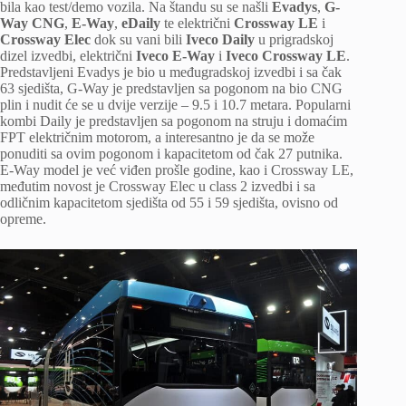
bila kao test/demo vozila. Na štandu su se našli
Evadys
,
G-
Way CNG
,
E-Way
,
eDaily
te električni
Crossway LE
i
Crossway Elec
dok su vani bili
Iveco Daily
u prigradskoj
dizel izvedbi, električni
Iveco E-Way
i
Iveco Crossway LE
.
Predstavljeni Evadys je bio u međugradskoj izvedbi i sa čak
63 sjedišta, G-Way je predstavljen sa pogonom na bio CNG
plin i nudit će se u dvije verzije – 9.5 i 10.7 metara. Popularni
kombi Daily je predstavljen sa pogonom na struju i domaćim
FPT električnim motorom, a interesantno je da se može
ponuditi sa ovim pogonom i kapacitetom od čak 27 putnika.
E-Way model je već viđen prošle godine, kao i Crossway LE,
međutim novost je Crossway Elec u class 2 izvedbi i sa
odličnim kapacitetom sjedišta od 55 i 59 sjedišta, ovisno od
opreme.