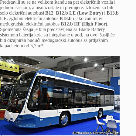
Predstavili su se na velikom štandu sa pet električnih vozila i
jednom šasijom, a nisu izostale ni premijere. Izloženi su bili
solo električni autobusi
B12
,
B12.b LE (Low Entry)
i
B13.b
LE
, zglobni električni autobus
B18.b
i jako zanimljivi
međugradski električni autobus
B12.b HF (High Floor)
.
Spomenuta šasija je bila predstavljena sa Blade Battery
sistemom baterija koje su integrisane u pod, na ovoj šasiji će
biti dizajniran budući međugradski autobus sa prtljažnim
kapacitetom od 5,7 m³.