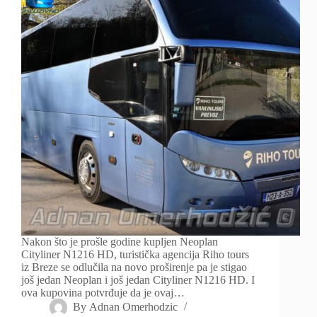
Nakon što je prošle godine kupljen Neoplan
Cityliner N1216 HD, turistička agencija Riho tours
iz Breze se odlučila na novo proširenje pa je stigao
još jedan Neoplan i još jedan Cityliner N1216 HD. I
ova kupovina potvrđuje da je ovaj…
By
Adnan Omerhodzic