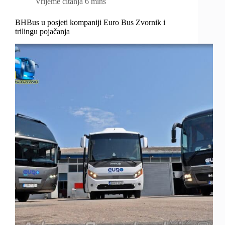
Vrijeme čitanja
6 mins
BHBus u posjeti kompaniji Euro Bus Zvornik i
trilingu pojačanja