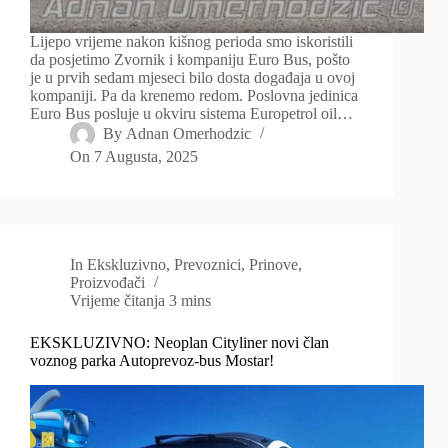
Lijepo vrijeme nakon kišnog perioda smo iskoristili
da posjetimo Zvornik i kompaniju Euro Bus, pošto
je u prvih sedam mjeseci bilo dosta događaja u ovoj
kompaniji. Pa da krenemo redom. Poslovna jedinica
Euro Bus posluje u okviru sistema Europetrol oil…
By
Adnan Omerhodzic
On
7 Augusta, 2025
In
Ekskluzivno
,
Prevoznici
,
Prinove
,
Proizvođači
Vrijeme čitanja
3 mins
EKSKLUZIVNO: Neoplan Cityliner novi član
voznog parka Autoprevoz-bus Mostar!