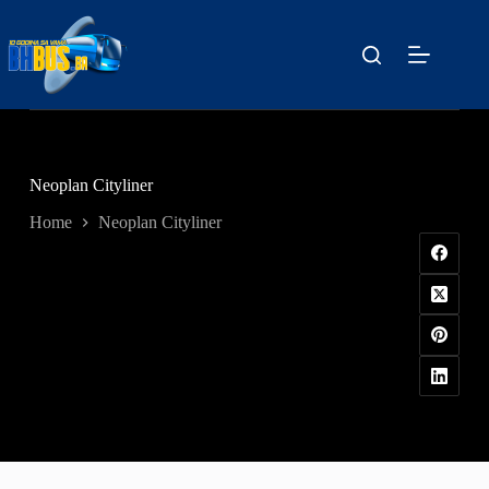
Skip
to
content
Neoplan Cityliner
Home
Neoplan Cityliner