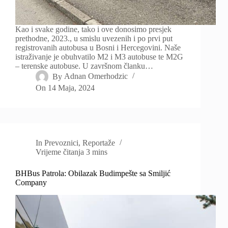
Kao i svake godine, tako i ove donosimo presjek
prethodne, 2023., u smislu uvezenih i po prvi put
registrovanih autobusa u Bosni i Hercegovini. Naše
istraživanje je obuhvatilo M2 i M3 autobuse te M2G
– terenske autobuse. U završnom članku…
By
Adnan Omerhodzic
On
14 Maja, 2024
In
Prevoznici
,
Reportaže
Vrijeme čitanja
3 mins
BHBus Patrola: Obilazak Budimpešte sa Smiljić
Company