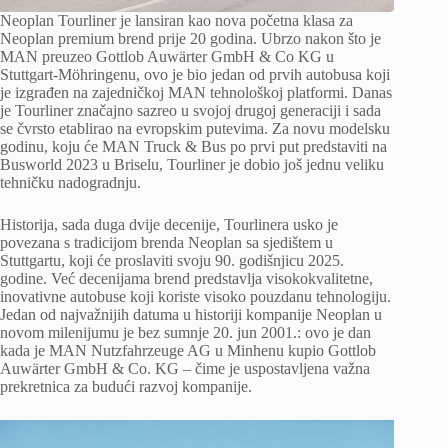
Neoplan Tourliner je lansiran kao nova početna klasa za
Neoplan premium brend prije 20 godina. Ubrzo nakon što je
MAN preuzeo Gottlob Auwärter GmbH & Co KG u
Stuttgart-Möhringenu, ovo je bio jedan od prvih autobusa koji
je izgrađen na zajedničkoj MAN tehnološkoj platformi. Danas
je Tourliner značajno sazreo u svojoj drugoj generaciji i sada
se čvrsto etablirao na evropskim putevima. Za novu modelsku
godinu, koju će MAN Truck & Bus po prvi put predstaviti na
Busworld 2023 u Briselu, Tourliner je dobio još jednu veliku
tehničku nadogradnju.
Historija, sada duga dvije decenije, Tourlinera usko je
povezana s tradicijom brenda Neoplan sa sjedištem u
Stuttgartu, koji će proslaviti svoju 90. godišnjicu 2025.
godine. Već decenijama brend predstavlja visokokvalitetne,
inovativne autobuse koji koriste visoko pouzdanu tehnologiju.
Jedan od najvažnijih datuma u historiji kompanije Neoplan u
novom milenijumu je bez sumnje 20. jun 2001.: ovo je dan
kada je MAN Nutzfahrzeuge AG u Minhenu kupio Gottlob
Auwärter GmbH & Co. KG – čime je uspostavljena važna
prekretnica za budući razvoj kompanije.