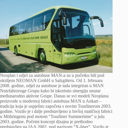
Neoplan i odjel za autobuse MAN-a su u početku bili pod
okriljem NEOMAN GmbH u Salzgitteru. Od 1. februara
2008. godine, odjel za autobuse je tada integriran u MAN
Nutzfahrzeuge Grupu kako bi iskoristio sinergiju unutar
međunarodno aktivne Grupe. Danas se svi modeli Neoplana
proizvode u modernoj fabrici autobusa MAN u Ankari –
tradicija koja je uspješno započeta s novim Tourlinerom 2003.
godine. Vozilo je i dalje predstavljeno u bivšoj matičnoj fabrici
u Möhringenu pod motom “Tourliner Summertime” u julu
2003. godine. Početni koncept dizajna je prethodno
predstavljen na IAA 2002. pod nazivom “X-liner”. Vozilo je