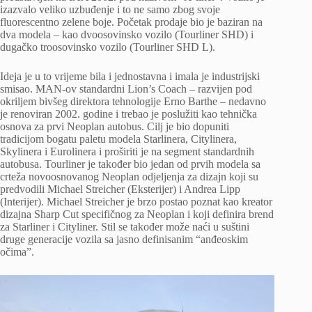
izazvalo veliko uzbuđenje i to ne samo zbog svoje
fluorescentno zelene boje. Početak prodaje bio je baziran na
dva modela – kao dvoosovinsko vozilo (Tourliner SHD) i
dugačko troosovinsko vozilo (Tourliner SHD L).
Ideja je u to vrijeme bila i jednostavna i imala je industrijski
smisao. MAN-ov standardni Lion’s Coach – razvijen pod
okriljem bivšeg direktora tehnologije Erno Barthe – nedavno
je renoviran 2002. godine i trebao je poslužiti kao tehnička
osnova za prvi Neoplan autobus. Cilj je bio dopuniti
tradicijom bogatu paletu modela Starlinera, Citylinera,
Skylinera i Eurolinera i proširiti je na segment standardnih
autobusa. Tourliner je također bio jedan od prvih modela sa
crteža novoosnovanog Neoplan odjeljenja za dizajn koji su
predvodili Michael Streicher (Eksterijer) i Andrea Lipp
(Interijer). Michael Streicher je brzo postao poznat kao kreator
dizajna Sharp Cut specifičnog za Neoplan i koji definira brend
za Starliner i Cityliner. Stil se također može naći u suštini
druge generacije vozila sa jasno definisanim “anđeoskim
očima”.