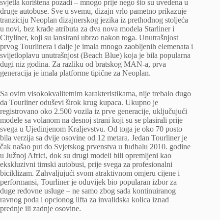
svjetla korištena pozadi – mnogo prije nego što su uvedena u
druge autobuse. Sve u svemu, dizajn vrlo pametno prikazuje
tranziciju Neoplan dizajnerskog jezika iz prethodnog stoljeća
u novi, bez krađe atributa za dva nova modela Starliner i
Cityliner, koji su lansirani ubrzo nakon toga. Unutrašnjost
prvog Tourlinera i dalje je imala mnogo zaobljenih elemenata i
svijetloplavu unutrašnjost (Beach Blue) koja je bila popularna
dugi niz godina. Za razliku od bratskog MAN-a, prva
generacija je imala platforme tipične za Neoplan.
Sa ovim visokokvalitetnim karakteristikama, nije trebalo dugo
da Tourliner oduševi širok krug kupaca. Ukupno je
registrovano oko 2.500 vozila iz prve generacije, uključujući
modele sa volanom na desnoj strani koji su se plasirali prije
svega u Ujedinjenom Kraljevstvu. Od toga je oko 70 posto
bila verzija sa dvije osovine od 12 metara. Jedan Tourliner je
čak našao put do Svjetskog prvenstva u fudbalu 2010. godine
u Južnoj Africi, dok su drugi modeli bili opremljeni kao
ekskluzivni timski autobusi, prije svega za profesionalni
biciklizam. Zahvaljujući svom atraktivnom omjeru cijene i
performansi, Tourliner je oduvijek bio popularan izbor za
duge redovne usluge – ne samo zbog sada kontinuiranog
ravnog poda i opcionog lifta za invalidska kolica iznad
prednje ili zadnje osovine.