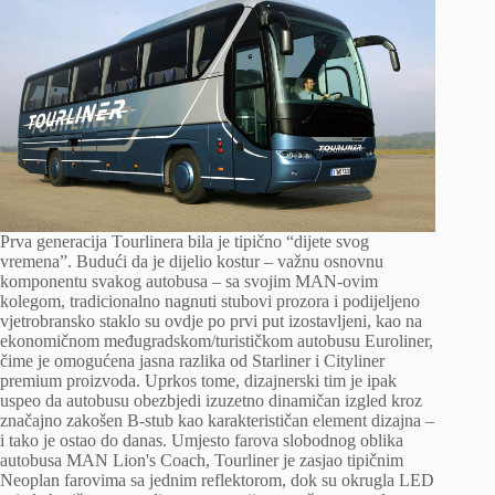
Prva generacija Tourlinera bila je tipično “dijete svog
vremena”. Budući da je dijelio kostur – važnu osnovnu
komponentu svakog autobusa – sa svojim MAN-ovim
kolegom, tradicionalno nagnuti stubovi prozora i podijeljeno
vjetrobransko staklo su ovdje po prvi put izostavljeni, kao na
ekonomičnom međugradskom/turističkom autobusu Euroliner,
čime je omogućena jasna razlika od Starliner i Cityliner
premium proizvoda. Uprkos tome, dizajnerski tim je ipak
uspeo da autobusu obezbjedi izuzetno dinamičan izgled kroz
značajno zakošen B-stub kao karakterističan element dizajna –
i tako je ostao do danas. Umjesto farova slobodnog oblika
autobusa MAN Lion's Coach, Tourliner je zasjao tipičnim
Neoplan farovima sa jednim reflektorom, dok su okrugla LED