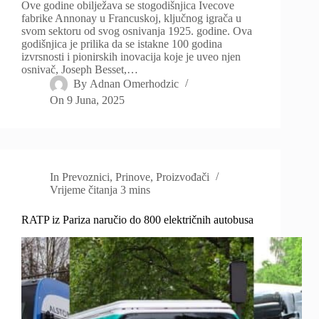
Ove godine obilježava se stogodišnjica Ivecove
fabrike Annonay u Francuskoj, ključnog igrača u
svom sektoru od svog osnivanja 1925. godine. Ova
godišnjica je prilika da se istakne 100 godina
izvrsnosti i pionirskih inovacija koje je uveo njen
osnivač, Joseph Besset,…
By
Adnan Omerhodzic
On
9 Juna, 2025
In
Prevoznici
,
Prinove
,
Proizvođači
Vrijeme čitanja
3 mins
RATP iz Pariza naručio do 800 električnih autobusa