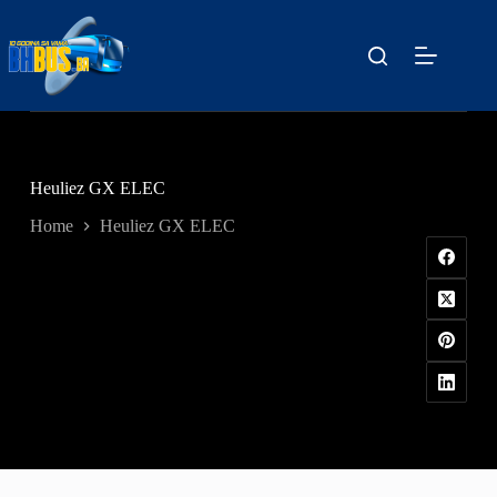
Skip
to
content
Heuliez GX ELEC
Home
Heuliez GX ELEC