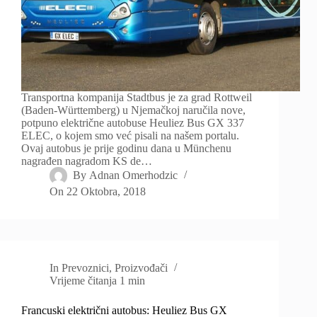
Transportna kompanija Stadtbus je za grad Rottweil
(Baden-Württemberg) u Njemačkoj naručila nove,
potpuno električne autobuse Heuliez Bus GX 337
ELEC, o kojem smo već pisali na našem portalu.
Ovaj autobus je prije godinu dana u Münchenu
nagrađen nagradom KS de…
By
Adnan Omerhodzic
On
22 Oktobra, 2018
In
Prevoznici
,
Proizvođači
Vrijeme čitanja
1 min
Francuski električni autobus: Heuliez Bus GX