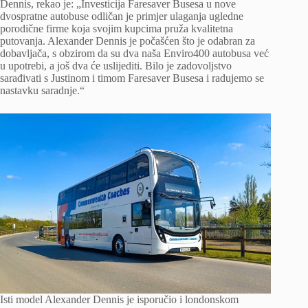
Dennis, rekao je: „Investicija Faresaver Busesa u nove
dvospratne autobuse odličan je primjer ulaganja ugledne
porodične firme koja svojim kupcima pruža kvalitetna
putovanja. Alexander Dennis je počašćen što je odabran za
dobavljača, s obzirom da su dva naša Enviro400 autobusa već
u upotrebi, a još dva će uslijediti. Bilo je zadovoljstvo
sarađivati ​​s Justinom i timom Faresaver Busesa i radujemo se
nastavku saradnje.“
Isti model Alexander Dennis je isporučio i londonskom