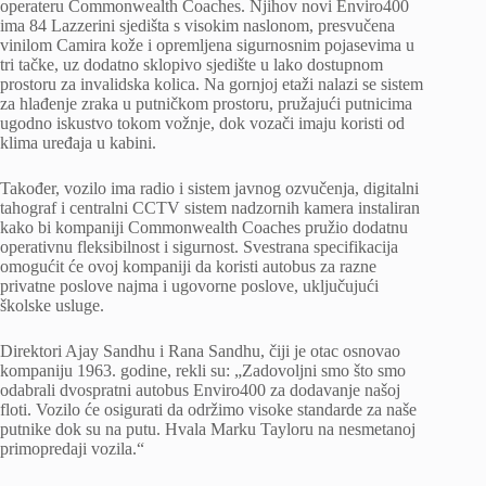
operateru Commonwealth Coaches. Njihov novi Enviro400
ima 84 Lazzerini sjedišta s visokim naslonom, presvučena
vinilom Camira kože i opremljena sigurnosnim pojasevima u
tri tačke, uz dodatno sklopivo sjedište u lako dostupnom
prostoru za invalidska kolica. Na gornjoj etaži nalazi se sistem
za hlađenje zraka u putničkom prostoru, pružajući putnicima
ugodno iskustvo tokom vožnje, dok vozači imaju koristi od
klima uređaja u kabini.
Također, vozilo ima radio i sistem javnog ozvučenja, digitalni
tahograf i centralni CCTV sistem nadzornih kamera instaliran
kako bi kompaniji Commonwealth Coaches pružio dodatnu
operativnu fleksibilnost i sigurnost. Svestrana specifikacija
omogućit će ovoj kompaniji da koristi autobus za razne
privatne poslove najma i ugovorne poslove, uključujući
školske usluge.
Direktori Ajay Sandhu i Rana Sandhu, čiji je otac osnovao
kompaniju 1963. godine, rekli su: „Zadovoljni smo što smo
odabrali dvospratni autobus Enviro400 za dodavanje našoj
floti. Vozilo će osigurati da održimo visoke standarde za naše
putnike dok su na putu. Hvala Marku Tayloru na nesmetanoj
primopredaji vozila.“