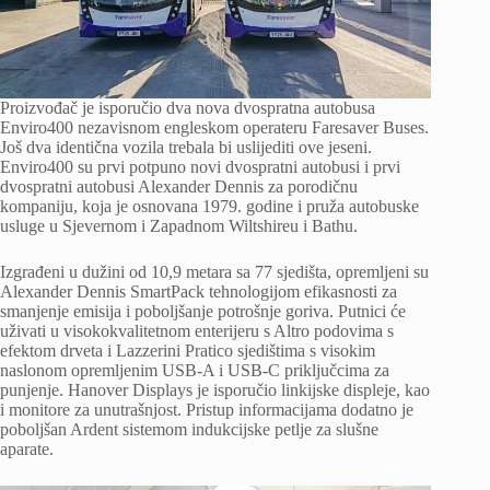
Proizvođač je isporučio dva nova dvospratna autobusa
Enviro400 nezavisnom engleskom operateru Faresaver Buses.
Još dva identična vozila trebala bi uslijediti ove jeseni.
Enviro400 su prvi potpuno novi dvospratni autobusi i prvi
dvospratni autobusi Alexander Dennis za porodičnu
kompaniju, koja je osnovana 1979. godine i pruža autobuske
usluge u Sjevernom i Zapadnom Wiltshireu i Bathu.
Izgrađeni u dužini od 10,9 metara sa 77 sjedišta, opremljeni su
Alexander Dennis SmartPack tehnologijom efikasnosti za
smanjenje emisija i poboljšanje potrošnje goriva. Putnici će
uživati ​​u visokokvalitetnom enterijeru s Altro podovima s
efektom drveta i Lazzerini Pratico sjedištima s visokim
naslonom opremljenim USB-A i USB-C priključcima za
punjenje. Hanover Displays je isporučio linkijske displeje, kao
i monitore za unutrašnjost. Pristup informacijama dodatno je
poboljšan Ardent sistemom indukcijske petlje za slušne
aparate.