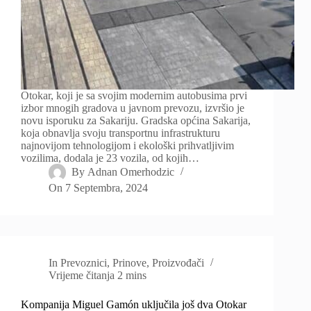
Otokar, koji je sa svojim modernim autobusima prvi
izbor mnogih gradova u javnom prevozu, izvršio je
novu isporuku za Sakariju. Gradska općina Sakarija,
koja obnavlja svoju transportnu infrastrukturu
najnovijom tehnologijom i ekološki prihvatljivim
vozilima, dodala je 23 vozila, od kojih…
By
Adnan Omerhodzic
On
7 Septembra, 2024
In
Prevoznici
,
Prinove
,
Proizvođači
Vrijeme čitanja
2 mins
Kompanija Miguel Gamón uključila još dva Otokar