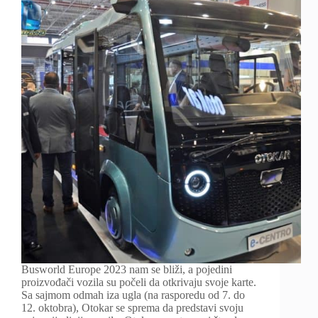
Busworld Europe 2023 nam se bliži, a pojedini
proizvođači vozila su počeli da otkrivaju svoje karte.
Sa sajmom odmah iza ugla (na rasporedu od 7. do
12. oktobra), Otokar se sprema da predstavi svoju