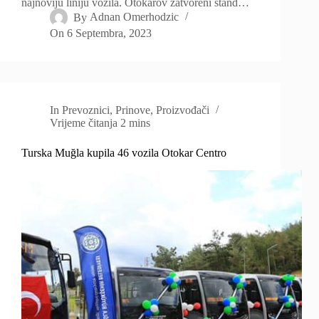
najnoviju liniju vozila. Otokarov zatvoreni štand…
By
Adnan Omerhodzic
On
6 Septembra, 2023
In
Prevoznici
,
Prinove
,
Proizvođači
Vrijeme čitanja
2 mins
Turska Muğla kupila 46 vozila Otokar Centro