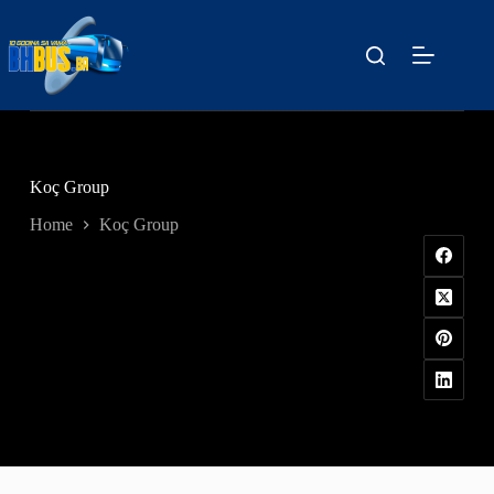
Skip
to
content
Koç Group
Home
Koç Group