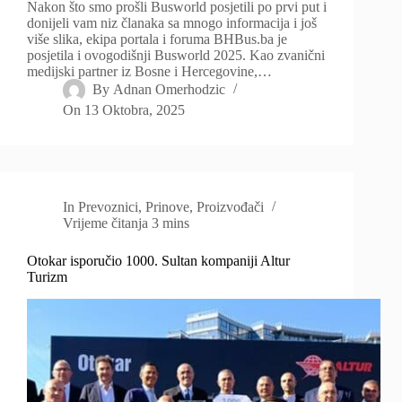
Nakon što smo prošli Busworld posjetili po prvi put i
donijeli vam niz članaka sa mnogo informacija i još
više slika, ekipa portala i foruma BHBus.ba je
posjetila i ovogodišnji Busworld 2025. Kao zvanični
medijski partner iz Bosne i Hercegovine,…
By
Adnan Omerhodzic
On
13 Oktobra, 2025
In
Prevoznici
,
Prinove
,
Proizvođači
Vrijeme čitanja
3 mins
Otokar isporučio 1000. Sultan kompaniji Altur
Turizm