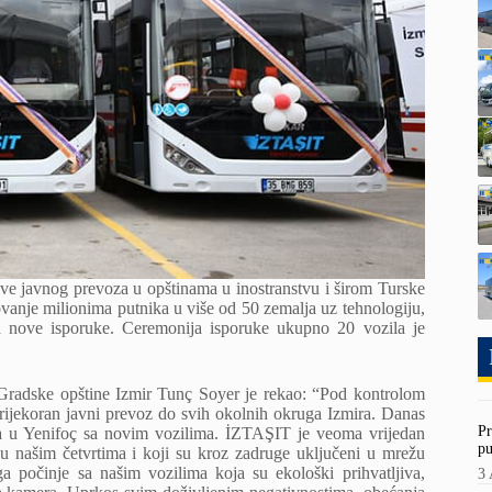
e javnog prevoza u opštinama u inostranstvu i širom Turske
vanje milionima putnika u više od 50 zemalja uz tehnologiju,
ra nove isporuke. Ceremonija isporuke ukupno 20 vozila je
 Gradske opštine Izmir Tunç Soyer je rekao: “Pod kontrolom
jekoran javni prevoz do svih okolnih okruga Izmira. Danas
Pr
a u Yenifoç sa novim vozilima. İZTAŞIT je veoma vrijedan
pu
z u našim četvrtima i koji su kroz zadruge uključeni u mrežu
 počinje sa našim vozilima koja su ekološki prihvatljiva,
3 