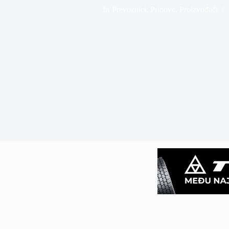
In
Prevoznici
,
Prinove
,
Proizvođači