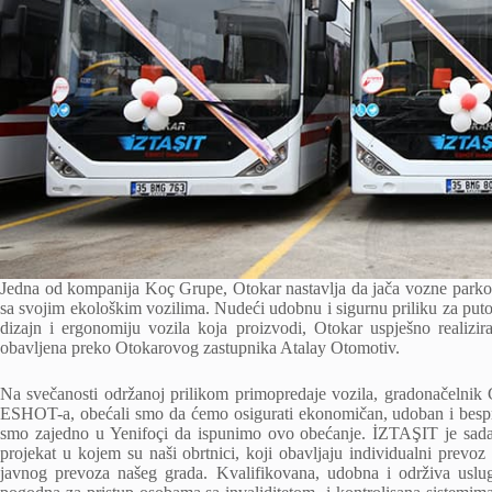
Jedna od kompanija Koç Grupe, Otokar nastavlja da jača vozne parkov
sa svojim ekološkim vozilima. Nudeći udobnu i sigurnu priliku za puto
dizajn i ergonomiju vozila koja proizvodi, Otokar uspješno realizi
obavljena preko Otokarovog zastupnika Atalay Otomotiv.
Na svečanosti održanoj prilikom primopredaje vozila, gradonačelnik
ESHOT-a, obećali smo da ćemo osigurati ekonomičan, udoban i bespri
smo zajedno u Yenifoçi da ispunimo ovo obećanje. İZTAŞIT je sad
projekat u kojem su naši obrtnici, koji obavljaju individualni prevo
javnog prevoza našeg grada. Kvalifikovana, udobna i održiva usluga