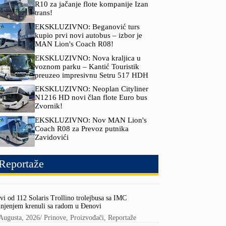
R10 za jačanje flote kompanije Izan
trans!
EKSKLUZIVNO: Beganović turs
kupio prvi novi autobus – izbor je
MAN Lion's Coach R08!
EKSKLUZIVNO: Nova kraljica u
voznom parku – Kantić Touristik
preuzeo impresivnu Setru 517 HDH
EKSKLUZIVNO: Neoplan Cityliner
N1216 HD novi član flote Euro bus
Zvornik!
EKSKLUZIVNO: Nov MAN Lion's
Coach R08 za Prevoz putnika
Zavidovići
Reportaže
vi od 112 Solaris Trollino trolejbusa sa IMC
njenjem krenuli sa radom u Đenovi
Augusta, 2026
/
Prinove
,
Proizvođači
,
Reportaže