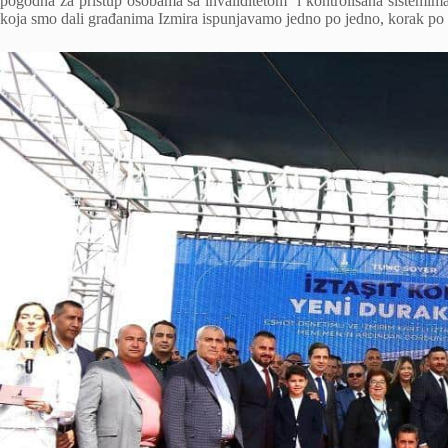
pogodna za pristup osobama sa invaliditetom i kontrolisana sistemim
koja smo dali građanima Izmira ispunjavamo jedno po jedno, korak po k