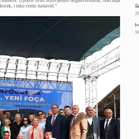
a kamera. Uprkos svim doživljenim negativnostima, obećanja
orak, i tako ćemo nastaviti.”
Šk
2
Iv
1