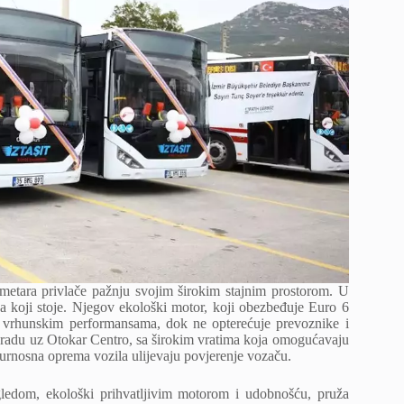
metara privlače pažnju svojim širokim stajnim prostorom. U
ika koji stoje. Njegov ekološki motor, koji obezbeđuje Euro 6
m vrhunskim performansama, dok ne opterećuje prevoznike i
gradu uz Otokar Centro, sa širokim vratima koja omogućavaju
sigurnosna oprema vozila ulijevaju povjerenje vozaču.
gledom, ekološki prihvatljivim motorom i udobnošću, pruža