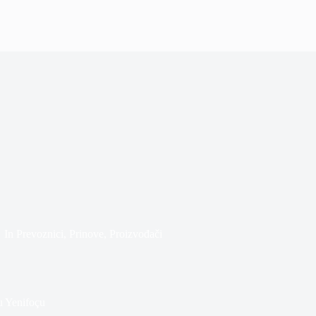
In
Prevoznici
,
Prinove
,
Proizvođači
u Yenifoçu