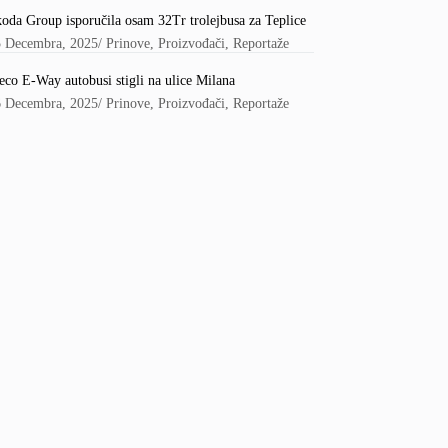
oda Group isporučila osam 32Tr trolejbusa za Teplice
5 Decembra, 2025
/
Prinove
,
Proizvođači
,
Reportaže
eco E-Way autobusi stigli na ulice Milana
6 Decembra, 2025
/
Prinove
,
Proizvođači
,
Reportaže