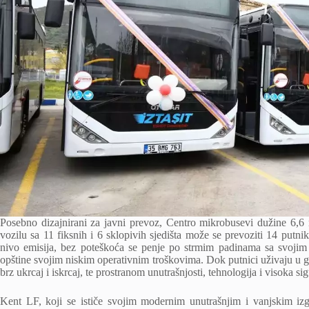
Posebno dizajnirani za javni prevoz, Centro mikrobusevi dužine 6,6 
vozilu sa 11 fiksnih i 6 sklopivih sjedišta može se prevoziti 14 putn
nivo emisija, bez poteškoća se penje po strmim padinama sa svoji
opštine svojim niskim operativnim troškovima. Dok putnici uživaju u 
brz ukrcaj i iskrcaj, te prostranom unutrašnjosti, tehnologija i visoka 
Kent LF, koji se ističe svojim modernim unutrašnjim i vanjskim iz