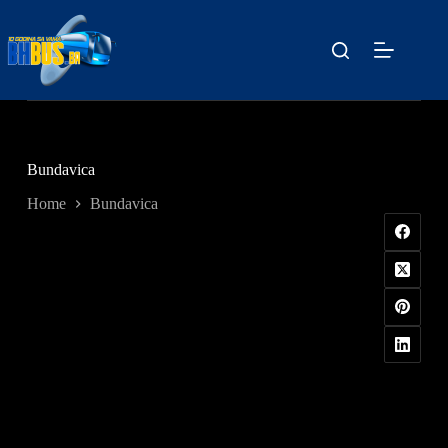
Skip
to
content
Bundavica
Home
Bundavica