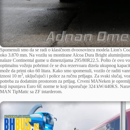
Spomenuli smo da se radi o klasičnom dvoosovincu modela Lion's Coach
oko 3.870 mm. Na vozilu su montirane Alcoa Dura Bright aluminijumske 
nalaze Continental gume u dimenzijama 295/80R22.5. Pošto će ovo vozi
optimalnu vožnju pobrinut će se dva rezervoara dizela ukupnog kapacit
može da primi oko 60 litara. Kako smo spomenuli, vozilo će raditi vanredn
3
iznosi 10 m
, uključujući i police za ručnu prtljagu. Za svaki slučaj, 
potreba za dodatnim prostorom za prtljag. Crveni MANeken je opr
koji ispunjava Euro 6E norme te koji isporučuje 324 kW/440KS. Naravno
MAN TipMatic sa ZF intarderom.