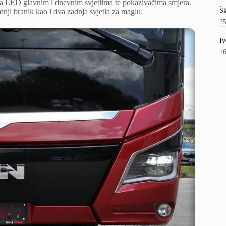
 sa LED glavnim i dnevnim svjetlima te pokazivačima smjera.
Šk
ednji branik kao i dva zadnja svjetla za maglu.
2
Iv
1