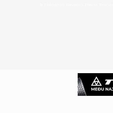
In
Ekskluzivno
,
Prevoznici
,
Prinove
,
Proizvo