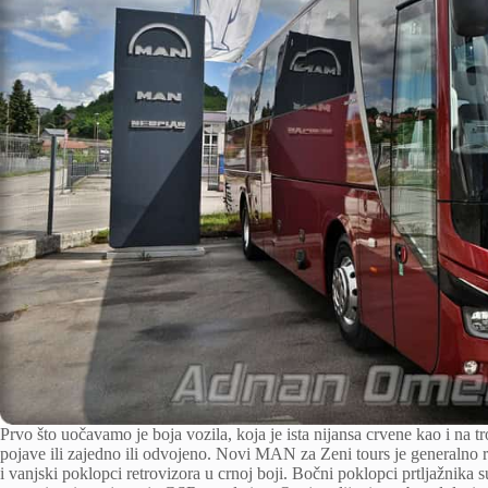
Prvo što uočavamo je boja vozila, koja je ista nijansa crvene kao i na tr
pojave ili zajedno ili odvojeno. Novi MAN za Zeni tours je generalno 
i vanjski poklopci retrovizora u crnoj boji. Bočni poklopci prtljažnika s