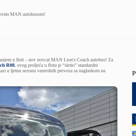
 novim MAN autobusom!
ačanjem u floti – nov novcat MAN Lion's Coach autobus! Za
ach R08
, ovog proljeća u flotu je “sletio” standardni
azi u ljetnu sezonu vanrednih prevoza sa naglaskom na
P