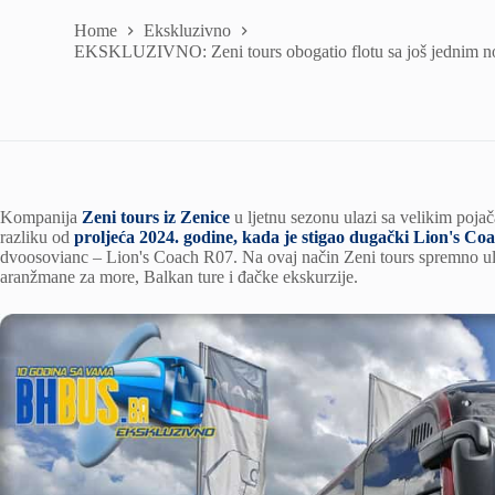
Home
Ekskluzivno
EKSKLUZIVNO: Zeni tours obogatio flotu sa još jednim
Kompanija
Zeni tours iz Zenice
u ljetnu sezonu ulazi sa velikim poj
razliku od
proljeća 2024. godine, kada je stigao dugački Lion's Co
dvoosovianc – Lion's Coach R07. Na ovaj način Zeni tours spremno ul
aranžmane za more, Balkan ture i đačke ekskurzije.