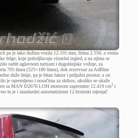
 pa je tako dužina vozila 12.101 mm, širina 2.550, a visina
felge, koje poboljšavaju vizuelni izgled, a na njima se
lo raditi uglavnom turizam i dugolinijske vožnje, za
eta 705 litara (525+180 litara), dok rezervoar za AdBlue
e duže linije, pa je bitan faktor i prtljažni prostor, a on
vozilo je opremljeno i nosačima za skibox, ukoliko se ukaže
3
emljen sa MAN D2676 LOH motorom zapremine 12.419 cm
i
 tu je i standardni automatizirani 12-brzinski mjenjač