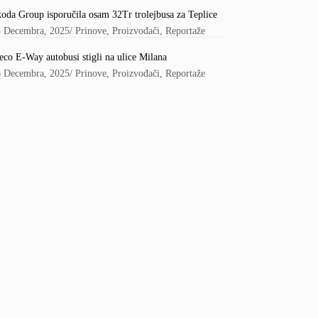
oda Group isporučila osam 32Tr trolejbusa za Teplice
5 Decembra, 2025
/
Prinove
,
Proizvođači
,
Reportaže
eco E-Way autobusi stigli na ulice Milana
6 Decembra, 2025
/
Prinove
,
Proizvođači
,
Reportaže