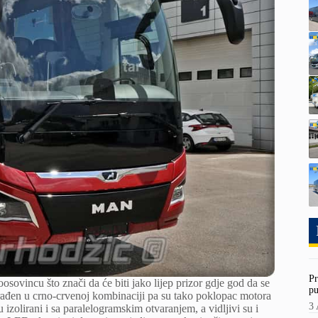
Pr
oosovincu što znači da će biti jako lijep prizor gdje god da se
pu
rađen u crno-crvenoj kombinaciji pa su tako poklopac motora
3 
u izolirani i sa paralelogramskim otvaranjem, a vidljivi su i