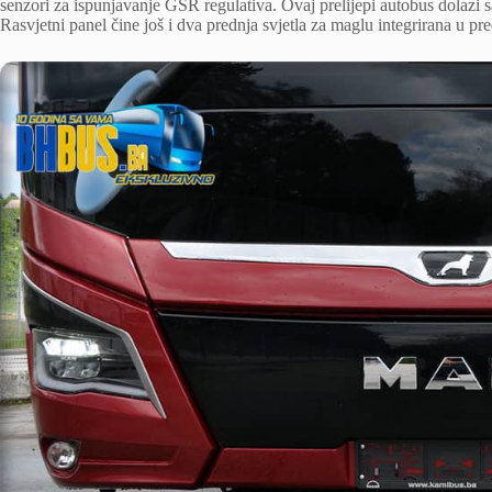
senzori za ispunjavanje GSR regulativa. Ovaj prelijepi autobus dolazi
Rasvjetni panel čine još i dva prednja svjetla za maglu integrirana u pr