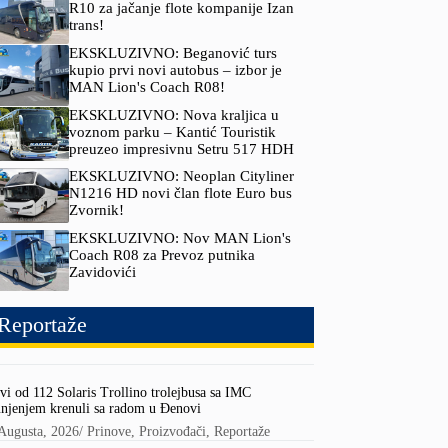
R10 za jačanje flote kompanije Izan
trans!
EKSKLUZIVNO: Beganović turs
kupio prvi novi autobus – izbor je
MAN Lion's Coach R08!
EKSKLUZIVNO: Nova kraljica u
voznom parku – Kantić Touristik
preuzeo impresivnu Setru 517 HDH
EKSKLUZIVNO: Neoplan Cityliner
N1216 HD novi član flote Euro bus
Zvornik!
EKSKLUZIVNO: Nov MAN Lion's
Coach R08 za Prevoz putnika
Zavidovići
Reportaže
vi od 112 Solaris Trollino trolejbusa sa IMC
njenjem krenuli sa radom u Đenovi
Augusta, 2026
/
Prinove
,
Proizvođači
,
Reportaže