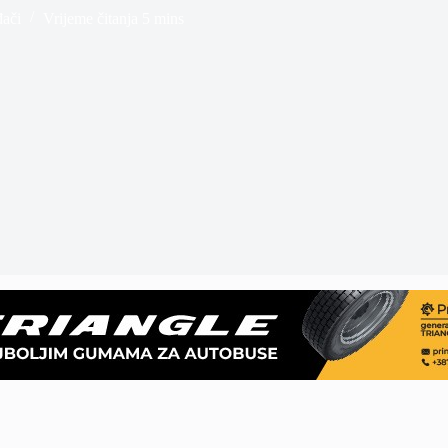
đači
Vrijeme čitanja
5 mins