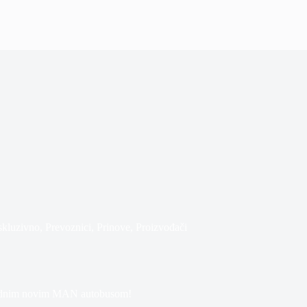
skluzivno
,
Prevoznici
,
Prinove
,
Proizvođači
jednim novim MAN autobusom!