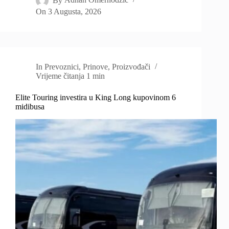
By
Adnan Omerhodzic
On
3 Augusta, 2026
In
Prevoznici
,
Prinove
,
Proizvođači
Vrijeme čitanja
1 min
Elite Touring investira u King Long kupovinom 6
midibusa