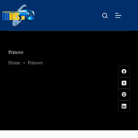
Skip
to
content
Prinove
Home
Prinove