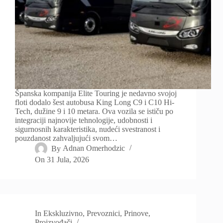
Španska kompanija Elite Touring je nedavno svojoj
floti dodalo šest autobusa King Long C9 i C10 Hi-
Tech, dužine 9 i 10 metara. Ova vozila se ističu po
integraciji najnovije tehnologije, udobnosti i
sigurnosnih karakteristika, nudeći svestranost i
pouzdanost zahvaljujući svom…
By
Adnan Omerhodzic
On
31 Jula, 2026
In
Ekskluzivno
,
Prevoznici
,
Prinove
,
Proizvođači