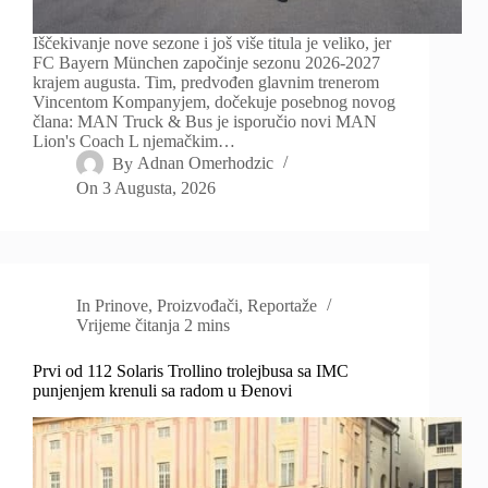
Iščekivanje nove sezone i još više titula je veliko, jer
FC Bayern München započinje sezonu 2026-2027
krajem augusta. Tim, predvođen glavnim trenerom
Vincentom Kompanyjem, dočekuje posebnog novog
člana: MAN Truck & Bus je isporučio novi MAN
Lion's Coach L njemačkim…
By
Adnan Omerhodzic
On
3 Augusta, 2026
In
Prinove
,
Proizvođači
,
Reportaže
Vrijeme čitanja
2 mins
Prvi od 112 Solaris Trollino trolejbusa sa IMC
punjenjem krenuli sa radom u Đenovi