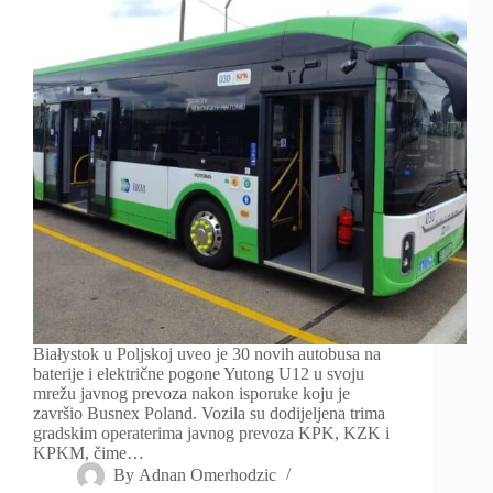
Białystok u Poljskoj uveo je 30 novih autobusa na
baterije i električne pogone Yutong U12 u svoju
mrežu javnog prevoza nakon isporuke koju je
završio Busnex Poland. Vozila su dodijeljena trima
gradskim operaterima javnog prevoza KPK, KZK i
KPKM, čime…
By
Adnan Omerhodzic