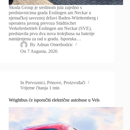
Škoda Group je sredinom jula zajedno s
predstavnicima grada Esslingen am Neckar u
njemačkoj saveznoj državi Baden-Württemberg i
operatera javnog prevoza Städtischer
Verkehrsbetrieb Esslingen am Neckar (SVE),
predstavila prva dva nova trolejbusa na baterije
namijenjena za rad u gradu. Isporuka…
By
Adnan Omerhodzic
On
7 Augusta, 2026
In
Prevoznici
,
Prinove
,
Proizvođači
Vrijeme čitanja
1 min
Wrightbus će isporučiti električne autobuse u Vels