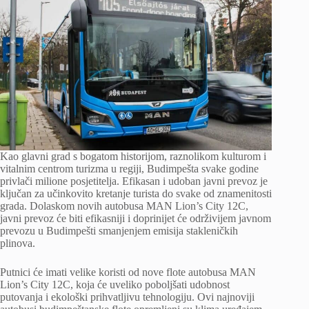
Kao glavni grad s bogatom historijom, raznolikom kulturom i
vitalnim centrom turizma u regiji, Budimpešta svake godine
privlači milione posjetitelja. Efikasan i udoban javni prevoz je
ključan za učinkovito kretanje turista do svake od znamenitosti
grada. Dolaskom novih autobusa MAN Lion’s City 12C,
javni prevoz će biti efikasniji i doprinijet će održivijem javnom
prevozu u Budimpešti smanjenjem emisija stakleničkih
plinova.
Putnici će imati velike koristi od nove flote autobusa MAN
Lion’s City 12C, koja će uveliko poboljšati udobnost
putovanja i ekološki prihvatljivu tehnologiju. Ovi najnoviji