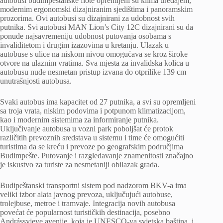
autobusi budimpeštanske flote opremljeni su klima uređajem,
modernim ergonomski dizajniranim sjedištima i panoramskim
prozorima. Ovi autobusi su dizajnirani za udobnost svih
putnika. Svi autobusi MAN Lion’s City 12C dizajnirani su da
ponude najsavremeniju udobnost putovanja osobama s
invaliditetom i drugim izazovima u kretanju. Ulazak u
autobuse s ulice na niskom nivou omogućava se kroz široke
otvore na ulaznim vratima. Sva mjesta za invalidska kolica u
autobusu nude nesmetan pristup izvana do otprilike 139 cm
unutrašnjosti autobusa.
Svaki autobus ima kapacitet od 27 putnika, a svi su opremljeni
sa troja vrata, niskim podovima i potpunom klimatizacijom,
kao i modernim sistemima za informiranje putnika.
Uključivanje autobusa u vozni park poboljšat će protok
različitih prevoznih sredstava u sistemu i time će omogućiti
turistima da se kreću i prevoze po geografskim područjima
Budimpešte. Putovanje i razgledavanje znamenitosti značajno
je iskustvo za turiste za nesmetaniji obilazak grada.
Budipeštanski transportni sistem pod nadzorom BKV-a ima
veliki izbor alata javnog prevoza, uključujući autobuse,
trolejbuse, metroe i tramvaje. Integracija novih autobusa
povećat će popularnost turističkih destinacija, posebno
Andrássyjeve avenije, koja je UNESCO-va svjetska baština, i