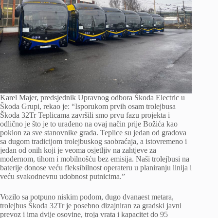
Karel Majer, predsjednik Upravnog odbora Škoda Electric u
Škoda Grupi, rekao je: “Isporukom prvih osam trolejbusa
Škoda 32Tr Teplicama završili smo prvu fazu projekta i
odlično je što je to urađeno na ovaj način prije Božića kao
poklon za sve stanovnike grada. Teplice su jedan od gradova
sa dugom tradicijom trolejbuskog saobraćaja, a istovremeno i
jedan od onih koji je veoma osjetljiv na zahtjeve za
modernom, tihom i mobilnošću bez emisija. Naši trolejbusi na
baterije donose veću fleksibilnost operateru u planiranju linija i
veću svakodnevnu udobnost putnicima.”
Vozilo sa potpuno niskim podom, dugo dvanaest metara,
trolejbus Škoda 32Tr je posebno dizajniran za gradski javni
prevoz i ima dvije osovine, troja vrata i kapacitet do 95