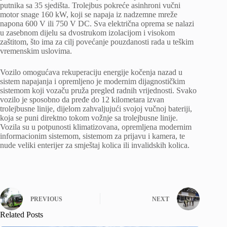
putnika sa 35 sjedišta. Trolejbus pokreće asinhroni vučni
motor snage 160 kW, koji se napaja iz nadzemne mreže
napona 600 V ili 750 V DC. Sva električna oprema se nalazi
u zasebnom dijelu sa dvostrukom izolacijom i visokom
zaštitom, što ima za cilj povećanje pouzdanosti rada u teškim
vremenskim uslovima.
Vozilo omogućava rekuperaciju energije kočenja nazad u
sistem napajanja i opremljeno je modernim dijagnostičkim
sistemom koji vozaču pruža pregled radnih vrijednosti. Svako
vozilo je sposobno da pređe do 12 kilometara izvan
trolejbusne linije, dijelom zahvaljujući svojoj vučnoj bateriji,
koja se puni direktno tokom vožnje sa trolejbusne linije.
Vozila su u potpunosti klimatizovana, opremljena modernim
informacionim sistemom, sistemom za prijavu i kamera, te
nude veliki enterijer za smještaj kolica ili invalidskih kolica.
PREVIOUS
NEXT
Related Posts