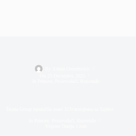
By
Adnan Omerhodzic
On
25 Decembra, 2025
In
Prinove
,
Proizvođači
,
Reportaže
Škoda Group isporučila osam 32Tr trolejbusa za Teplice
In
Prinove
,
Proizvođači
,
Reportaže
Vrijeme čitanja
1 min