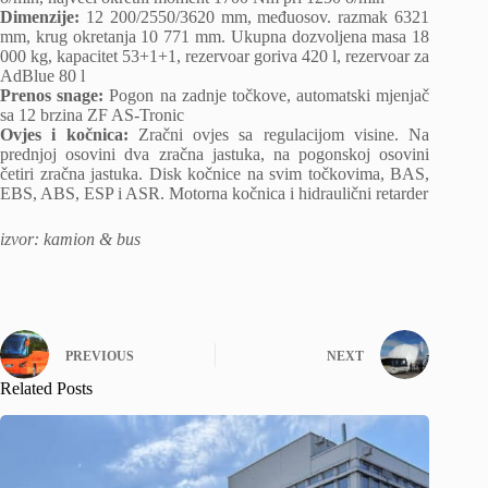
Dimenzije:
12 200/2550/3620 mm, međuosov. razmak 6321
mm, krug okretanja 10 771 mm. Ukupna dozvoljena masa 18
000 kg, kapacitet 53+1+1, rezervoar goriva 420 l, rezervoar za
AdBlue 80 l
Prenos snage:
Pogon na zadnje točkove, automatski mjenjač
sa 12 brzina ZF AS-Tronic
Ovjes i kočnica:
Zračni ovjes sa regulacijom visine. Na
prednjoj osovini dva zračna jastuka, na pogonskoj osovini
četiri zračna jastuka. Disk kočnice na svim točkovima, BAS,
EBS, ABS, ESP i ASR. Motorna kočnica i hidraulični retarder
izvor: kamion & bus
PREVIOUS
NEXT
Related Posts