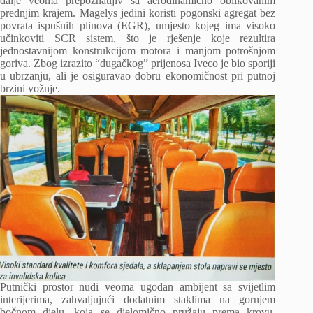
dalje veoma prepoznatljiv sa aerodinamično oblikovanim
prednjim krajem. Magelys jedini koristi pogonski agregat bez
povrata ispušnih plinova (EGR), umjesto kojeg ima visoko
učinkoviti SCR sistem, što je rješenje koje rezultira
jednostavnijom konstrukcijom motora i manjom potrošnjom
goriva. Zbog izrazito “dugačkog” prijenosa Iveco je bio sporiji
u ubrzanju, ali je osiguravao dobru ekonomičnost pri putnoj
brzini vožnje.
Putnički prostor nudi veoma ugodan ambijent sa svijetlim
interijerima, zahvaljujući dodatnim staklima na gornjem
bočnom djelu, koja se djelomično pružaju prema krovu.