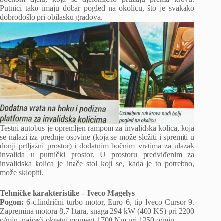
Putnici tako imaju dobar pogled na okolicu, što je svakako
dobrodošlo pri obilasku gradova.
Testni autobus je opremljen rampom za invalidska kolica, koja
se nalazi iza prednje osovine (koja se može složiti i spremiti u
donji prtljažni prostor) i dodatnim bočnim vratima za ulazak
invalida u putnički prostor. U prostoru predviđenim za
invalidska kolica je inače stol koji se, kada je to potrebno,
može sklopiti.
Tehničke karakteristike – Iveco Magelys
Pogon:
6-cilindrični turbo motor, Euro 6, tip Iveco Cursor 9.
Zapremina motora 8,7 litara, snaga 294 kW (400 KS) pri 2200
o/min, najveći okretni moment 1700 Nm pri 1250 o/min