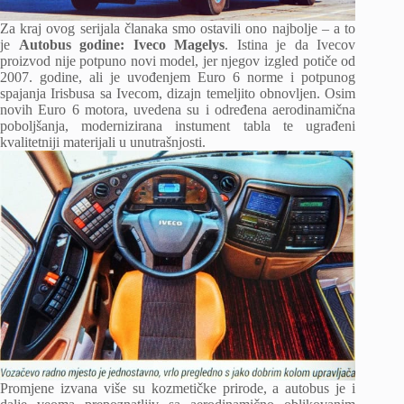
Za kraj ovog serijala članaka smo ostavili ono najbolje – a to
je
Autobus godine:
Iveco Magelys
. Istina je da Ivecov
proizvod nije potpuno novi model, jer njegov izgled potiče od
2007. godine, ali je uvođenjem Euro 6 norme i potpunog
spajanja Irisbusa sa Ivecom, dizajn temeljito obnovljen. Osim
novih Euro 6 motora, uvedena su i određena aerodinamična
poboljšanja, modernizirana instument tabla te ugrađeni
kvalitetniji materijali u unutrašnjosti.
Promjene izvana više su kozmetičke prirode, a autobus je i