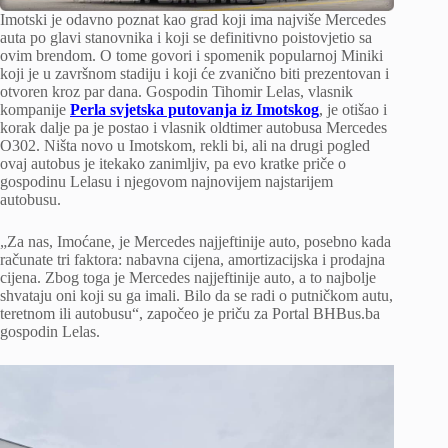
Imotski je odavno poznat kao grad koji ima najviše Mercedes
auta po glavi stanovnika i koji se definitivno poistovjetio sa
ovim brendom. O tome govori i spomenik popularnoj Miniki
koji je u završnom stadiju i koji će zvanično biti prezentovan i
otvoren kroz par dana. Gospodin Tihomir Lelas, vlasnik
kompanije
Perla svjetska putovanja iz Imotskog
, je otišao i
korak dalje pa je postao i vlasnik oldtimer autobusa Mercedes
O302. Ništa novo u Imotskom, rekli bi, ali na drugi pogled
ovaj autobus je itekako zanimljiv, pa evo kratke priče o
gospodinu Lelasu i njegovom najnovijem najstarijem
autobusu.
„Za nas, Imoćane, je Mercedes najjeftinije auto, posebno kada
računate tri faktora: nabavna cijena, amortizacijska i prodajna
cijena. Zbog toga je Mercedes najjeftinije auto, a to najbolje
shvataju oni koji su ga imali. Bilo da se radi o putničkom autu,
teretnom ili autobusu“, započeo je priču za Portal BHBus.ba
gospodin Lelas.