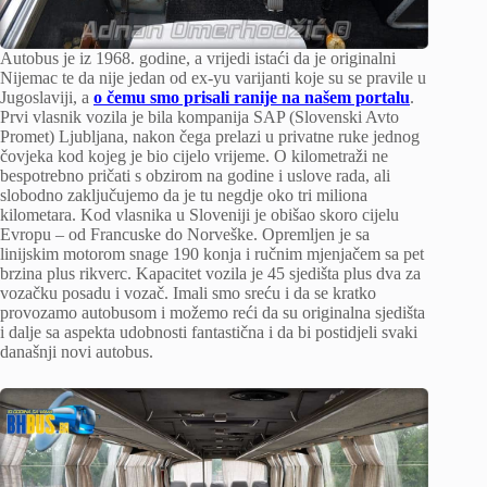
Autobus je iz 1968. godine, a vrijedi istaći da je originalni
Nijemac te da nije jedan od ex-yu varijanti koje su se pravile u
Jugoslaviji, a
o čemu smo prisali ranije na našem portalu
.
Prvi vlasnik vozila je bila kompanija SAP (Slovenski Avto
Promet) Ljubljana, nakon čega prelazi u privatne ruke jednog
čovjeka kod kojeg je bio cijelo vrijeme. O kilometraži ne
bespotrebno pričati s obzirom na godine i uslove rada, ali
slobodno zaključujemo da je tu negdje oko tri miliona
kilometara. Kod vlasnika u Sloveniji je obišao skoro cijelu
Evropu – od Francuske do Norveške. Opremljen je sa
linijskim motorom snage 190 konja i ručnim mjenjačem sa pet
brzina plus rikverc. Kapacitet vozila je 45 sjedišta plus dva za
vozačku posadu i vozač. Imali smo sreću i da se kratko
provozamo autobusom i možemo reći da su originalna sjedišta
i dalje sa aspekta udobnosti fantastična i da bi postidjeli svaki
današnji novi autobus.