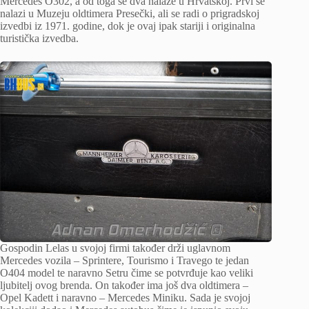
Mercedes O302, a od toga se dva nalaze u Hrvatskoj. Prvi se
nalazi u Muzeju oldtimera Presečki, ali se radi o prigradskoj
izvedbi iz 1971. godine, dok je ovaj ipak stariji i originalna
turistička izvedba.
Gospodin Lelas u svojoj firmi također drži uglavnom
Mercedes vozila – Sprintere, Tourismo i Travego te jedan
O404 model te naravno Setru čime se potvrđuje kao veliki
ljubitelj ovog brenda. On također ima još dva oldtimera –
Opel Kadett i naravno – Mercedes Miniku. Sada je svojoj