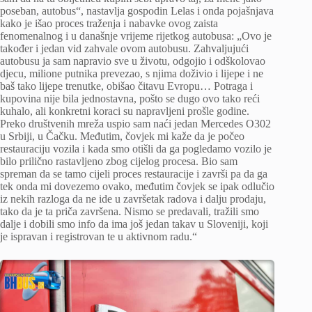
poseban, autobus“, nastavlja gospodin Lelas i onda pojašnjava
kako je išao proces traženja i nabavke ovog zaista
fenomenalnog i u današnje vrijeme rijetkog autobusa: „Ovo je
također i jedan vid zahvale ovom autobusu. Zahvaljujući
autobusu ja sam napravio sve u životu, odgojio i odškolovao
djecu, milione putnika prevezao, s njima doživio i lijepe i ne
baš tako lijepe trenutke, obišao čitavu Evropu… Potraga i
kupovina nije bila jednostavna, pošto se dugo ovo tako reći
kuhalo, ali konkretni koraci su napravljeni prošle godine.
Preko društvenih mreža uspio sam naći jedan Mercedes O302
u Srbiji, u Čačku. Međutim, čovjek mi kaže da je počeo
restauraciju vozila i kada smo otišli da ga pogledamo vozilo je
bilo prilično rastavljeno zbog cijelog procesa. Bio sam
spreman da se tamo cijeli proces restauracije i završi pa da ga
tek onda mi dovezemo ovako, međutim čovjek se ipak odlučio
iz nekih razloga da ne ide u završetak radova i dalju prodaju,
tako da je ta priča završena. Nismo se predavali, tražili smo
dalje i dobili smo info da ima još jedan takav u Sloveniji, koji
je ispravan i registrovan te u aktivnom radu.“