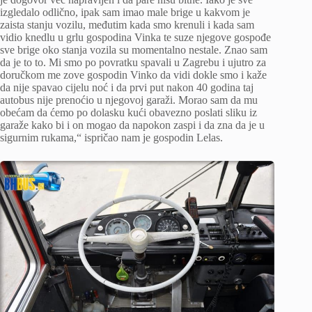
izgledalo odlično, ipak sam imao male brige u kakvom je
zaista stanju vozilu, međutim kada smo krenuli i kada sam
vidio knedlu u grlu gospodina Vinka te suze njegove gospođe
sve brige oko stanja vozila su momentalno nestale. Znao sam
da je to to. Mi smo po povratku spavali u Zagrebu i ujutro za
doručkom me zove gospodin Vinko da vidi dokle smo i kaže
da nije spavao cijelu noć i da prvi put nakon 40 godina taj
autobus nije prenoćio u njegovoj garaži. Morao sam da mu
obećam da ćemo po dolasku kući obavezno poslati sliku iz
garaže kako bi i on mogao da napokon zaspi i da zna da je u
sigurnim rukama,“ ispričao nam je gospodin Lelas.