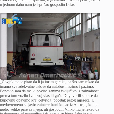
u jednom dahu nam je ispričao gospodin Lelas.
„Čovjek me je pitao da li ja imam garažu, na što sam rekao da
imamo sve adekvatne uslove da autobus mazimo i pazimo.
Ponovio sam da me kupovina zanima isključivo iz zahvalnosti
prema tom vozilu i za svoj vlastiti gušt. Dogovorili smo se da
kupovinu obavimo kraj četvrtog, početak petog mjeseca. U
međuvremenu se javio zainteresirani kupac iz Austrije, koji je
nudio velike pare za njega, ali gospodin Vinko mu je rekao da
je dogovor već napravljen i da pare nisu bitne. Iako je sve