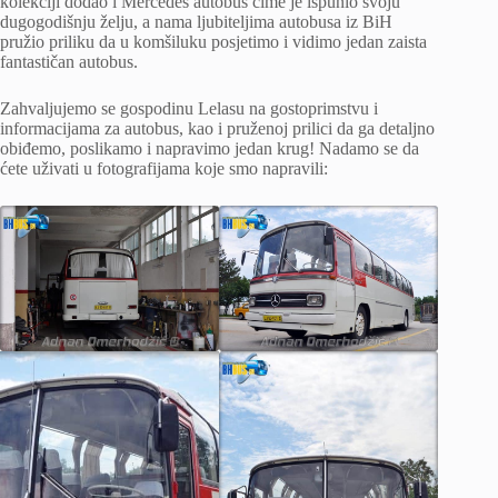
kolekciji dodao i Mercedes autobus čime je ispunio svoju
dugogodišnju želju, a nama ljubiteljima autobusa iz BiH
pružio priliku da u komšiluku posjetimo i vidimo jedan zaista
fantastičan autobus.
Zahvaljujemo se gospodinu Lelasu na gostoprimstvu i
informacijama za autobus, kao i pruženoj prilici da ga detaljno
obiđemo, poslikamo i napravimo jedan krug! Nadamo se da
ćete uživati u fotografijama koje smo napravili: