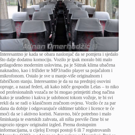
Interesantno je kada se obara naslonjač da se pomjera i sjedalo
što dalje dodatnu komociju. Vozilo je ipak moralo biti malo
prilagođeno modernim uslovima, pa je Sütrak klima ubačena
naknadno, kao i frižider te MP3/radio player sa pojačalom i
mikrofonom. Ostalo je sve u manje-više originalnom i
fabričkom stanju. Interesantno je da su na prednjoj osovini
opruge, a nazad federi, ali kako ističe gospodin Lelas – to niko
od profesionalnih vozača ne bi mogao primjetiti zbog načina
kako je urađeno i kakva je udobnost tokom vožnje, te bi svi
rekli da se radi o klasičnom zračnom ovjesu. Vozilo će za par
dana da dobije i odgovarajuće oldtimer tablice i licence te će
moći da se i aktivno koristi. Naravno, biće potrebno i malo
šminkanja te estetskih zahvata, ali ništa previše čime bi se
ugrozio njegov originalni izgled. Prema dostupnim
informacijama, u cijeloj Evropi postoji 6 ili 7 registrovanih