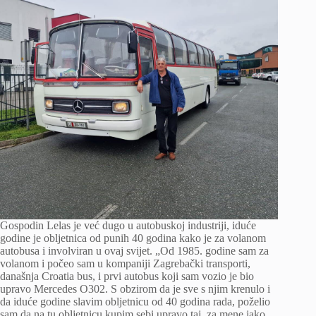
Gospodin Lelas je već dugo u autobuskoj industriji, iduće
godine je obljetnica od punih 40 godina kako je za volanom
autobusa i involviran u ovaj svijet. „Od 1985. godine sam za
volanom i počeo sam u kompaniji Zagrebački transporti,
današnja Croatia bus, i prvi autobus koji sam vozio je bio
upravo Mercedes O302. S obzirom da je sve s njim krenulo i
da iduće godine slavim obljetnicu od 40 godina rada, poželio
sam da na tu obljetnicu kupim sebi upravo taj, za mene jako