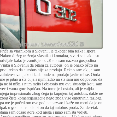
Priča sa vlasnikom u Sloveniji je također bila teška i spora.
Nakon dužeg traženja vlasnika i kontakta, stvari se ipak nisu
odvijale kako je zamišljeno. „Kada sam nazvao gospodina
Vinka u Sloveniji da pitam za autobus, on je onako oštro na
prvu rekao da autobus nije za prodaju. Rekao sam ok, ja sam
zainteresovan, ako i kada bude na prodaju javite mi se. Onda
me je pitao a šta bi ja s njim radio na šta sam mu odgovorio da
ja ne bi ništa s njim radio i objasnio mu ovu situaciju koju sam
već i vama gore ispričao. Na tome je i ostalo, ali je valjda
njega impresionalo zbog čega ja kupujem taj autobus, dakle ne
zbog čiste komercijalizacije nego zbog više emotivnih razloga
pa me je početkom ove godine nazvao i kaže on meni da je on
ipak u godinama i da bi on da taj autobus proda. Za desetak
dana sam otišao gore kod njega i imao sam šta vidjeti.
Autobus garažiran, ispravan, registrovan… Ma ljepota“, skoro