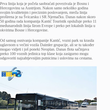
Prva linija koja je počela saobraćati povezivala je Bosnu i
Hercegovinu sa Austrijom. Nakon samo nekoliko godina
svojim kvalitetnim i preciznim poslovanjem, mreža linija
proširena je na Švicarsku i SR Njemačku. Danas nakon skoro
50 godina rada kompanija Kantić Touristik opslužuje preko 11
međunarodnih linija širom Evrope i preko pet lokalnih linija u
okvirima Bosne i Hercegovine.
Od samog osnivanja kompanije Kantić, vozni park su krasila
uglavnom u većini vozila Daimler grupacije, ali se tu također
mogao vidjeti i još poneki Neoplan. Danas flota sačinjava
preko 100 voznih jedinica top klase koja zasigurno mogu
odgovoriti najzahtjevnijim putnicima i uslovima na cestama.