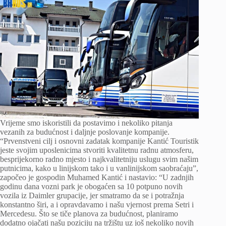
Vrijeme smo iskoristili da postavimo i nekoliko pitanja
vezanih za budućnost i daljnje poslovanje kompanije.
“Prvenstveni cilj i osnovni zadatak kompanije Kantić Touristik
jeste svojim uposlenicima stvoriti kvalitetnu radnu atmosferu,
besprijekorno radno mjesto i najkvalitetniju uslugu svim našim
putnicima, kako u linijskom tako i u vanlinijskom saobraćaju”,
započeo je gospodin Muhamed Kantić i nastavio: “U zadnjih
godinu dana vozni park je obogaćen sa 10 potpuno novih
vozila iz Daimler grupacije, jer smatramo da se i potražnja
konstantno širi, a i opravdavamo i našu vjernost prema Setri i
Mercedesu. Što se tiče planova za budućnost, planiramo
dodatno ojačati našu poziciju na tržištu uz još nekoliko novih