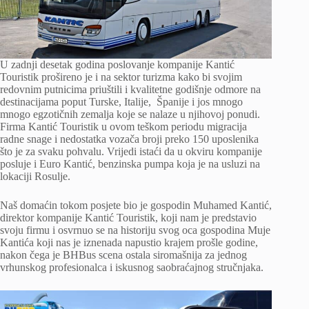
U zadnji desetak godina poslovanje kompanije Kantić
Touristik prošireno je i na sektor turizma kako bi svojim
redovnim putnicima priuštili i kvalitetne godišnje odmore na
destinacijama poput Turske, Italije, Španije i jos mnogo
mnogo egzotičnih zemalja koje se nalaze u njihovoj ponudi.
Firma Kantić Touristik u ovom teškom periodu migracija
radne snage i nedostatka vozača broji preko 150 uposlenika
što je za svaku pohvalu. Vrijedi istaći da u okviru kompanije
posluje i Euro Kantić, benzinska pumpa koja je na usluzi na
lokaciji Rosulje.
Naš domaćin tokom posjete bio je gospodin Muhamed Kantić,
direktor kompanije Kantić Touristik, koji nam je predstavio
svoju firmu i osvrnuo se na historiju svog oca gospodina Muje
Kantića koji nas je iznenada napustio krajem prošle godine,
nakon čega je BHBus scena ostala siromašnija za jednog
vrhunskog profesionalca i iskusnog saobraćajnog stručnjaka.