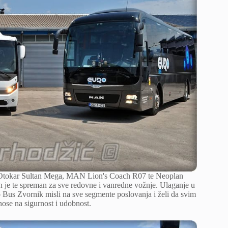
o su Otokar Sultan Mega, MAN Lion's Coach R07 te Neoplan
n je te spreman za sve redovne i vanredne vožnje. Ulaganje u
ro Bus Zvornik misli na sve segmente poslovanja i želi da svim
ose na sigurnost i udobnost.