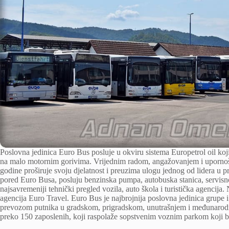
Poslovna jedinica Euro Bus posluje u okviru sistema Europetrol oil koji
na malo motornim gorivima. Vrijednim radom, angažovanjem i upornošć
godine proširuje svoju djelatnost i preuzima ulogu jednog od lidera u p
pored Euro Busa, posluju benzinska pumpa, autobuska stanica, servisno t
najsavremeniji tehnički pregled vozila, auto škola i turistička agencija.
agencija Euro Travel. Euro Bus je najbrojnija poslovna jedinica grupe 
prevozom putnika u gradskom, prigradskom, unutrašnjem i međunarodn
preko 150 zaposlenih, koji raspolaže sopstvenim voznim parkom koji bro