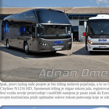
Ipak, pravi razlog naše posjete je bio triling nedavni pojačanja, a t
Cityliner N1216 HD. Spomenuti triling je stigao tokom jula, registrova
šest vozila novije proizvodnje i različitih namjena je jasan znak da Eu
svojim korisnicima pruži optimalne uslove tokom putovanja koje se odn