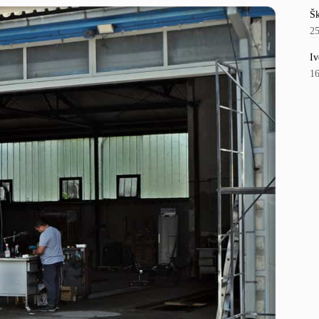
Šk
2
Iv
1