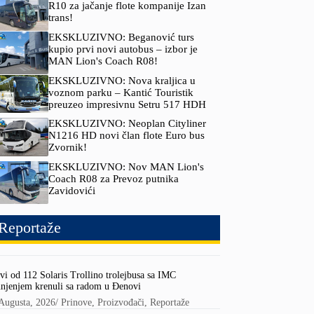
R10 za jačanje flote kompanije Izan
trans!
EKSKLUZIVNO: Beganović turs
kupio prvi novi autobus – izbor je
MAN Lion's Coach R08!
EKSKLUZIVNO: Nova kraljica u
voznom parku – Kantić Touristik
preuzeo impresivnu Setru 517 HDH
EKSKLUZIVNO: Neoplan Cityliner
N1216 HD novi član flote Euro bus
Zvornik!
EKSKLUZIVNO: Nov MAN Lion's
Coach R08 za Prevoz putnika
Zavidovići
Reportaže
vi od 112 Solaris Trollino trolejbusa sa IMC
njenjem krenuli sa radom u Đenovi
Augusta, 2026
/
Prinove
,
Proizvođači
,
Reportaže