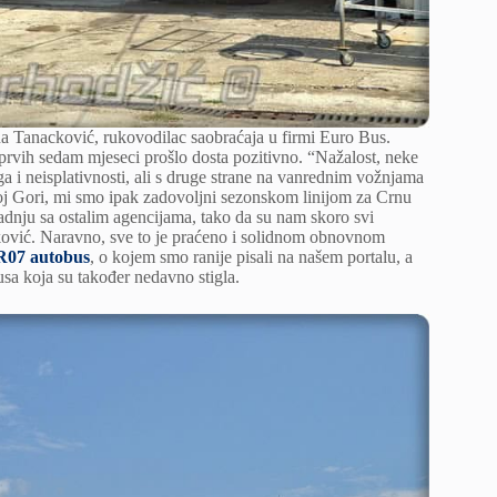
na Tanacković, rukovodilac saobraćaja u firmi Euro Bus.
 prvih sedam mjeseci prošlo dosta pozitivno. “Nažalost, neke
ga i neisplativnosti, ali s druge strane na vanrednim vožnjama
rnoj Gori, mi smo ipak zadovoljni sezonskom linijom za Crnu
radnju sa ostalim agencijama, tako da su nam skoro svi
ković. Naravno, sve to je praćeno i solidnom obnovnom
R07 autobus
, o kojem smo ranije pisali na našem portalu, a
sa koja su također nedavno stigla.