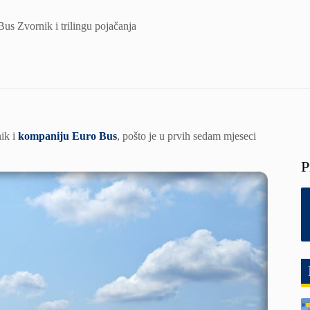
us Zvornik i trilingu pojačanja
nik i
kompaniju Euro Bus
, pošto je u prvih sedam mjeseci
P