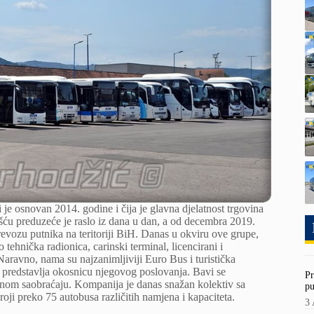
 je osnovan 2014. godine i čija je glavna djelatnost trgovina
u preduzeće je raslo iz dana u dan, a od decembra 2019.
revozu putnika na teritoriji BiH. Danas u okviru ove grupe,
ehnička radionica, carinski terminal, licencirani i
 Naravno, nama su najzanimljiviji Euro Bus i turistička
i predstavlja okosnicu njegovog poslovanja. Bavi se
Pr
om saobraćaju. Kompanija je danas snažan kolektiv sa
pu
ji preko 75 autobusa različitih namjena i kapaciteta.
3 