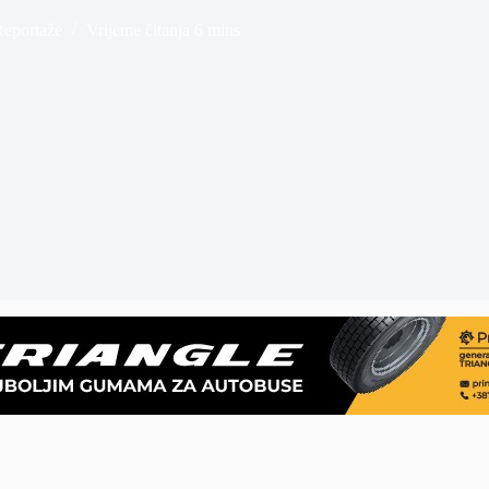
Reportaže
Vrijeme čitanja
6 mins