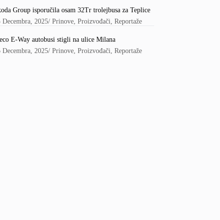
oda Group isporučila osam 32Tr trolejbusa za Teplice
5 Decembra, 2025
/
Prinove
,
Proizvođači
,
Reportaže
eco E-Way autobusi stigli na ulice Milana
6 Decembra, 2025
/
Prinove
,
Proizvođači
,
Reportaže