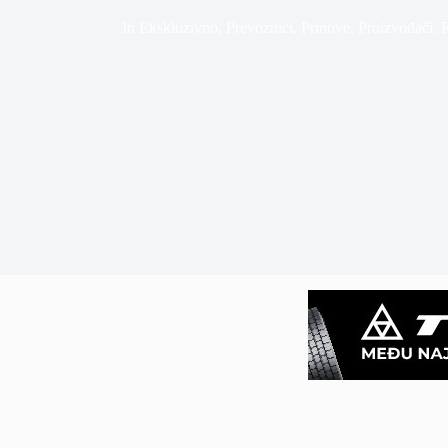
In
Ekskluzivno
,
Prevoznici
,
Prinove
,
Proizvođači
,