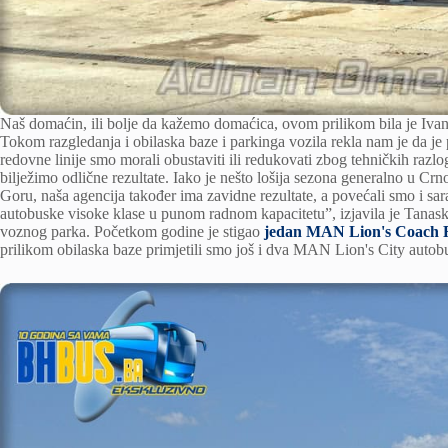
Naš domaćin, ili bolje da kažemo domaćica, ovom prilikom bila je Iva
Tokom razgledanja i obilaska baze i parkinga vozila rekla nam je da je
redovne linije smo morali obustaviti ili redukovati zbog tehničkih razlo
bilježimo odlične rezultate. Iako je nešto lošija sezona generalno u C
Goru, naša agencija također ima zavidne rezultate, a povećali smo i sa
autobuske visoke klase u punom radnom kapacitetu”, izjavila je Tanas
voznog parka. Početkom godine je stigao
jedan MAN Lion's Coach 
prilikom obilaska baze primjetili smo još i dva MAN Lion's City autobu