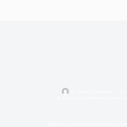
By
Adnan Omerhodzic
On
In
Ekskluzivno
,
Prevoznici
,
Prinove
,
P
BHBus u posjeti kompaniji Euro Bus Zvornik