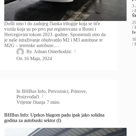
3 
/
Šk
2
Došli smo i do zadnjeg članka trilogije koja se tiče
/
vozila koja su po prvi put registrovana u Bosni i
Iv
Hercegovini tokom 2023. godine. Spomenuli smo da
1
je naše istraživanje obuhvatilo M2 i M3 autobuse te
/
M2G – terenske autobuse.…
By
Adnan Omerhodzic
On
16 Maja, 2024
In
BHBus Info
,
Prevoznici
,
Prinove
,
Proizvođači
Vrijeme čitanja
7 mins
BHBus Info: Uprkos blagom padu ipak jako solidna
godina za autobuski sektor (I)