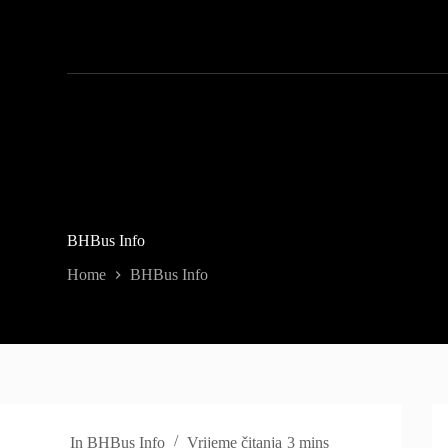
BHBus Info
Home
BHBus Info
In
BHBus Info
Vrijeme čitanja
3 mins