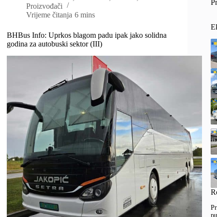
Pr
Proizvođači
Vrijeme čitanja
6 mins
E
BHBus Info: Uprkos blagom padu ipak jako solidna
godina za autobuski sektor (III)
R
Pr
pu