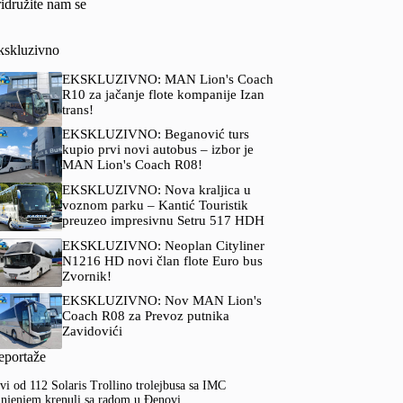
idružite nam se
kskluzivno
EKSKLUZIVNO: MAN Lion's Coach
R10 za jačanje flote kompanije Izan
trans!
EKSKLUZIVNO: Beganović turs
kupio prvi novi autobus – izbor je
MAN Lion's Coach R08!
EKSKLUZIVNO: Nova kraljica u
voznom parku – Kantić Touristik
preuzeo impresivnu Setru 517 HDH
EKSKLUZIVNO: Neoplan Cityliner
N1216 HD novi član flote Euro bus
Zvornik!
EKSKLUZIVNO: Nov MAN Lion's
Coach R08 za Prevoz putnika
Zavidovići
eportaže
vi od 112 Solaris Trollino trolejbusa sa IMC
njenjem krenuli sa radom u Đenovi