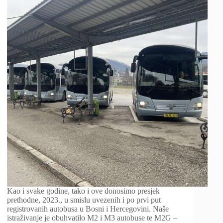
Kao i svake godine, tako i ove donosimo presjek
prethodne, 2023., u smislu uvezenih i po prvi put
registrovanih autobusa u Bosni i Hercegovini. Naše
istraživanje je obuhvatilo M2 i M3 autobuse te M2G –