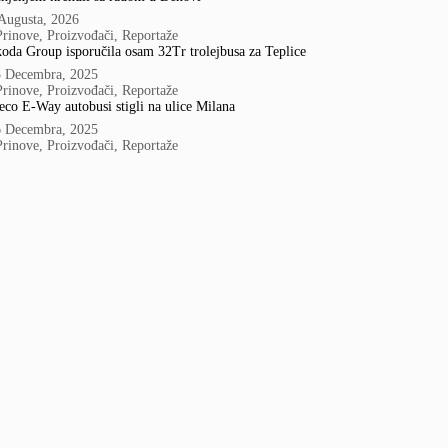
Augusta, 2026
Prinove
,
Proizvođači
,
Reportaže
oda Group isporučila osam 32Tr trolejbusa za Teplice
5 Decembra, 2025
Prinove
,
Proizvođači
,
Reportaže
eco E-Way autobusi stigli na ulice Milana
6 Decembra, 2025
Prinove
,
Proizvođači
,
Reportaže