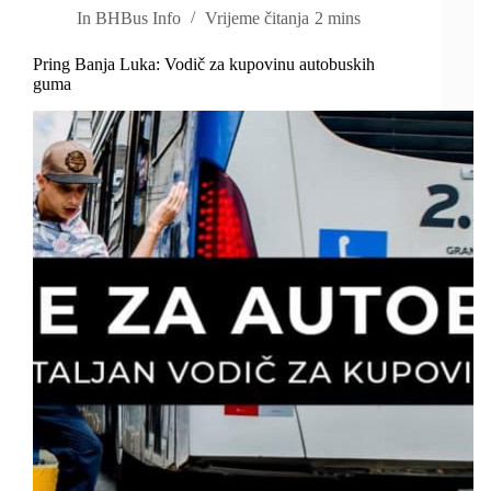
In
BHBus Info
Vrijeme čitanja
2 mins
Pring Banja Luka: Vodič za kupovinu autobuskih
guma