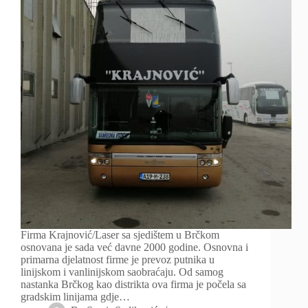
Firma Krajnović/Laser sa sjedištem u Brčkom
osnovana je sada već davne 2000 godine. Osnovna i
primarna djelatnost firme je prevoz putnika u
linijskom i vanlinijskom saobraćaju. Od samog
nastanka Brčkog kao distrikta ova firma je počela sa
gradskim linijama gdje…