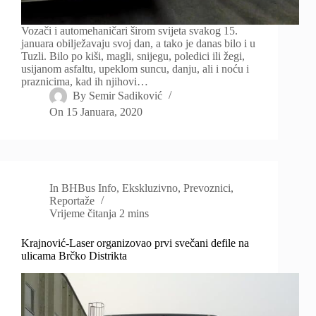
Vozači i automehaničari širom svijeta svakog 15.
januara obilježavaju svoj dan, a tako je danas bilo i u
Tuzli. Bilo po kiši, magli, snijegu, poledici ili žegi,
usijanom asfaltu, upeklom suncu, danju, ali i noću i
praznicima, kad ih njihovi…
By
Semir Sadiković
On
15 Januara, 2020
In
BHBus Info
,
Ekskluzivno
,
Prevoznici
,
Reportaže
Vrijeme čitanja
2 mins
Krajnović-Laser organizovao prvi svečani defile na
ulicama Brčko Distrikta