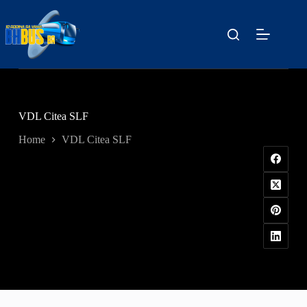
Skip
to
content
VDL Citea SLF
Home
VDL Citea SLF