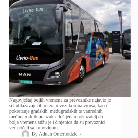
Nagovještaj boljih vremena za prevoznike najavio je
set ublažavajućih mjera u vezi korona virusa, kao i
pokretanje gradskih, međugradskih te vanrednih
međunarodnih polazaka. Još jedan pokazatelj da
bolja vremena stižu je i činjenica da su prevoznici
već počeli sa kupovinom…
By
Adnan Omerhodzic