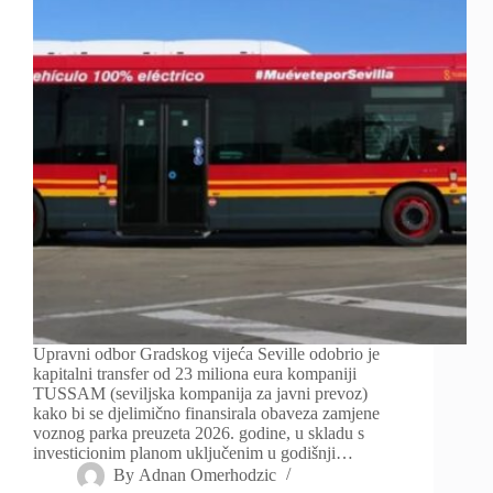
Upravni odbor Gradskog vijeća Seville odobrio je
kapitalni transfer od 23 miliona eura kompaniji
TUSSAM (seviljska kompanija za javni prevoz)
kako bi se djelimično finansirala obaveza zamjene
voznog parka preuzeta 2026. godine, u skladu s
investicionim planom uključenim u godišnji…
By
Adnan Omerhodzic