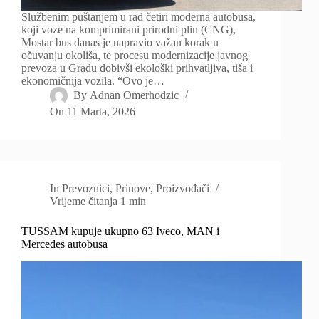
Službenim puštanjem u rad četiri moderna autobusa,
koji voze na komprimirani prirodni plin (CNG),
Mostar bus danas je napravio važan korak u
očuvanju okoliša, te procesu modernizacije javnog
prevoza u Gradu dobivši ekološki prihvatljiva, tiša i
ekonomičnija vozila. “Ovo je…
By
Adnan Omerhodzic
On
11 Marta, 2026
In
Prevoznici
,
Prinove
,
Proizvođači
Vrijeme čitanja
1 min
TUSSAM kupuje ukupno 63 Iveco, MAN i
Mercedes autobusa