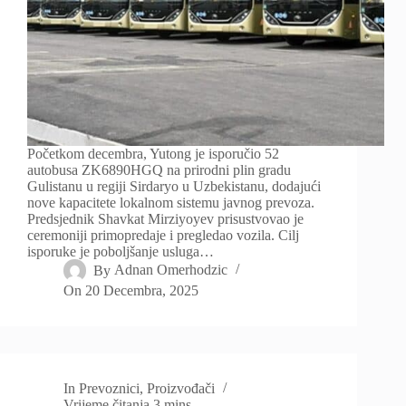
Početkom decembra, Yutong je isporučio 52
autobusa ZK6890HGQ na prirodni plin gradu
Gulistanu u regiji Sirdaryo u Uzbekistanu, dodajući
nove kapacitete lokalnom sistemu javnog prevoza.
Predsjednik Shavkat Mirziyoyev prisustvovao je
ceremoniji primopredaje i pregledao vozila. Cilj
isporuke je poboljšanje usluga…
By
Adnan Omerhodzic
On
20 Decembra, 2025
In
Prevoznici
,
Proizvođači
Vrijeme čitanja
3 mins