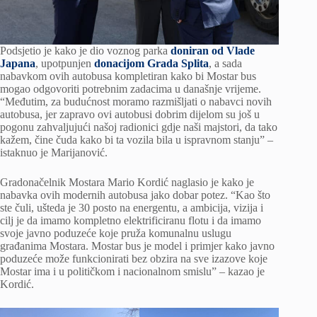
Podsjetio je kako je dio voznog parka
doniran od Vlade
Japana
, upotpunjen
donacijom Grada Splita
, a sada
nabavkom ovih autobusa kompletiran kako bi Mostar bus
mogao odgovoriti potrebnim zadacima u današnje vrijeme.
“Međutim, za budućnost moramo razmišljati o nabavci novih
autobusa, jer zapravo ovi autobusi dobrim dijelom su još u
pogonu zahvaljujući našoj radionici gdje naši majstori, da tako
kažem, čine čuda kako bi ta vozila bila u ispravnom stanju” –
istaknuo je Marijanović.
Gradonačelnik Mostara Mario Kordić naglasio je kako je
nabavka ovih modernih autobusa jako dobar potez. “Kao što
ste čuli, ušteda je 30 posto na energentu, a ambicija, vizija i
cilj je da imamo kompletno elektrificiranu flotu i da imamo
svoje javno poduzeće koje pruža komunalnu uslugu
građanima Mostara. Mostar bus je model i primjer kako javno
poduzeće može funkcionirati bez obzira na sve izazove koje
Mostar ima i u političkom i nacionalnom smislu” – kazao je
Kordić.