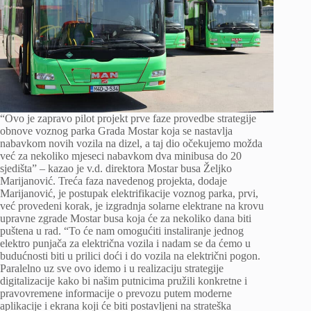
“Ovo je zapravo pilot projekt prve faze provedbe strategije
obnove voznog parka Grada Mostar koja se nastavlja
nabavkom novih vozila na dizel, a taj dio očekujemo možda
već za nekoliko mjeseci nabavkom dva minibusa do 20
sjedišta” – kazao je v.d. direktora Mostar busa Željko
Marijanović. Treća faza navedenog projekta, dodaje
Marijanović, je postupak elektrifikacije voznog parka, prvi,
već provedeni korak, je izgradnja solarne elektrane na krovu
upravne zgrade Mostar busa koja će za nekoliko dana biti
puštena u rad. “To će nam omogućiti instaliranje jednog
elektro punjača za električna vozila i nadam se da ćemo u
budućnosti biti u prilici doći i do vozila na električni pogon.
Paralelno uz sve ovo idemo i u realizaciju strategije
digitalizacije kako bi našim putnicima pružili konkretne i
pravovremene informacije o prevozu putem moderne
aplikacije i ekrana koji će biti postavljeni na strateška