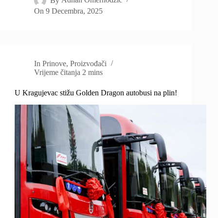
By
Adnan Omerhodzic
On
9 Decembra, 2025
In
Prinove
,
Proizvođači
Vrijeme čitanja
2 mins
U Kragujevac stižu Golden Dragon autobusi na plin!