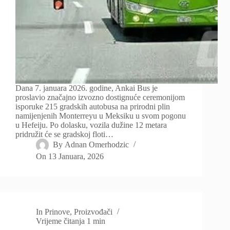
Dana 7. januara 2026. godine, Ankai Bus je
proslavio značajno izvozno dostignuće ceremonijom
isporuke 215 gradskih autobusa na prirodni plin
namijenjenih Monterreyu u Meksiku u svom pogonu
u Hefeiju. Po dolasku, vozila dužine 12 metara
pridružit će se gradskoj floti…
By
Adnan Omerhodzic
On
13 Januara, 2026
In
Prinove
,
Proizvođači
Vrijeme čitanja
1 min