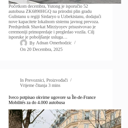
Početkom decembra, Yutong je isporučio 52
autobusa ZK6890HGQ na prirodni plin gradu
Gulistanu u regiji Sirdaryo u Uzbekistanu, dodajući
nove kapacitete lokalnom sistemu javnog prevoza.
Predsjednik Shavkat Mirziyoyev prisustvovao je
ceremoniji primopredaje i pregledao vozila. Cilj
isporuke je poboljšanje usluga…
By
Adnan Omerhodzic
On
20 Decembra, 2025
In
Prevoznici
,
Proizvođači
Vrijeme čitanja
3 mins
Iveco potpisao okvirne ugovore sa Île-de-France
Mobilités za do 4.000 autobusa