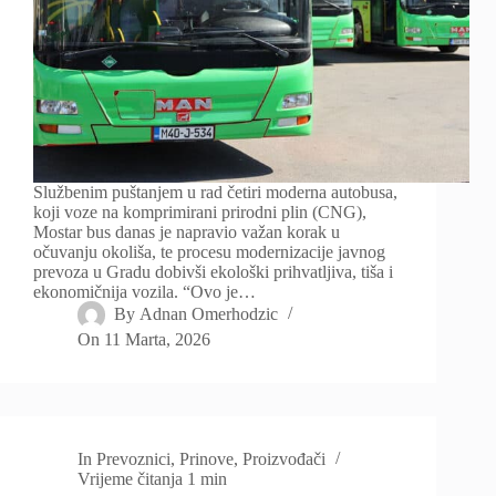
Službenim puštanjem u rad četiri moderna autobusa,
koji voze na komprimirani prirodni plin (CNG),
Mostar bus danas je napravio važan korak u
očuvanju okoliša, te procesu modernizacije javnog
prevoza u Gradu dobivši ekološki prihvatljiva, tiša i
ekonomičnija vozila. “Ovo je…
By
Adnan Omerhodzic
On
11 Marta, 2026
In
Prevoznici
,
Prinove
,
Proizvođači
Vrijeme čitanja
1 min