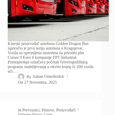
Kineski proizvođač autobusa Golden Dragon Bus
isporučio je prvu seriju autobusa u Kragujevac.
Vozila su opremljena motorima na prirodni plin
Cursor 9 Euro 6 kompanije FPT Industrial.
Primopredaja označava početak četverogodišnjeg
programa snabdijevanja u okviru kojeg će 200 vozila
ući…
By
Adnan Omerhodzic
On
27 Novembra, 2025
In
Prevoznici
,
Prinove
,
Proizvođači
Vrijeme čitanja
1 min