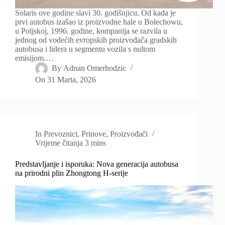
Solaris ove godine slavi 30. godišnjicu. Od kada je
prvi autobus izašao iz proizvodne hale u Bolechowu,
u Poljskoj, 1996. godine, kompanija se razvila u
jednog od vodećih evropskih proizvođača gradskih
autobusa i lidera u segmentu vozila s nultom
emisijom.…
By
Adnan Omerhodzic
On
31 Marta, 2026
In
Prevoznici
,
Prinove
,
Proizvođači
Vrijeme čitanja
3 mins
Predstavljanje i isporuka: Nova generacija autobusa
na prirodni plin Zhongtong H-serije