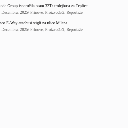
oda Group isporučila osam 32Tr trolejbusa za Teplice
5 Decembra, 2025
/
Prinove
,
Proizvođači
,
Reportaže
eco E-Way autobusi stigli na ulice Milana
6 Decembra, 2025
/
Prinove
,
Proizvođači
,
Reportaže