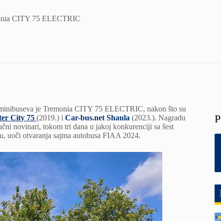
emonia CITY 75 ELECTRIC
ji minibuseva je Tremonia CITY 75 ELECTRIC, nakon što su
P
ter City 75
(2019.) i
Car-bus.net Shaula
(2023.). Nagradu
učni novinari, tokom tri dana u jakoj konkurenciji sa šest
idu, uoči otvaranja sajma autobusa FIAA 2024.