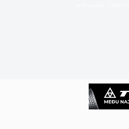
In
Proizvođači
Vrijeme či