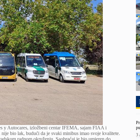
Pr
es y Autocares, izložbeni centar IFEMA, sajam FIAA i
pu
nije bio lak, budući da je svaki minibus imao svoje kvalitete.
3 
 gradskom radnom okruženju. Saobraćaj je bio umjeren do