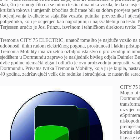
slab, što je omogućilo da se mirno testira dinamika vozila, te da se osj
kružnih tokova i umjetnih izbočina duž trase bili su dobra provjera pe
i ocjenjivanja kvalitete sa stajališta vozača, putnika, prevoznika i utje
pobjednika, koji je ocijenjen kao najpotpuniji i najkvalitetniji na test
Terjessen uručio je Josi Prinzu, izvršnom i tehničkom direktoru tvrtk
Tremonia CITY 75 ELECTRIC, unatoč tome što je najduže vozilo na test
udobnosti, tihim radom električnog pogona, prostranosti i lakim pristupo
Tremonia Mobility ima izuzetno ozbiljno iskustvo u proizvodnji minibu
sjedištem u Dortmundu zapravo je nasljednik bivšeg odjela Daimler B
dvije godine njemački gigant odlučio je ovu proizvodnju prepustiti van
Dortmundu. Privatna tvrtka Tremonia Mobility, koja ju je kupila, nasta
40 godina, zadržavajući velik dio radnika i stručnjaka, te nastavila sa
CITY 75 E
Moglo bi s
Dortmunda,
transforma
razvijen o
eSprintera
niskopodn
premješta
koristi el
litavske t