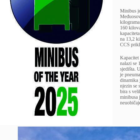
Minibus j
Međuosovi
kilograma
160 kilova
kapaciteta
na 13,2 ki
CCS prikl
Kapacitet
nalazi se 
sjedišta. 
je pneuma
dinamika j
njezin se 
bira s vel
minibusa j
neuobičaj