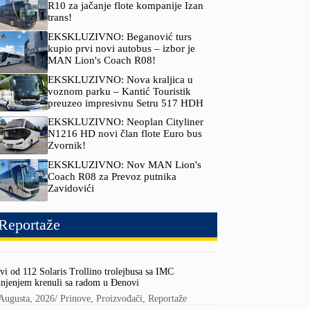
R10 za jačanje flote kompanije Izan
trans!
EKSKLUZIVNO: Beganović turs
kupio prvi novi autobus – izbor je
MAN Lion's Coach R08!
EKSKLUZIVNO: Nova kraljica u
voznom parku – Kantić Touristik
preuzeo impresivnu Setru 517 HDH
EKSKLUZIVNO: Neoplan Cityliner
N1216 HD novi član flote Euro bus
Zvornik!
EKSKLUZIVNO: Nov MAN Lion's
Coach R08 za Prevoz putnika
Zavidovići
Reportaže
vi od 112 Solaris Trollino trolejbusa sa IMC
njenjem krenuli sa radom u Đenovi
Augusta, 2026
/
Prinove
,
Proizvođači
,
Reportaže