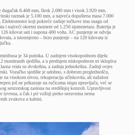
e dugačak 8.468 mm, širok 2.080 mm i visok 2.920 mm.
nski razmak je 5.100 mm, a najveća dopuštena masa 7.000
. Elektromotor koji pokreće zadnje točkove ima snagu od
ta i najveći okretni moment od 1.250 njutnmetara. Baterija je
 126 kilovat sati i napona 400 volta. AC punjenje se odvija
lovata, a istosmjerno – brzo punjenje – na 120 kilovata iz
jučka.
 minibusa je 34 putnika. U zadnjem visokopodnom dijelu
12 montiranih sjedišta, a u prednjem niskopodnom tri sklopiva
Ulazna vrata su dvokrilna, a zadnja jednokrilna. Zadnji ovjes
tski. Vozačko sjedište je udobno, s dobrom preglednošću,
e na visokom nivou, rekuperacija učinkovita, ali nažalost
stepen još ne prikazuje na ručicama stupa upravljača, već se
ikog senzorskog zaslona na središnjoj konzoli. Upravljivost
e izvrsna, a čak i pri vožnji preko neravnina nema
enih zvukova u kabini.