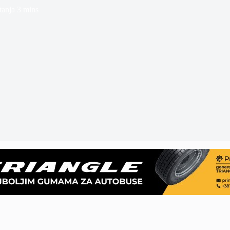
tanja
3 mins