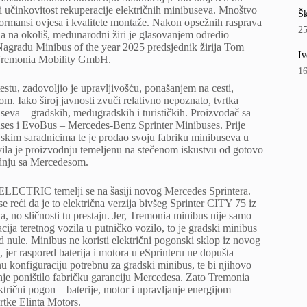
eti učinkovitost rekuperacije električnih minibuseva. Mnoštvo
Šk
rformansi ovjesa i kvalitete montaže. Nakon opsežnih rasprava
2
caja na okoliš, međunarodni žiri je glasovanjem odredio
u. Nagradu Minibus of the year 2025 predsjednik žirija Tom
Iv
e Tremonia Mobility GmbH.
1
u, zadovoljio je upravljivošću, ponašanjem na cesti,
m. Iako široj javnosti zvuči relativno nepoznato, tvrtka
seva – gradskih, međugradskih i turističkih. Proizvođač sa
uses i EvoBus – Mercedes-Benz Sprinter Minibuses. Prije
jskim saradnicima te je prodao svoju fabriku minibuseva u
vila je proizvodnju temeljenu na stečenom iskustvu od gotovo
radnju sa Mercedesom.
LECTRIC temelji se na šasiji novog Mercedes Sprintera.
e reći da je to električna verzija bivšeg Sprinter CITY 75 iz
 no sličnosti tu prestaju. Jer, Tremonia minibus nije samo
cija teretnog vozila u putničko vozilo, to je gradski minibus
d nule. Minibus ne koristi električni pogonski sklop iz novog
, jer raspored baterija i motora u eSprinteru ne dopušta
u konfiguraciju potrebnu za gradski minibus, te bi njihovo
nje poništilo fabričku garanciju Mercedesa. Zato Tremonia
ektrični pogon – baterije, motor i upravljanje energijom
vrtke Elinta Motors.