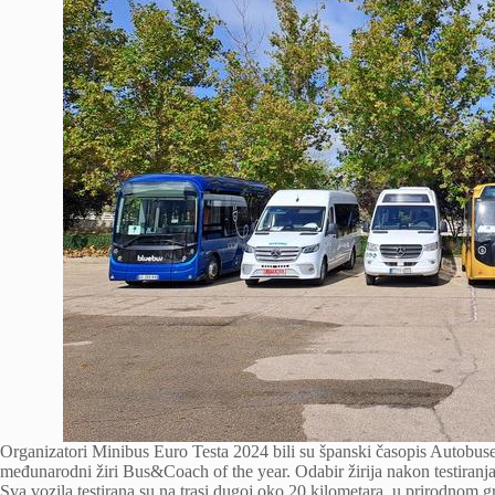
Organizatori Minibus Euro Testa 2024 bili su španski časopis Autobus
međunarodni žiri Bus&Coach of the year. Odabir žirija nakon testiranja 
Sva vozila testirana su na trasi dugoj oko 20 kilometara, u prirodnom