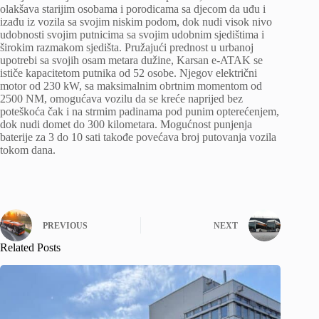
olakšava starijim osobama i porodicama sa djecom da uđu i
izađu iz vozila sa svojim niskim podom, dok nudi visok nivo
udobnosti svojim putnicima sa svojim udobnim sjedištima i
širokim razmakom sjedišta. Pružajući prednost u urbanoj
upotrebi sa svojih osam metara dužine, Karsan e-ATAK se
ističe kapacitetom putnika od 52 osobe. Njegov električni
motor od 230 kW, sa maksimalnim obrtnim momentom od
2500 NM, omogućava vozilu da se kreće naprijed bez
poteškoća čak i na strmim padinama pod punim opterećenjem,
dok nudi domet do 300 kilometara. Mogućnost punjenja
baterije za 3 do 10 sati takođe povećava broj putovanja vozila
tokom dana.
PREVIOUS
NEXT
Related Posts