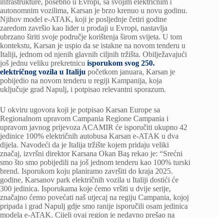
infrastrukture, posebno u Evropi, sa svojim električnim i
autonomnim vozilima, Karsan je brzo krenuo u novu godinu.
Njihov model e-ATAK, koji je posljednje četiri godine
zaredom završio kao lider u prodaji u Evropi, nastavlja
ubrzano širiti svoje područje korištenja širom svijeta. U tom
kontekstu, Karsan je uspio da se istakne na novom tenderu u
Italiji, jednom od njenih glavnih ciljnih tržišta. Obilježavajući
još jednu veliku prekretnicu
isporukom svog 250.
električnog vozila u Italiju
početkom januara, Karsan je
pobijedio na novom tenderu u regiji Kampanija, koja
uključuje grad Napulj, i potpisao relevantni sporazum.
U okviru ugovora koji je potpisao Karsan Europe sa
Regionalnom upravom Campania Regione Campania i
upravom javnog prijevoza ACAMIR će isporučiti ukupno 42
jedinice 100% električnih autobusa Karsan e-ATAK u dva
dijela. Navodeći da je Italija tržište kojem pridaju veliki
značaj, izvršni direktor Karsana Okan Baş rekao je: “Srećni
smo što smo pobijedili na još jednom tenderu kao 100% turski
brend. Isporukom koju planiramo završiti do kraja 2025.
godine, Karsanov park električnih vozila u Italiji dostići će
300 jedinica. Isporukama koje ćemo vršiti u dvije serije,
značajno ćemo povećati naš utjecaj na regiju Campania, kojoj
pripada i grad Napulj gdje smo ranije isporučili osam jedinica
modela e-ATAK. Cijeli ovaj region je nedavno prešao na