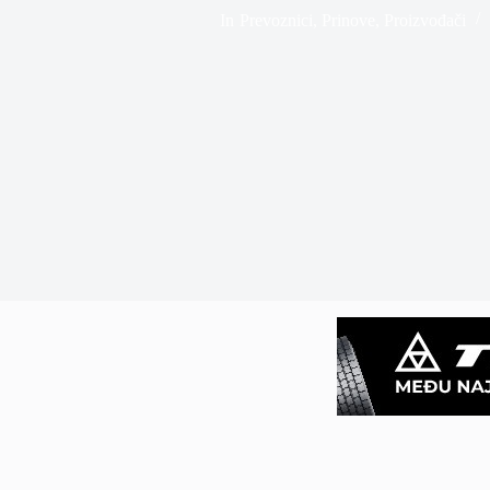
In
Prevoznici
,
Prinove
,
Proizvođači