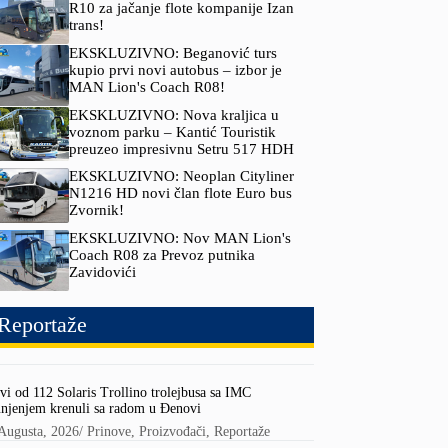
R10 za jačanje flote kompanije Izan
trans!
EKSKLUZIVNO: Beganović turs
kupio prvi novi autobus – izbor je
MAN Lion's Coach R08!
EKSKLUZIVNO: Nova kraljica u
voznom parku – Kantić Touristik
preuzeo impresivnu Setru 517 HDH
EKSKLUZIVNO: Neoplan Cityliner
N1216 HD novi član flote Euro bus
Zvornik!
EKSKLUZIVNO: Nov MAN Lion's
Coach R08 za Prevoz putnika
Zavidovići
Reportaže
vi od 112 Solaris Trollino trolejbusa sa IMC
njenjem krenuli sa radom u Đenovi
Augusta, 2026
/
Prinove
,
Proizvođači
,
Reportaže