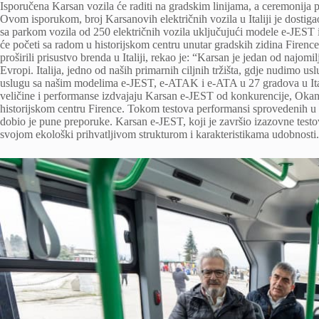
Isporučena Karsan vozila će raditi na gradskim linijama, a ceremonija 
Ovom isporukom, broj Karsanovih električnih vozila u Italiji je dostiga
sa parkom vozila od 250 električnih vozila uključujući modele e-JES
će početi sa radom u historijskom centru unutar gradskih zidina Firence.
proširili prisustvo brenda u Italiji, rekao je: “Karsan je jedan od najom
Evropi. Italija, jedno od naših primarnih ciljnih tržišta, gdje nudimo
uslugu sa našim modelima e-JEST, e-ATAK i e-ATA u 27 gradova u Ital
veličine i performanse izdvajaju Karsan e-JEST od konkurencije, Okan
historijskom centru Firence. Tokom testova performansi sprovedenih u 
dobio je pune preporuke. Karsan e-JEST, koji je završio izazovne testov
svojom ekološki prihvatljivom strukturom i karakteristikama udobnosti