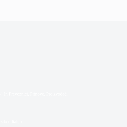
In
Prevoznici
,
Prinove
,
Proizvođači
ilo u Italiju