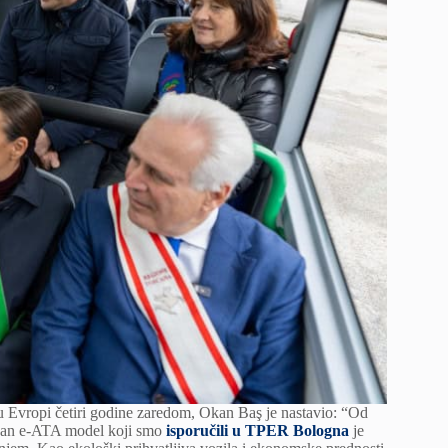
 u Evropi četiri godine zaredom, Okan Baş je nastavio: “Od
Karsan e-ATA model koji smo
isporučili u TPER Bologna
je