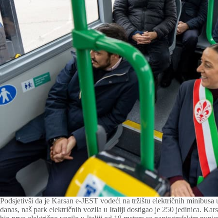
Podsjetivši da je Karsan e-JEST vodeći na tržištu električnih minibusa
danas, naš park električnih vozila u Italiji dostigao je 250 jedinica. 