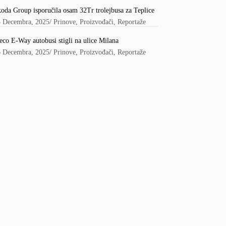
oda Group isporučila osam 32Tr trolejbusa za Teplice
5 Decembra, 2025
/
Prinove
,
Proizvođači
,
Reportaže
eco E-Way autobusi stigli na ulice Milana
6 Decembra, 2025
/
Prinove
,
Proizvođači
,
Reportaže