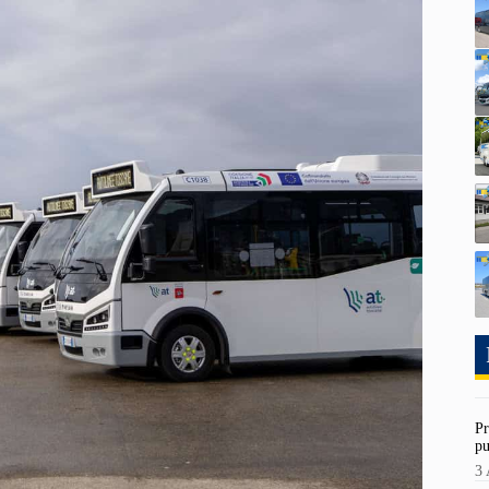
Pr
pu
3 