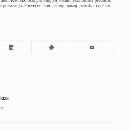
enjem. Kao ekološki prihvatljiva vozila i ekonomske prednosti
a potražanja. Posvećeni smo jačanju našeg prisustva i rastu u
odzic
72