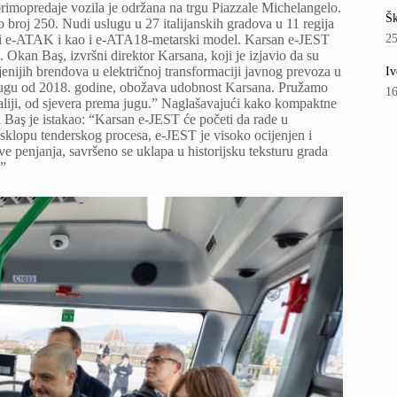
primopredaje vozila je održana na trgu Piazzale Michelangelo.
Šk
o broj 250. Nudi uslugu u 27 italijanskih gradova u 11 regija
T i e-ATAK i kao i e-ATA18-metarski model. Karsan e-JEST
2
 Okan Baş, izvršni direktor Karsana, koji je izjavio da su
iljenijih brendova u električnoj transformaciji javnog prevoza u
Iv
 uslugu od 2018. godine, obožava udobnost Karsana. Pružamo
1
iji, od sjevera prema jugu.” Naglašavajući kako kompaktne
 Baş je istakao: “Karsan e-JEST će početi da rade u
sklopu tenderskog procesa, e-JEST je visoko ocijenjen i
e penjanja, savršeno se uklapa u historijsku teksturu grada
.”