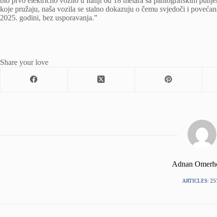
bio prvo električno vozilo u Italiji od 18 metara sa pantografskim punj
koje pružaju, naša vozila se stalno dokazuju o čemu svjedoči i povećan
2025. godini, bez usporavanja.”
Share your love
Adnan Omerh
ARTICLES: 25