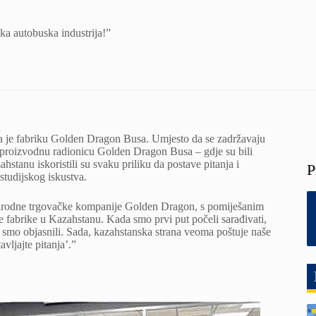
ka autobuska industrija!”
la je fabriku Golden Dragon Busa. Umjesto da se zadržavaju
o u proizvodnu radionicu Golden Dragon Busa – gdje su bili
anu iskoristili su svaku priliku da postave pitanja i
P
 studijskog iskustva.
unarodne trgovačke kompanije Golden Dragon, s pomiješanim
e fabrike u Kazahstanu. Kada smo prvi put počeli sarađivati,
e smo objasnili. Sada, kazahstanska strana veoma poštuje naše
avljajte pitanja’.”