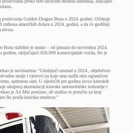
o proizvodila preko 600 različitih modela autobusa, značajno
hstanu.
og poslovanja Golden Dragon Busa u 2024. godini. Očekuje
 miliona američkih dolara u 2024. godini, a da će godišnji
 nivou.
n Busa stabilno je rastao – od januara do novembra 2024.
 godinu, uključujući 826.000 komercijalnih vozila, što je
kao je novinarima: “Gledajući unazad u 2024., objektivno
vodne struje i vjetrovi na koje smo naišli nisu ograničeni
emu, optimista sam. U sljedećih pet godina izvoz kineskih
isuje ukupnoj akumulaciji kineske automobilske industrije i
ekao je An Min ponizno, ali snažno te poručio za kraj:
jen što pruža kinesku mudrost.”