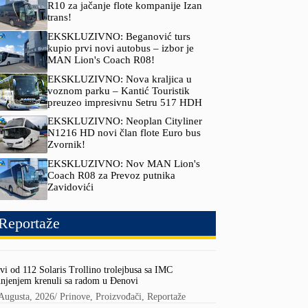
R10 za jačanje flote kompanije Izan
trans!
EKSKLUZIVNO: Beganović turs
kupio prvi novi autobus – izbor je
MAN Lion's Coach R08!
EKSKLUZIVNO: Nova kraljica u
voznom parku – Kantić Touristik
preuzeo impresivnu Setru 517 HDH
EKSKLUZIVNO: Neoplan Cityliner
N1216 HD novi član flote Euro bus
Zvornik!
EKSKLUZIVNO: Nov MAN Lion's
Coach R08 za Prevoz putnika
Zavidovići
Reportaže
vi od 112 Solaris Trollino trolejbusa sa IMC
njenjem krenuli sa radom u Đenovi
Augusta, 2026
/
Prinove
,
Proizvođači
,
Reportaže