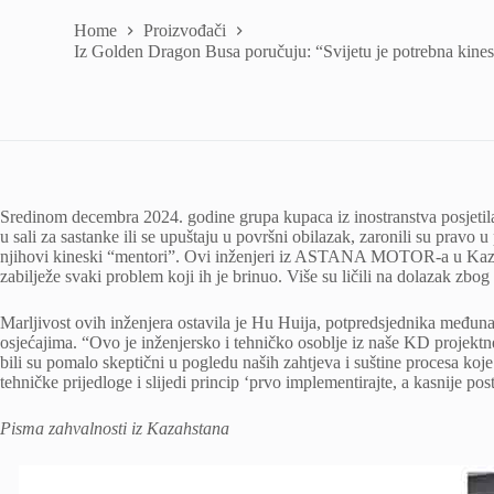
Home
Proizvođači
Iz Golden Dragon Busa poručuju: “Svijetu je potrebna kines
Sredinom decembra 2024. godine grupa kupaca iz inostranstva posjeti
u sali za sastanke ili se upuštaju u površni obilazak, zaronili su prav
njihovi kineski “mentori”. Ovi inženjeri iz ASTANA MOTOR-a u Kazahst
zabilježe svaki problem koji ih je brinuo. Više su ličili na dolazak zbog
Marljivost ovih inženjera ostavila je Hu Huija, potpredsjednika međ
osjećajima. “Ovo je inženjersko i tehničko osoblje iz naše KD projektn
bili su pomalo skeptični u pogledu naših zahtjeva i suštine procesa koj
tehničke prijedloge i slijedi princip ‘prvo implementirajte, a kasnije post
Pisma zahvalnosti iz Kazahstana