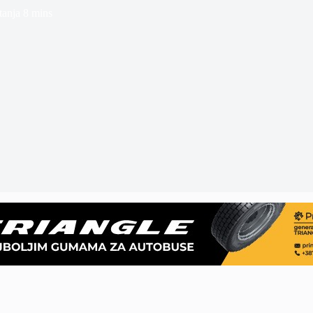
tanja
8 mins