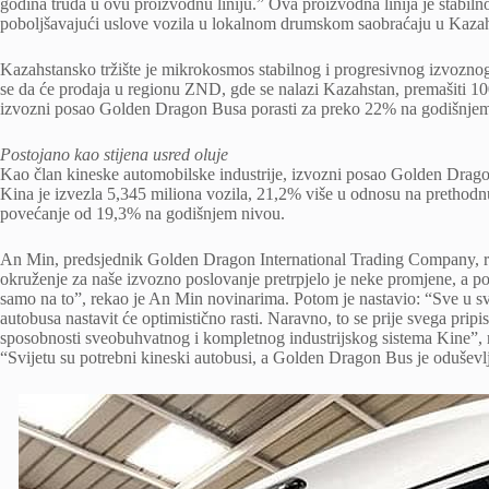
godina truda u ovu proizvodnu liniju.” Ova proizvodna linija je stabiln
poboljšavajući uslove vozila u lokalnom drumskom saobraćaju u Kaza
Kazahstansko tržište je mikrokosmos stabilnog i progresivnog izvozn
se da će prodaja u regionu ZND, gde se nalazi Kazahstan, premašiti 100
izvozni posao Golden Dragon Busa porasti za preko 22% na godišnjem
Postojano kao stijena usred oluje
Kao član kineske automobilske industrije, izvozni posao Golden Drago
Kina je izvezla 5,345 miliona vozila, 21,2% više u odnosu na prethodnu
povećanje od 19,3% na godišnjem nivou.
An Min, predsjednik Golden Dragon International Trading Company, re
okruženje za naše izvozno poslovanje pretrpjelo je neke promjene, a pod
samo na to”, rekao je An Min novinarima. Potom je nastavio: “Sve u sv
autobusa nastavit će optimistično rasti. Naravno, to se prije svega prip
sposobnosti sveobuhvatnog i kompletnog industrijskog sistema Kine”, r
“Svijetu su potrebni kineski autobusi, a Golden Dragon Bus je oduševl