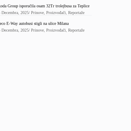
oda Group isporučila osam 32Tr trolejbusa za Teplice
5 Decembra, 2025
/
Prinove
,
Proizvođači
,
Reportaže
eco E-Way autobusi stigli na ulice Milana
6 Decembra, 2025
/
Prinove
,
Proizvođači
,
Reportaže