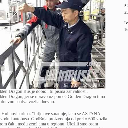
Šk
2
Iv
1
lden Dragon Bus je dobio i tri pisma zahvalnosti.
olden Dragon, jer se upravo uz pomoć Golden Dragon tima
a dnevno na dva vozila dnevno.
Hu Hui novinarima. “Prije ove saradnje, iako se ASTANA
vodnji autobusa. Godišnja proizvodnja od preko 600 vozila
nskom čak i među zemljama u regionu. Uložili smo osam