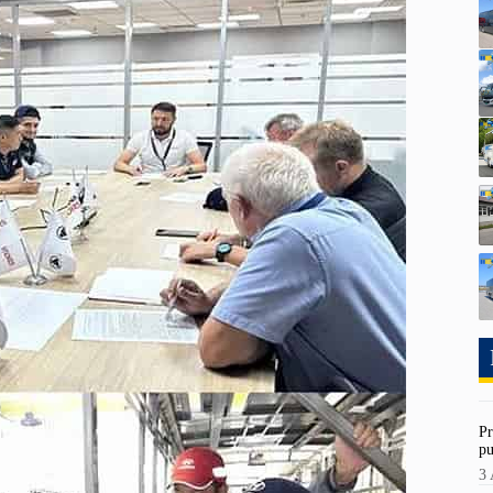
Pr
pu
3 