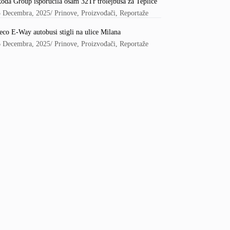
oda Group isporučila osam 32Tr trolejbusa za Teplice
5 Decembra, 2025
/
Prinove
,
Proizvođači
,
Reportaže
eco E-Way autobusi stigli na ulice Milana
6 Decembra, 2025
/
Prinove
,
Proizvođači
,
Reportaže