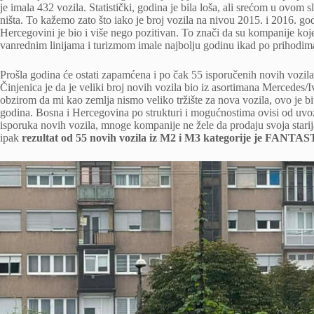
je imala 432 vozila. Statistički, godina je bila loša, ali srećom u ovom 
ništa. To kažemo zato što iako je broj vozila na nivou 2015. i 2016. go
Hercegovini je bio i više nego pozitivan. To znači da su kompanije koje
vanrednim linijama i turizmom imale najbolju godinu ikad po prihodim
Prošla godina će ostati zapamćena i po čak 55 isporučenih novih vozila,
Činjenica je da je veliki broj novih vozila bio iz asortimana Mercedes/I
obzirom da mi kao zemlja nismo veliko tržište za nova vozila, ovo je bit
godina. Bosna i Hercegovina po strukturi i mogućnostima ovisi od uvoz
isporuka novih vozila, mnoge kompanije ne žele da prodaju svoja starij
ipak
rezultat od 55 novih vozila iz M2 i M3 kategorije je FANT