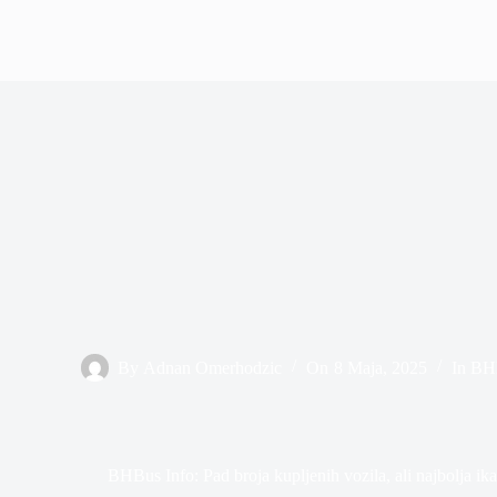
By
Adnan Omerhodzic
On
8 Maja, 2025
In
BHB
BHBus Info: Pad broja kupljenih vozila, ali najbolja ika