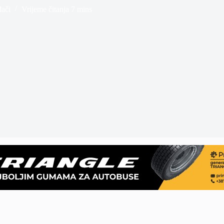
đači
Vrijeme čitanja
7 mins