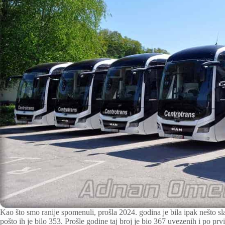
Kao što smo ranije spomenuli, prošla 2024. godina je bila ipak nešto sl
pošto ih je bilo 353. Prošle godine taj broj je bio 367 uvezenih i po pr