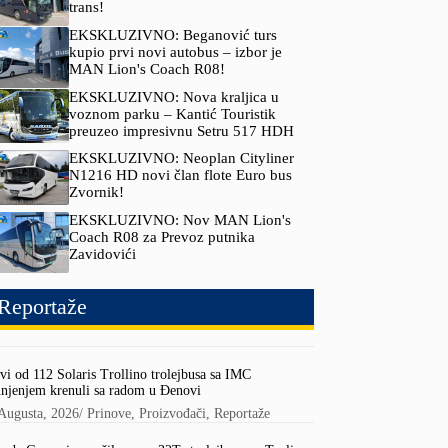
trans!
EKSKLUZIVNO: Beganović turs
kupio prvi novi autobus – izbor je
MAN Lion's Coach R08!
EKSKLUZIVNO: Nova kraljica u
voznom parku – Kantić Touristik
preuzeo impresivnu Setru 517 HDH
EKSKLUZIVNO: Neoplan Cityliner
N1216 HD novi član flote Euro bus
Zvornik!
EKSKLUZIVNO: Nov MAN Lion's
Coach R08 za Prevoz putnika
Zavidovići
Reportaže
vi od 112 Solaris Trollino trolejbusa sa IMC
njenjem krenuli sa radom u Đenovi
Augusta, 2026
/
Prinove
,
Proizvođači
,
Reportaže