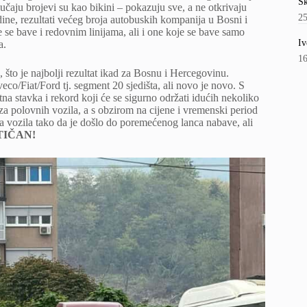
Šk
slučaju brojevi su kao bikini – pokazuju sve, a ne otkrivaju
2
dine, rezultati većeg broja autobuskih kompanija u Bosni i
 se bave i redovnim linijama, ali i one koje se bave samo
Iv
a.
1
 što je najbolji rezultat ikad za Bosnu i Hercegovinu.
veco/Fiat/Ford tj. segment 20 sjedišta, ali novo je novo. S
na stavka i rekord koji će se sigurno održati idućih nekoliko
a polovnih vozila, a s obzirom na cijene i vremenski period
a vozila tako da je došlo do poremećenog lanca nabave, ali
ASTIČAN!