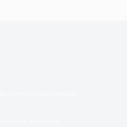
us Info
,
Prevoznici
,
Prinove
,
Proizvođači
d godina za bh. prevoznike! (III)