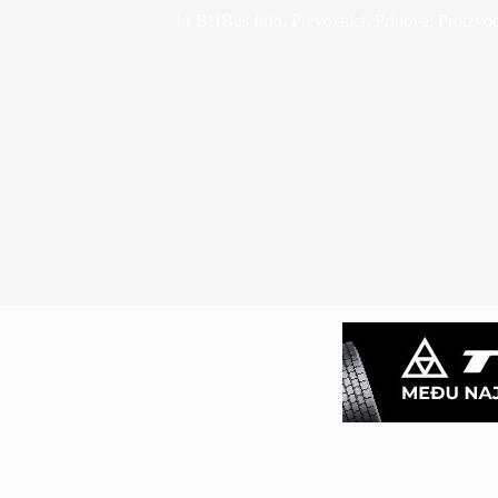
In
BHBus Info
,
Prevoznici
,
Prinove
,
Proizvo