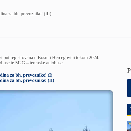
dina za bh. prevoznike! (III)
prvi put registrovana u Bosni i Hercegovini tokom 2024.
tobuse te M2G – terenske autobuse.
P
dina za bh. prevoznike! (I)
dina za bh. prevoznike! (II)