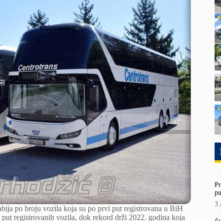
Pr
pu
3 
abija po broju vozila koja su po prvi put registrovana u BiH
vi put registrovanih vozila, dok rekord drži 2022. godina koja