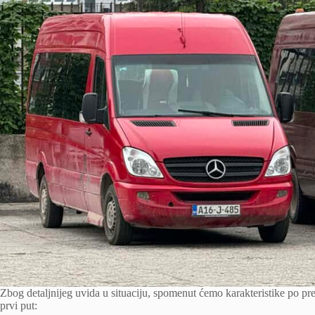
Zbog detaljnijeg uvida u situaciju, spomenut ćemo karakteristike po pr
prvi put: