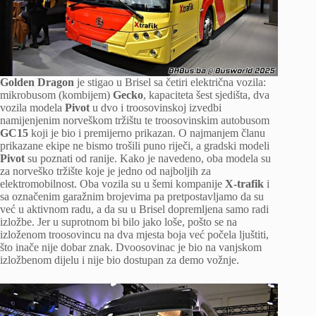
Golden Dragon
je stigao u Brisel sa četiri električna vozila:
mikrobusom (kombijem)
Gecko
, kapaciteta šest sjedišta, dva
vozila modela
Pivot
u dvo i troosovinskoj izvedbi
namijenjenim norveškom tržištu te troosovinskim autobusom
GC15
koji je bio i premijerno prikazan. O najmanjem članu
prikazane ekipe ne bismo trošili puno riječi, a gradski modeli
Pivot
su poznati od ranije. Kako je navedeno, oba modela su
za norveško tržište koje je jedno od najboljih za
elektromobilnost. Oba vozila su u šemi kompanije
X-trafik
i
sa označenim garažnim brojevima pa pretpostavljamo da su
već u aktivnom radu, a da su u Brisel dopremljena samo radi
izložbe. Jer u suprotnom bi bilo jako loše, pošto se na
izloženom troosovincu na dva mjesta boja već počela ljuštiti,
što inače nije dobar znak. Dvoosovinac je bio na vanjskom
izložbenom dijelu i nije bio dostupan za demo vožnje.