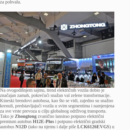
za pohvalu.
Na ovogodišnjem sajmu, trend električnih vozila dobio je
značajan zamah, pokrećući snažan val zelene transformacije.
Kineski brendovi autobusa, kao što se vidi, zajedno su snažno
krenuli, predstavljajući vozila u svim segmentima i namjenjena
za sve vrste prevoza u cilju globalnog održivog transporta.
Tako je
Zhongtong
zvanično lansirao potpuno električni
premium autobus
H12E-Plus
i potpuno električni gradski
autobus
N12D
(iako na njemu i dalje piše
LCK6126EVGS
) u