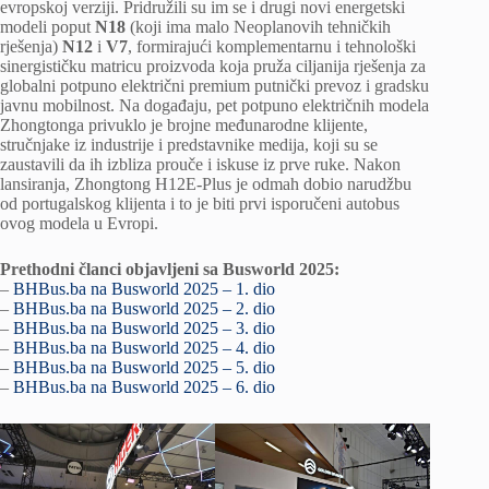
evropskoj verziji. Pridružili su im se i drugi novi energetski
modeli poput
N18
(koji ima malo Neoplanovih tehničkih
rješenja)
N12
i
V7
, formirajući komplementarnu i tehnološki
sinergističku matricu proizvoda koja pruža ciljanija rješenja za
globalni potpuno električni premium putnički prevoz i gradsku
javnu mobilnost. Na događaju, pet potpuno električnih modela
Zhongtonga privuklo je brojne međunarodne klijente,
stručnjake iz industrije i predstavnike medija, koji su se
zaustavili da ih izbliza prouče i iskuse iz prve ruke. Nakon
lansiranja, Zhongtong H12E-Plus je odmah dobio narudžbu
od portugalskog klijenta i to je biti prvi isporučeni autobus
ovog modela u Evropi.
Prethodni članci objavljeni sa Busworld 2025:
–
BHBus.ba na Busworld 2025 – 1. dio
–
BHBus.ba na Busworld 2025 – 2. dio
–
BHBus.ba na Busworld 2025 – 3. dio
–
BHBus.ba na Busworld 2025 – 4. dio
–
BHBus.ba na Busworld 2025 – 5. dio
–
BHBus.ba na Busworld 2025 – 6. dio