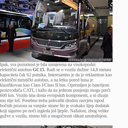
Ipak, sva pozornost je bila usmjerena na visokopodni
električni autobus
GC15
. Radi se o vozilu dužine 14,8 metara
kapaciteta čak 62 putnika. Interesantno je da je reklamiran kao
električni turistički autobus, a na letku pored busa je
klasifikovan kao Class I/Class II bus. Opremljen je baterijom
proizvođača CATL i kažu da na jednom punjenju mogu preći
600 km. Vozilo ima dosta evropskih komponenti, a ni dizajn
mu nije loš. Posebno treba pohvaliti diodnu rasvjetu ispod
bočnih prozora sa vanjske strane što je svakako lijep dodatak
koji sigurno po noći izgleda još ljepše. Nažalost, zbog velike
gužve u vozilu, nismo bili u mogućnosti slikati unutrašnjost.