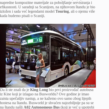
napredne kompozitne materijale za poboljšanje servisiranja i
efikasnosti. U saradnji sa Scanijom, na njihovom štandu je bio
izložen i sada već legendarni model
Touring
, ali o njemu više
kada budemo pisali o Scaniji.
Da li ste znali da je
King Long
bio prvi proizvođač autobusa
iz Kine koji je izlagao na Busworldu? Ove godine je imao
zaista upečatljiv nastup, a ne kažemo ovo samo zbog lijepih
hostesa na štandu. Busworld je shvaćen najozbiljnije pa su se
na štandu našli
A02 Autonomous Bus
(koji je već u upotrebi