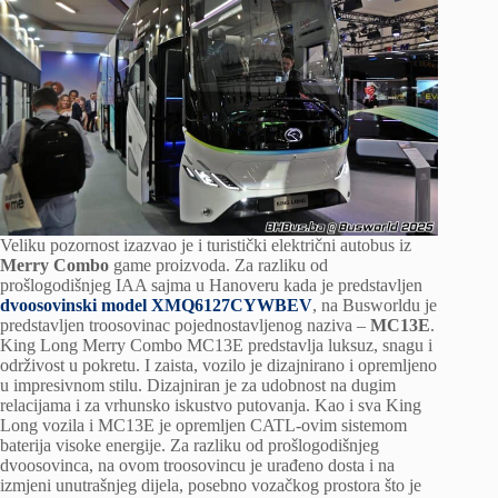
Veliku pozornost izazvao je i turistički električni autobus iz
Merry Combo
game proizvoda. Za razliku od
prošlogodišnjeg IAA sajma u Hanoveru kada je predstavljen
dvoosovinski model XMQ6127CYWBEV
, na Busworldu je
predstavljen troosovinac pojednostavljenog naziva –
MC13E
.
King Long Merry Combo MC13E predstavlja luksuz, snagu i
održivost u pokretu. I zaista, vozilo je dizajnirano i opremljeno
u impresivnom stilu. Dizajniran je za udobnost na dugim
relacijama i za vrhunsko iskustvo putovanja. Kao i sva King
Long vozila i MC13E je opremljen CATL-ovim sistemom
baterija visoke energije. Za razliku od prošlogodišnjeg
dvoosovinca, na ovom troosovincu je urađeno dosta i na
izmjeni unutrašnjeg dijela, posebno vozačkog prostora što je