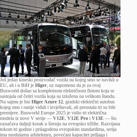
Još jedan kineski proizvođač vozila na kojeg smo se navikli u
EU, ali i u BiH je
Higer
, uz napomenu da je za ovaj
Busworld došao sa kompletnom električnom flotom koja se
sastojala od četiri vozila koja su izložena na velikom štandu.
Na sajmu je bio
Higer Azure 12
, gradski električni autobus
kojeg smo i ranije viđali i izvještavali, ali preostala tri su bile
premijere. Busworld Europe 2025 je vidio tri električna
modela iz nove V serije —
V12E
,
V12E Pro
i
V13E
— što
označava daljnji korak u širenju na evropsko tržište. Razvijana
tokom tri godine i prilagođena evropskim standardima, serija
ima modularnu arhitekturu, povećani kapacitet prtljaga i