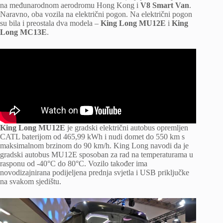
na međunarodnom aerodromu Hong Kong i
V8 Smart Van
.
Naravno, oba vozila na električni pogon. Na električni pogon
su bila i preostala dva modela –
King Long MU12E
i
King
Long MC13E
.
King Long MU12E
je gradski električni autobus opremljen
CATL baterijom od 465,99 kWh i nudi domet do 550 km s
maksimalnom brzinom do 90 km/h. King Long navodi da je
gradski autobus MU12E sposoban za rad na temperaturama u
rasponu od -40°C do 80°C. Vozilo također ima
novodizajnirana podijeljena prednja svjetla i USB priključke
na svakom sjedištu.