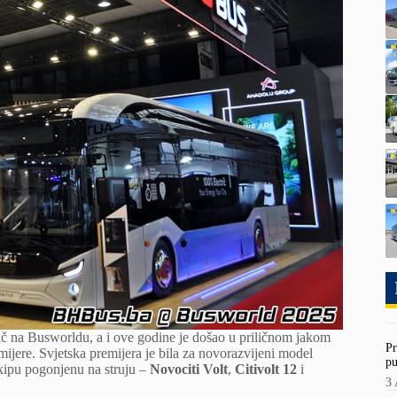
ač na Busworldu, a i ove godine je došao u priličnom jakom
Pr
emijere. Svjetska premijera je bila za novorazvijeni model
pu
kipu pogonjenu na struju –
Novociti Volt
,
Citivolt 12
i
3 