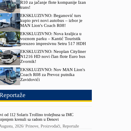
R10 za jačanje flote kompanije Izan
trans!
EKSKLUZIVNO: Beganović turs
kupio prvi novi autobus – izbor je
MAN Lion's Coach R08!
EKSKLUZIVNO: Nova kraljica u
voznom parku – Kantić Touristik
preuzeo impresivnu Setru 517 HDH
EKSKLUZIVNO: Neoplan Cityliner
N1216 HD novi član flote Euro bus
Zvornik!
EKSKLUZIVNO: Nov MAN Lion's
Coach R08 za Prevoz putnika
Zavidovići
Reportaže
vi od 112 Solaris Trollino trolejbusa sa IMC
njenjem krenuli sa radom u Đenovi
Augusta, 2026
/
Prinove
,
Proizvođači
,
Reportaže