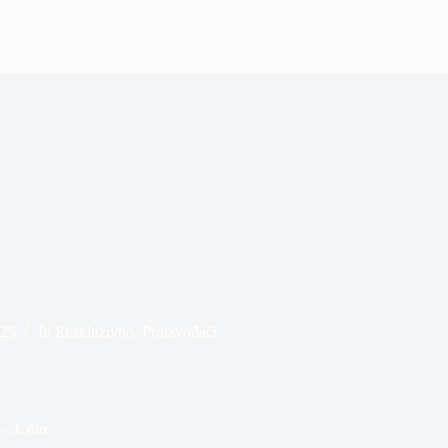
025
In
Ekskluzivno
,
Proizvođači
 3. dio