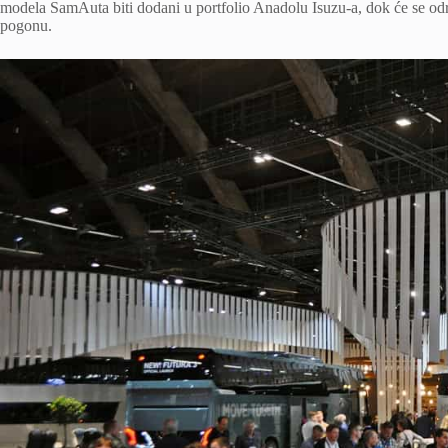
modela SamAuta biti dodani u portfolio Anadolu Isuzu-a, dok će se o
pogonu.