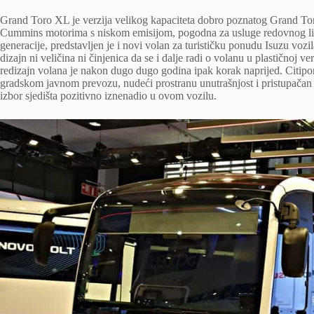
Grand Toro XL je verzija velikog kapaciteta dobro poznatog Grand Tora
Cummins motorima s niskom emisijom, pogodna za usluge redovnog linij
generacije, predstavljen je i novi volan za turističku ponudu Isuzu vozi
dizajn ni veličina ni činjenica da se i dalje radi o volanu u plastičnoj 
redizajn volana je nakon dugo dugo godina ipak korak naprijed. Citip
gradskom javnom prevozu, nudeći prostranu unutrašnjost i pristupačan d
izbor sjedišta pozitivno iznenadio u ovom vozilu.