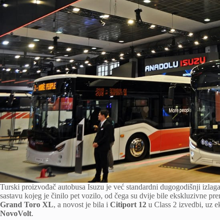
Turski proizvođač autobusa Isuzu je već standardni dugogodišnji izlag
sastavu kojeg je činilo pet vozilo, od čega su dvije bile ekskluzivne pr
Grand Toro XL
, a novost je bila i
Citiport 12
u Class 2 izvedbi, uz e
NovoVolt
.