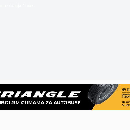
jeme čitanja
4 mins