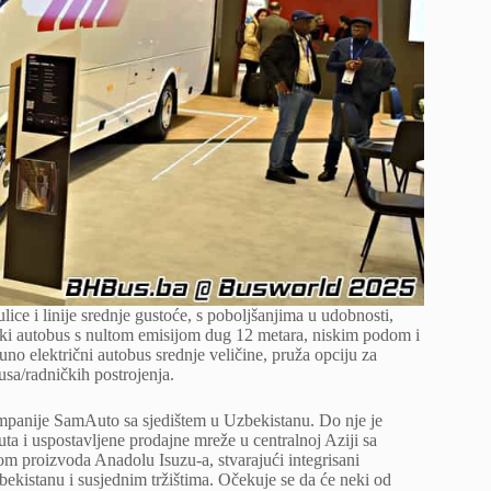
ice i linije srednje gustoće, s poboljšanjima u udobnosti,
dski autobus s nultom emisijom dug 12 metara, niskim podom i
no električni autobus srednje veličine, pruža opciju za
sa/radničkih postrojenja.
ompanije SamAuto sa sjedištem u Uzbekistanu. Do nje je
a i uspostavljene prodajne mreže u centralnoj Aziji sa
nom proizvoda Anadolu Isuzu-a, stvarajući integrisani
bekistanu i susjednim tržištima. Očekuje se da će neki od