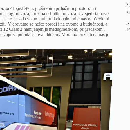
Šk
, sa 41 sjedištem, proširenim prtljažnim prostorom i
2
skog prevoza, turizma i shuttle prevoza. Uz sjedišta nove
la. Iako je sada volan multifunkcionalni, nije naš oduševio ni
Iv
verziji. Vjerovatno se nešto poradi i na ovome u budućnosti, a
ort 12 Class 2 namijenjen je međugradskom, prigradskom i
1
izajn za putnike s invaliditetom. Moramo priznati da nas je