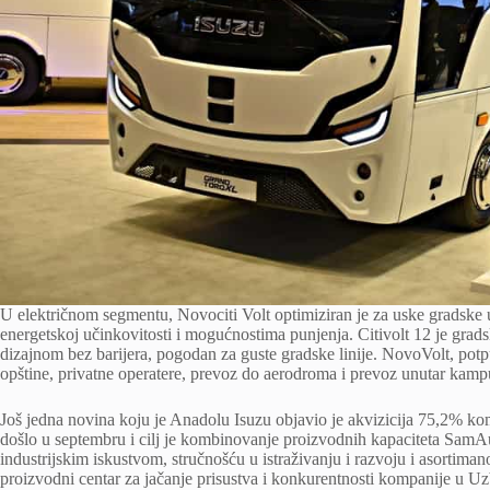
U električnom segmentu, Novociti Volt optimiziran je za uske gradske ul
energetskoj učinkovitosti i mogućnostima punjenja. Citivolt 12 je gra
dizajnom bez barijera, pogodan za guste gradske linije. NovoVolt, potpu
opštine, privatne operatere, prevoz do aerodroma i prevoz unutar kampu
Još jedna novina koju je Anadolu Isuzu objavio je akvizicija 75,2% k
došlo u septembru i cilj je kombinovanje proizvodnih kapaciteta SamAut
industrijskim iskustvom, stručnošću u istraživanju i razvoju i asortima
proizvodni centar za jačanje prisustva i konkurentnosti kompanije u Uz