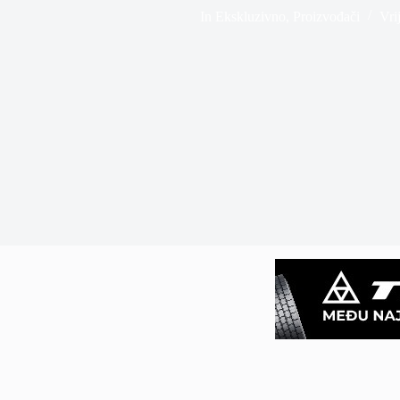
In
Ekskluzivno
,
Proizvođači
Vri