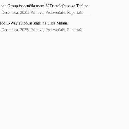
oda Group isporučila osam 32Tr trolejbusa za Teplice
5 Decembra, 2025
/
Prinove
,
Proizvođači
,
Reportaže
eco E-Way autobusi stigli na ulice Milana
6 Decembra, 2025
/
Prinove
,
Proizvođači
,
Reportaže