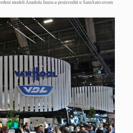
dređeni modeli Anadolu Isuzu-a proizvoditi u SamAuto-ovom