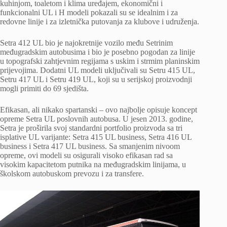
kuhinjom, toaletom i klima uređajem, ekonomični i
funkcionalni UL i H modeli pokazali su se idealnim i za
redovne linije i za izletnička putovanja za klubove i udruženja.
Setra 412 UL bio je najokretnije vozilo među Setrinim
međugradskim autobusima i bio je posebno pogodan za linije
u topografski zahtjevnim regijama s uskim i strmim planinskim
prijevojima. Dodatni UL modeli uključivali su Setru 415 UL,
Setru 417 UL i Setru 419 UL, koji su u serijskoj proizvodnji
mogli primiti do 69 sjedišta.
Efikasan, ali nikako spartanski – ovo najbolje opisuje koncept
opreme Setra UL poslovnih autobusa. U jesen 2013. godine,
Setra je proširila svoj standardni portfolio proizvoda sa tri
isplative UL varijante: Setra 415 UL business, Setra 416 UL
business i Setra 417 UL business. Sa smanjenim nivoom
opreme, ovi modeli su osigurali visoko efikasan rad sa
visokim kapacitetom putnika na međugradskim linijama, u
školskom autobuskom prevozu i za transfere.