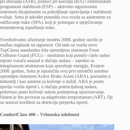
pri ubrzanju (ASR), pomoći pri kočenju (BA) i elektronskim
programom stabilnosti (ESP) – aktivnim sigurnosnim
sistemom dizajniranim za poboljšanje upravljanja i stabilnosti
vožnje. Setra je također ponudila ova vozila sa asistentom za
održavanje trake (SPA), koji je pomogao u sprječavanju
nenamjernog napuštanja trake.
Sveobuhvatno ažuriranje modela 2008. godine stavilo je
snažan naglasak na sigurnost. Od tada su vozila nove
TopClassa standardno bila opremljena sistemom Front
Collision Guard (FCG) – modulom koji pomiče cijelo radno
mjesto vozača unazad u slučaju sudara – zajedno sa
integrisanom strukturom koja apsorbuje energiju. Krajem
2008. godine, Setra je isporučila svoj prvi turistički autobus
opremljen sistemom Active Brake Assist (ABA), poznatim u
industriji i kao asistent za kočenje u nuždi. ABA je pratio
sporija vozila ispred i, u slučaju potencijalnog sudara,
pokrenuo puno kočenje nakon postepenog upozoravanja.
Sistem je bio povezan sa adaptivnim tempomatom (ART), čiji
su senzori korišteni za detekciju prepreka ispred.
ComfortClass 400 – Vrhunska udobnost