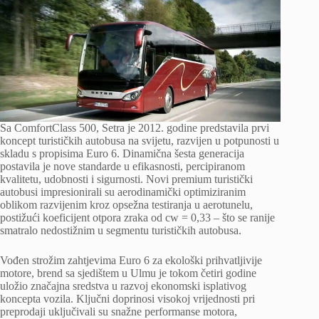
Sa ComfortClass 500, Setra je 2012. godine predstavila prvi
koncept turističkih autobusa na svijetu, razvijen u potpunosti u
skladu s propisima Euro 6. Dinamična šesta generacija
postavila je nove standarde u efikasnosti, percipiranom
kvalitetu, udobnosti i sigurnosti. Novi premium turistički
autobusi impresionirali su aerodinamički optimiziranim
oblikom razvijenim kroz opsežna testiranja u aerotunelu,
postižući koeficijent otpora zraka od cw = 0,33 – što se ranije
smatralo nedostižnim u segmentu turističkih autobusa.
Vođen strožim zahtjevima Euro 6 za ekološki prihvatljivije
motore, brend sa sjedištem u Ulmu je tokom četiri godine
uložio značajna sredstva u razvoj ekonomski isplativog
koncepta vozila. Ključni doprinosi visokoj vrijednosti pri
preprodaji uključivali su snažne performanse motora,