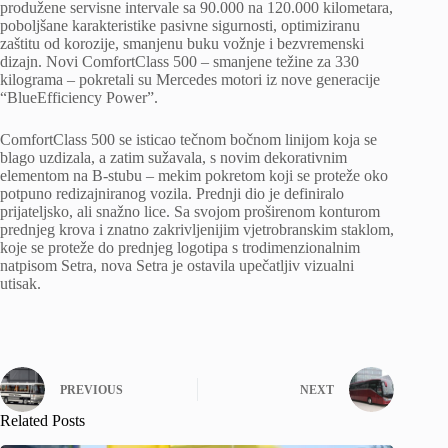
produžene servisne intervale sa 90.000 na 120.000 kilometara,
poboljšane karakteristike pasivne sigurnosti, optimiziranu
zaštitu od korozije, smanjenu buku vožnje i bezvremenski
dizajn. Novi ComfortClass 500 – smanjene težine za 330
kilograma – pokretali su Mercedes motori iz nove generacije
“BlueEfficiency Power”.
ComfortClass 500 se isticao tečnom bočnom linijom koja se
blago uzdizala, a zatim sužavala, s novim dekorativnim
elementom na B-stubu – mekim pokretom koji se proteže oko
potpuno redizajniranog vozila. Prednji dio je definiralo
prijateljsko, ali snažno lice. Sa svojom proširenom konturom
prednjeg krova i znatno zakrivljenijim vjetrobranskim staklom,
koje se proteže do prednjeg logotipa s trodimenzionalnim
natpisom Setra, nova Setra je ostavila upečatljiv vizualni
utisak.
PREVIOUS
NEXT
Related Posts