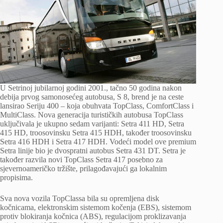
U Setrinoj jubilarnoj godini 2001., tačno 50 godina nakon
debija prvog samonosećeg autobusa, S 8, brend je na ceste
lansirao Seriju 400 – koja obuhvata TopClass, ComfortClass i
MultiClass. Nova generacija turističkih autobusa TopClass
uključivala je ukupno sedam varijanti: Setra 411 HD, Setra
415 HD, troosovinsku Setra 415 HDH, također troosovinsku
Setra 416 HDH i Setra 417 HDH. Vodeći model ove premium
Setra linije bio je dvospratni autobus Setra 431 DT. Setra je
također razvila novi TopClass Setra 417 posebno za
sjevernoameričko tržište, prilagođavajući ga lokalnim
propisima.
Sva nova vozila TopClassa bila su opremljena disk
kočnicama, elektronskim sistemom kočenja (EBS), sistemom
protiv blokiranja kočnica (ABS), regulacijom proklizavanja