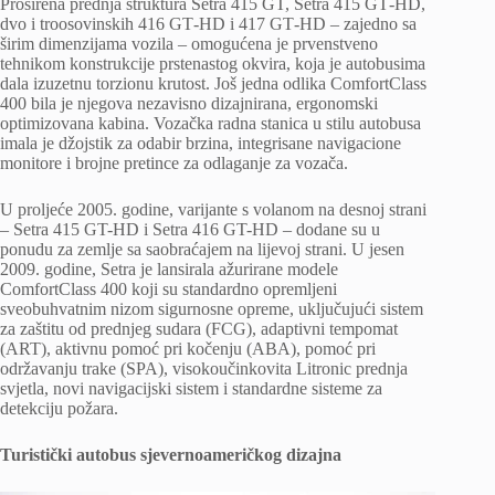
Proširena prednja struktura Setra 415 GT, Setra 415 GT‑HD,
dvo i troosovinskih 416 GT‑HD i 417 GT‑HD – zajedno sa
širim dimenzijama vozila – omogućena je prvenstveno
tehnikom konstrukcije prstenastog okvira, koja je autobusima
dala izuzetnu torzionu krutost. Još jedna odlika ComfortClass
400 bila je njegova nezavisno dizajnirana, ergonomski
optimizovana kabina. Vozačka radna stanica u stilu autobusa
imala je džojstik za odabir brzina, integrisane navigacione
monitore i brojne pretince za odlaganje za vozača.
U proljeće 2005. godine, varijante s volanom na desnoj strani
– Setra 415 GT-HD i Setra 416 GT-HD – dodane su u
ponudu za zemlje sa saobraćajem na lijevoj strani. U jesen
2009. godine, Setra je lansirala ažurirane modele
ComfortClass 400 koji su standardno opremljeni
sveobuhvatnim nizom sigurnosne opreme, uključujući sistem
za zaštitu od prednjeg sudara (FCG), adaptivni tempomat
(ART), aktivnu pomoć pri kočenju (ABA), pomoć pri
održavanju trake (SPA), visokoučinkovita Litronic prednja
svjetla, novi navigacijski sistem i standardne sisteme za
detekciju požara.
Turistički autobus sjevernoameričkog dizajna