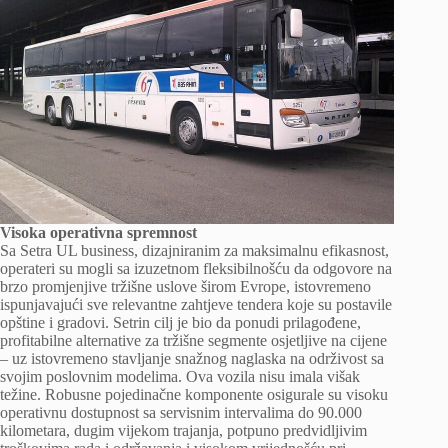
Visoka operativna spremnost
Sa Setra UL business, dizajniranim za maksimalnu efikasnost,
operateri su mogli sa izuzetnom fleksibilnošću da odgovore na
brzo promjenjive tržišne uslove širom Evrope, istovremeno
ispunjavajući sve relevantne zahtjeve tendera koje su postavile
opštine i gradovi. Setrin cilj je bio da ponudi prilagođene,
profitabilne alternative za tržišne segmente osjetljive na cijene
– uz istovremeno stavljanje snažnog naglaska na održivost sa
svojim poslovnim modelima. Ova vozila nisu imala višak
težine. Robusne pojedinačne komponente osigurale su visoku
operativnu dostupnost sa servisnim intervalima do 90.000
kilometara, dugim vijekom trajanja, potpuno predvidljivim