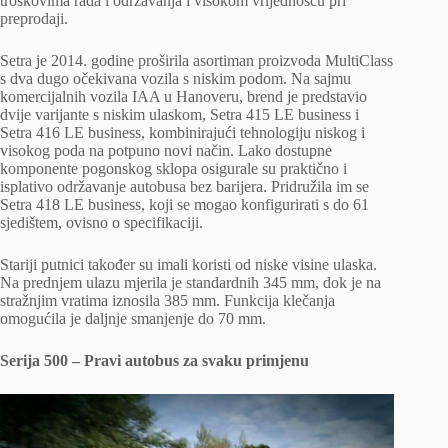
troškovima rada i održavanja i visokom vrijednošću pri
preprodaji.
Setra je 2014. godine proširila asortiman proizvoda MultiClass
s dva dugo očekivana vozila s niskim podom. Na sajmu
komercijalnih vozila IAA u Hanoveru, brend je predstavio
dvije varijante s niskim ulaskom, Setra 415 LE business i
Setra 416 LE business, kombinirajući tehnologiju niskog i
visokog poda na potpuno novi način. Lako dostupne
komponente pogonskog sklopa osigurale su praktično i
isplativo održavanje autobusa bez barijera. Pridružila im se
Setra 418 LE business, koji se mogao konfigurirati s do 61
sjedištem, ovisno o specifikaciji.
Stariji putnici također su imali koristi od niske visine ulaska.
Na prednjem ulazu mjerila je standardnih 345 mm, dok je na
stražnjim vratima iznosila 385 mm. Funkcija klečanja
omogućila je daljnje smanjenje do 70 mm.
Serija 500 – Pravi autobus za svaku primjenu