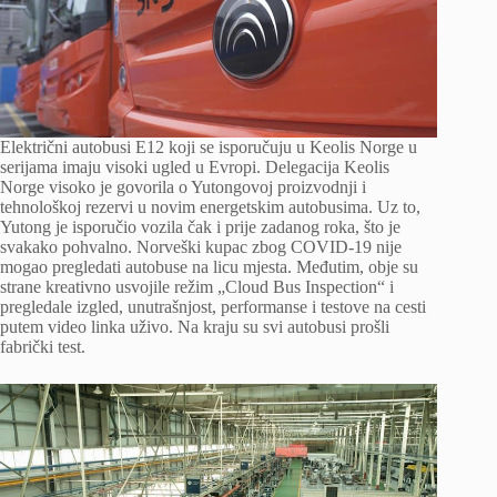
Električni autobusi E12 koji se isporučuju u Keolis Norge u
serijama imaju visoki ugled u Evropi. Delegacija Keolis
Norge visoko je govorila o Yutongovoj proizvodnji i
tehnološkoj rezervi u novim energetskim autobusima. Uz to,
Yutong je isporučio vozila čak i prije zadanog roka, što je
svakako pohvalno. Norveški kupac zbog COVID-19 nije
mogao pregledati autobuse na licu mjesta. Međutim, obje su
strane kreativno usvojile režim „Cloud Bus Inspection“ i
pregledale izgled, unutrašnjost, performanse i testove na cesti
putem video linka uživo. Na kraju su svi autobusi prošli
fabrički test.