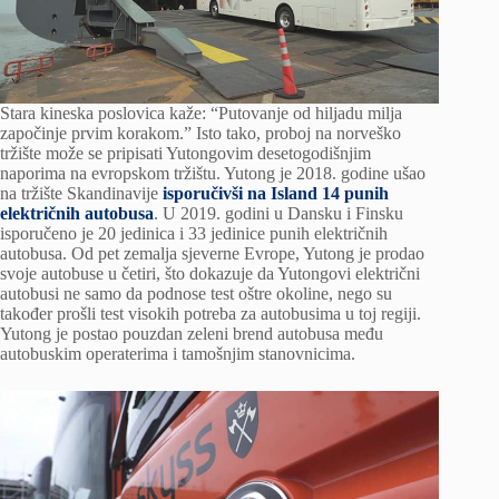
Stara kineska poslovica kaže: “Putovanje od hiljadu milja
započinje prvim korakom.” Isto tako, proboj na norveško
tržište može se pripisati Yutongovim desetogodišnjim
naporima na evropskom tržištu. Yutong je 2018. godine ušao
na tržište Skandinavije
isporučivši na Island 14 punih
električnih autobusa
. U 2019. godini u Dansku i Finsku
isporučeno je 20 jedinica i 33 jedinice punih električnih
autobusa. Od pet zemalja sjeverne Evrope, Yutong je prodao
svoje autobuse u četiri, što dokazuje da Yutongovi električni
autobusi ne samo da podnose test oštre okoline, nego su
također prošli test visokih potreba za autobusima u toj regiji.
Yutong je postao pouzdan zeleni brend autobusa među
autobuskim operaterima i tamošnjim stanovnicima.