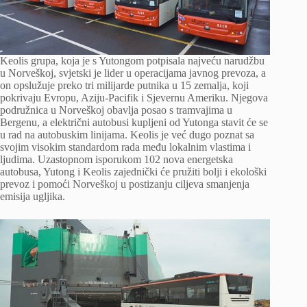
Keolis grupa, koja je s Yutongom potpisala najveću narudžbu
u Norveškoj, svjetski je lider u operacijama javnog prevoza, a
on opslužuje preko tri milijarde putnika u 15 zemalja, koji
pokrivaju Evropu, Aziju-Pacifik i Sjevernu Ameriku. Njegova
podružnica u Norveškoj obavlja posao s tramvajima u
Bergenu, a električni autobusi kupljeni od Yutonga stavit će se
u rad na autobuskim linijama. Keolis je već dugo poznat sa
svojim visokim standardom rada među lokalnim vlastima i
ljudima. Uzastopnom isporukom 102 nova energetska
autobusa, Yutong i Keolis zajednički će pružiti bolji i ekološki
prevoz i pomoći Norveškoj u postizanju ciljeva smanjenja
emisija ugljika.