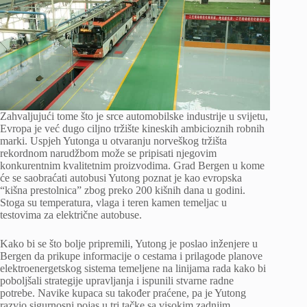
Zahvaljujući tome što je srce automobilske industrije u svijetu,
Evropa je već dugo ciljno tržište kineskih ambicioznih robnih
marki. Uspjeh Yutonga u otvaranju norveškog tržišta
rekordnom narudžbom može se pripisati njegovim
konkurentnim kvalitetnim proizvodima. Grad Bergen u kome
će se saobraćati autobusi Yutong poznat je kao evropska
“kišna prestolnica” zbog preko 200 kišnih dana u godini.
Stoga su temperatura, vlaga i teren kamen temeljac u
testovima za električne autobuse.
Kako bi se što bolje pripremili, Yutong je poslao inženjere u
Bergen da prikupe informacije o cestama i prilagode planove
elektroenergetskog sistema temeljene na linijama rada kako bi
poboljšali strategije upravljanja i ispunili stvarne radne
potrebe. Navike kupaca su također praćene, pa je Yutong
razvio sigurnosni pojas u tri tačke sa visokim zadnjim