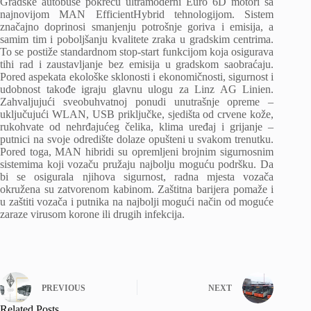
Gradske autobuse pokreću ultramoderni Euro 6D motori sa
najnovijom MAN EfficientHybrid tehnologijom. Sistem
značajno doprinosi smanjenju potrošnje goriva i emisija, a
samim tim i poboljšanju kvalitete zraka u gradskim centrima.
To se postiže standardnom stop-start funkcijom koja osigurava
tihi rad i zaustavljanje bez emisija u gradskom saobraćaju.
Pored aspekata ekološke sklonosti i ekonomičnosti, sigurnost i
udobnost takođe igraju glavnu ulogu za Linz AG Linien.
Zahvaljujući sveobuhvatnoj ponudi unutrašnje opreme –
uključujući WLAN, USB priključke, sjedišta od crvene kože,
rukohvate od nehrđajućeg čelika, klima uređaj i grijanje –
putnici na svoje odredište dolaze opušteni u svakom trenutku.
Pored toga, MAN hibridi su opremljeni brojnim sigurnosnim
sistemima koji vozaču pružaju najbolju moguću podršku. Da
bi se osigurala njihova sigurnost, radna mjesta vozača
okružena su zatvorenom kabinom. Zaštitna barijera pomaže i
u zaštiti vozača i putnika na najbolji mogući način od moguće
zaraze virusom korone ili drugih infekcija.
PREVIOUS
NEXT
Related Posts