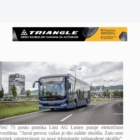
Već 75 posto putnika Linz AG Linien putuje električnim
vozilima. “Javni prevoz važan je dio zaštite okoliša. Zato smo
uvijek zainteresirani za nove tehnologije prilagođene okolišu”,