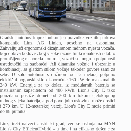
Gradski autobus impresionirao je upravnike voznih parkova
kompanije Linz AG Linien, posebno na usponima.
Zahvaljujući ergonomski dizajniranom radnom mjestu vozača,
koji dobiva bodove zbog visoke razine funkcionalnosti i dobro
promišljenog rasporeda kontrola, vozači se mogu u potpunosti
usredotočiti na saobraćaj. Ali dinamika vožnje i ubrzanje u
kombinaciji sa glatkim stilom vožnje također govore sami za
sebe. U solo autobusu s dužinom od 12 metara, potpuno
električni pogonski sklop isporučuje 160 kW do maksimalnih
240 kW. Energija za to dolazi iz modularnih baterija sa
instaliranim kapacitetom od 480 kWh. Lion's City E tako
pouzdano postiže domet od 200 km tokom cjelokupnog
radnog vijeka baterija, a pod povoljnim uslovima može dostići
i 270 km. U 12-metarskoj verziji Lion's City E može primiti
do 88 putnika.
Linz, treći najveći austrijski grad, već se oslanja na MAN
Lion's City EfficientHybrid – a time i na efikasno rješenje za