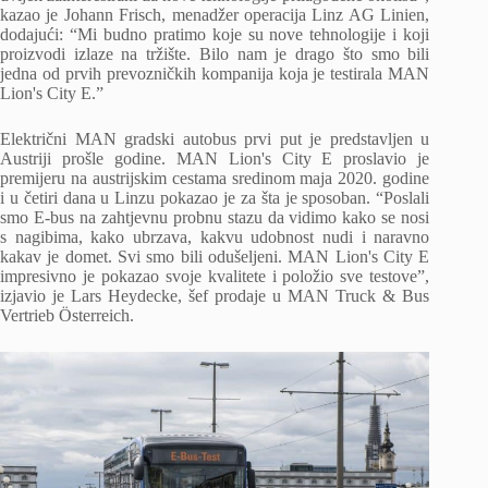
kazao je Johann Frisch, menadžer operacija Linz AG Linien,
dodajući: “Mi budno pratimo koje su nove tehnologije i koji
proizvodi izlaze na tržište. Bilo nam je drago što smo bili
jedna od prvih prevozničkih kompanija koja je testirala MAN
Lion's City E.”
Električni MAN gradski autobus prvi put je predstavljen u
Austriji prošle godine. MAN Lion's City E proslavio je
premijeru na austrijskim cestama sredinom maja 2020. godine
i u četiri dana u Linzu pokazao je za šta je sposoban. “Poslali
smo E-bus na zahtjevnu probnu stazu da vidimo kako se nosi
s nagibima, kako ubrzava, kakvu udobnost nudi i naravno
kakav je domet. Svi smo bili odušeljeni. MAN Lion's City E
impresivno je pokazao svoje kvalitete i položio sve testove”,
izjavio je Lars Heydecke, šef prodaje u MAN Truck & Bus
Vertrieb Österreich.