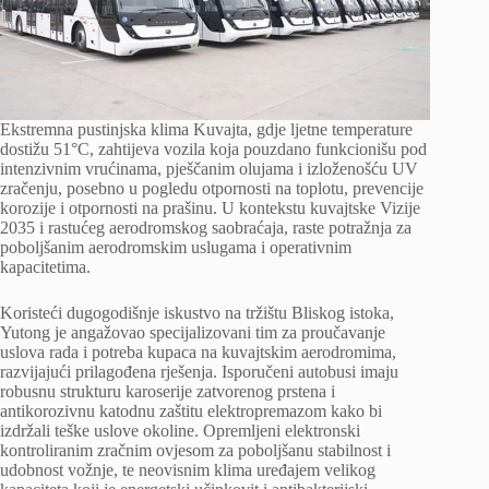
Ekstremna pustinjska klima Kuvajta, gdje ljetne temperature
dostižu 51°C, zahtijeva vozila koja pouzdano funkcionišu pod
intenzivnim vrućinama, pješčanim olujama i izloženošću UV
zračenju, posebno u pogledu otpornosti na toplotu, prevencije
korozije i otpornosti na prašinu. U kontekstu kuvajtske Vizije
2035 i rastućeg aerodromskog saobraćaja, raste potražnja za
poboljšanim aerodromskim uslugama i operativnim
kapacitetima.
Koristeći dugogodišnje iskustvo na tržištu Bliskog istoka,
Yutong je angažovao specijalizovani tim za proučavanje
uslova rada i potreba kupaca na kuvajtskim aerodromima,
razvijajući prilagođena rješenja. Isporučeni autobusi imaju
robusnu strukturu karoserije zatvorenog prstena i
antikorozivnu katodnu zaštitu elektropremazom kako bi
izdržali teške uslove okoline. Opremljeni elektronski
kontroliranim zračnim ovjesom za poboljšanu stabilnost i
udobnost vožnje, te neovisnim klima uređajem velikog