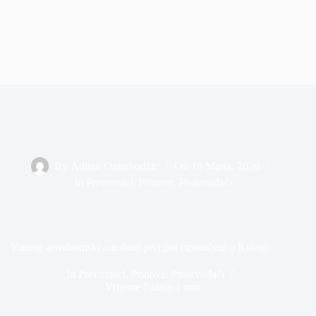
By
Adnan Omerhodzic
On
16 Marta, 2026
In
Prevoznici
,
Prinove
,
Proizvođači
Yutong aerodromski autobusi prvi put isporučeni u Kuvajt
In
Prevoznici
,
Prinove
,
Proizvođači
Vrijeme čitanja
1 min