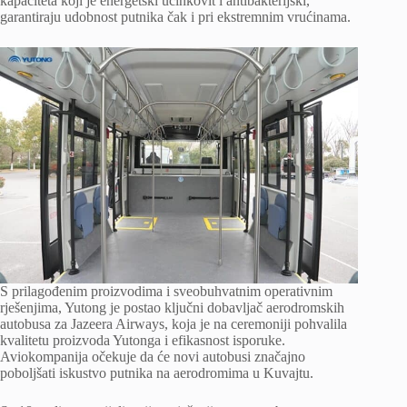
kapaciteta koji je energetski učinkovit i antibakterijski,
garantiraju udobnost putnika čak i pri ekstremnim vrućinama.
S prilagođenim proizvodima i sveobuhvatnim operativnim
rješenjima, Yutong je postao ključni dobavljač aerodromskih
autobusa za Jazeera Airways, koja je na ceremoniji pohvalila
kvalitetu proizvoda Yutonga i efikasnost isporuke.
Aviokompanija očekuje da će novi autobusi značajno
poboljšati iskustvo putnika na aerodromima u Kuvajtu.