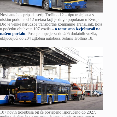
Novi autobus pripada seriji Trollino 12 – tipu trolejbusa s
niskim podom od 12 metara koji je dugo popularan u Evropi.
Dio je velike narudžbe transportne kompanije TransLink, koja
u početku obuhvata 107 vozila –
o tome smo izvještavali na
našem portalu
. Postoje i opcije za do 405 dodatnih vozila,
uključujući do 204 zglobna autobusa Solaris Trollino 18.
107 novih trolejbusa bit će postepeno isporučeno do 2027.
godine, djelimično zamjenjujući vozila koja su trenutno u