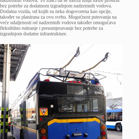
nadzemnih vodova. To znači da se mreža linija može proširiti
bez potrebe za dodatnom izgradnjom nadzemnih vodova.
Dodatna vozila, od kojih su neka dogovorena kao opcije,
također su planirana za ovu svrhu. Mogućnost putovanja na
veće udaljenosti od nadzemnih vodova također omogućava
fleksibilno rutiranje i preusmjeravanje bez potrebe za
izgradnjom dodatne infrastrukture.