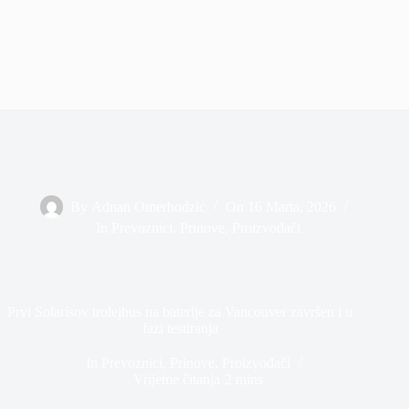
By
Adnan Omerhodzic
On
16 Marta, 2026
In
Prevoznici
,
Prinove
,
Proizvođači
Prvi Solarisov trolejbus na baterije za Vancouver završen i u
fazi testiranja
In
Prevoznici
,
Prinove
,
Proizvođači
Vrijeme čitanja
2 mins