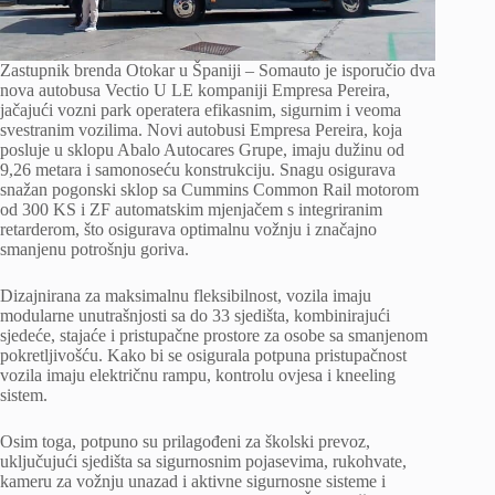
Zastupnik brenda Otokar u Španiji – Somauto je isporučio dva
nova autobusa Vectio U LE kompaniji Empresa Pereira,
jačajući vozni park operatera efikasnim, sigurnim i veoma
svestranim vozilima. Novi autobusi Empresa Pereira, koja
posluje u sklopu Abalo Autocares Grupe, imaju dužinu od
9,26 metara i samonoseću konstrukciju. Snagu osigurava
snažan pogonski sklop sa Cummins Common Rail motorom
od 300 KS i ZF automatskim mjenjačem s integriranim
retarderom, što osigurava optimalnu vožnju i značajno
smanjenu potrošnju goriva.
Dizajnirana za maksimalnu fleksibilnost, vozila imaju
modularne unutrašnjosti sa do 33 sjedišta, kombinirajući
sjedeće, stajaće i pristupačne prostore za osobe sa smanjenom
pokretljivošću. Kako bi se osigurala potpuna pristupačnost
vozila imaju električnu rampu, kontrolu ovjesa i kneeling
sistem.
Osim toga, potpuno su prilagođeni za školski prevoz,
uključujući sjedišta sa sigurnosnim pojasevima, rukohvate,
kameru za vožnju unazad i aktivne sigurnosne sisteme i