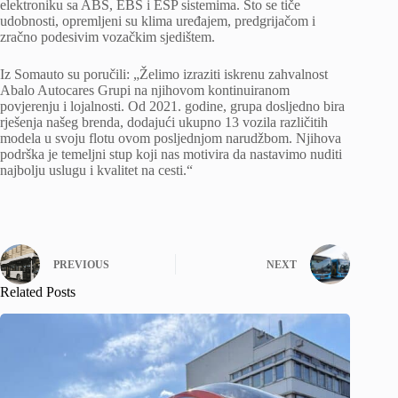
elektroniku sa ABS, EBS i ESP sistemima. Što se tiče
udobnosti, opremljeni su klima uređajem, predgrijačom i
zračno podesivim vozačkim sjedištem.
Iz Somauto su poručili: „Želimo izraziti iskrenu zahvalnost
Abalo Autocares Grupi na njihovom kontinuiranom
povjerenju i lojalnosti. Od 2021. godine, grupa dosljedno bira
rješenja našeg brenda, dodajući ukupno 13 vozila različitih
modela u svoju flotu ovom posljednjom narudžbom. Njihova
podrška je temeljni stup koji nas motivira da nastavimo nuditi
najbolju uslugu i kvalitet na cesti.“
PREVIOUS
NEXT
Related Posts