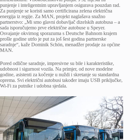
punjenje i inteligentnim upravljanjem osigurava pouzdan rad.
Za punjenje se koristi samo certificirana zelena električna
energija iz regije. Za MAN, projekt naglašava snažno
partnerstvo: „Mi smo glavni dobavljač dizelskih autobusa – a
sada isporučujemo prve električne autobuse u Speyer.
Osvajanje okvirnog sporazuma s Deutsche Bahnom krajem
prošle godine utrlo je put za još šest godina partnerske
saradnje“, kaže Dominik Schön, menadžer prodaje za općine
MAN.
Pored odlične saradnje, impresivne su bile i karakteristike,
udobnost i sigurnost vozila. Na primjer, od nove modelne
godine, asistenti za kočenje u nuždi i skretanje su standardna
oprema. Svi električni autobusi također imaju USB priključke,
Wi-Fi za putnike i udobna sjedala.