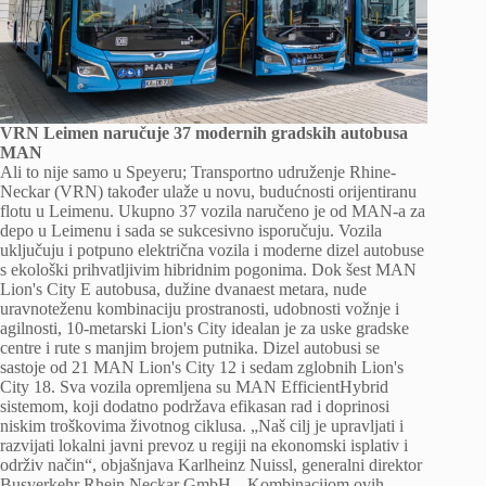
VRN Leimen naručuje 37 modernih gradskih autobusa
MAN
Ali to nije samo u Speyeru; Transportno udruženje Rhine-
Neckar (VRN) također ulaže u novu, budućnosti orijentiranu
flotu u Leimenu. Ukupno 37 vozila naručeno je od MAN-a za
depo u Leimenu i sada se sukcesivno isporučuju. Vozila
uključuju i potpuno električna vozila i moderne dizel autobuse
s ekološki prihvatljivim hibridnim pogonima. Dok šest MAN
Lion's City E autobusa, dužine dvanaest metara, nude
uravnoteženu kombinaciju prostranosti, udobnosti vožnje i
agilnosti, 10-metarski Lion's City idealan je za uske gradske
centre i rute s manjim brojem putnika. Dizel autobusi se
sastoje od 21 MAN Lion's City 12 i sedam zglobnih Lion's
City 18. Sva vozila opremljena su MAN EfficientHybrid
sistemom, koji dodatno podržava efikasan rad i doprinosi
niskim troškovima životnog ciklusa. „Naš cilj je upravljati i
razvijati lokalni javni prevoz u regiji na ekonomski isplativ i
održiv način“, objašnjava Karlheinz Nuissl, generalni direktor
Busverkehr Rhein Neckar GmbH. „Kombinacijom ovih