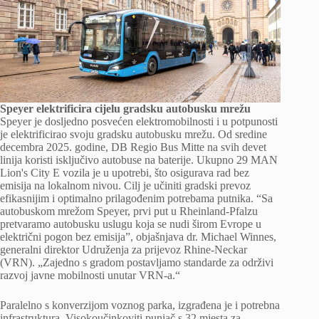
Speyer elektrificira cijelu gradsku autobusku mrežu
Speyer je dosljedno posvećen elektromobilnosti i u potpunosti
je elektrificirao svoju gradsku autobusku mrežu. Od sredine
decembra 2025. godine, DB Regio Bus Mitte na svih devet
linija koristi isključivo autobuse na baterije. Ukupno 29 MAN
Lion's City E vozila je u upotrebi, što osigurava rad bez
emisija na lokalnom nivou. Cilj je učiniti gradski prevoz
efikasnijim i optimalno prilagođenim potrebama putnika. “Sa
autobuskom mrežom Speyer, prvi put u Rheinland-Pfalzu
pretvaramo autobusku uslugu koja se nudi širom Evrope u
električni pogon bez emisija”, objašnjava dr. Michael Winnes,
generalni direktor Udruženja za prijevoz Rhine-Neckar
(VRN). „Zajedno s gradom postavljamo standarde za održivi
razvoj javne mobilnosti unutar VRN-a.“
Paralelno s konverzijom voznog parka, izgrađena je i potrebna
infrastruktura. Visokoučinkoviti punjač s 32 mjesta za