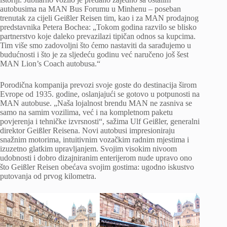
autobusima na MAN Bus Forumu u Minhenu – poseban
trenutak za cijeli Geißler Reisen tim, kao i za MAN prodajnog
predstavnika Petera Bochea: „Tokom godina razvilo se blisko
partnerstvo koje daleko prevazilazi tipičan odnos sa kupcima.
Tim više smo zadovoljni što ćemo nastaviti da sarađujemo u
budućnosti i što je za sljedeću godinu već naručeno još šest
MAN Lion’s Coach autobusa.“
Porodična kompanija prevozi svoje goste do destinacija širom
Evrope od 1935. godine, oslanjajući se gotovo u potpunosti na
MAN autobuse. „Naša lojalnost brendu MAN ne zasniva se
samo na samim vozilima, već i na kompletnom paketu
povjerenja i tehničke izvrsnosti“, sažima Ulf Geißler, generalni
direktor Geißler Reisena. Novi autobusi impresioniraju
snažnim motorima, intuitivnim vozačkim radnim mjestima i
izuzetno glatkim upravljanjem. Svojim visokim nivoom
udobnosti i dobro dizajniranim enterijerom nude upravo ono
što Geißler Reisen obećava svojim gostima: ugodno iskustvo
putovanja od prvog kilometra.