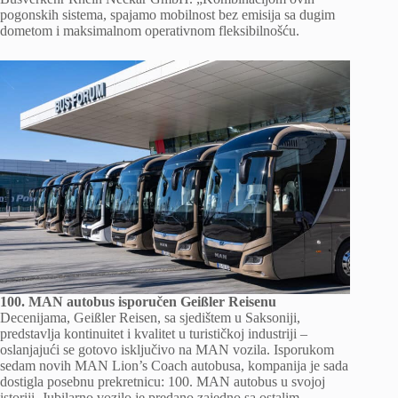
pogonskih sistema, spajamo mobilnost bez emisija sa dugim
dometom i maksimalnom operativnom fleksibilnošću.
100. MAN autobus isporučen Geißler Reisenu
Decenijama, Geißler Reisen, sa sjedištem u Saksoniji,
predstavlja kontinuitet i kvalitet u turističkoj industriji –
oslanjajući se gotovo isključivo na MAN vozila. Isporukom
sedam novih MAN Lion’s Coach autobusa, kompanija je sada
dostigla posebnu prekretnicu: 100. MAN autobus u svojoj
istoriji. Jubilarno vozilo je predano zajedno sa ostalim