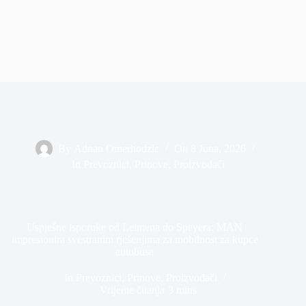
By
Adnan Omerhodzic
On
8 Juna, 2026
In
Prevoznici
,
Prinove
,
Proizvođači
Uspješne isporuke od Leimena do Speyera: MAN
impresionira svestranim rješenjima za mobilnost za kupce
autobusa
In
Prevoznici
,
Prinove
,
Proizvođači
Vrijeme čitanja
3 mins