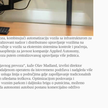
za, kombinujući automatizaciju vozila sa infrastrukturom za
lizovani nadzor i distribuirano upravljanje vozilima na
žnje u vozilu sa eksternim sistemima kontrole i praćenja,
 saopštenju za javnost kompanije Applied Autonomy,
oza putem centralizovanog upravljanja više jedinica.
javnog prevoza“, kaže Olav Madland, izvršni direktor
aljenom operateru da istovremeno podržava i nadgleda više
 usluga linija u područjima gdje zapošljavanje tradicionalnih
im uštedama troškova. Optimizacijom poslovanja i
e voznim parkom i daljinsku brigu o putnicima, možemo
č da autonomni autobusi postanu komercijalno održivo