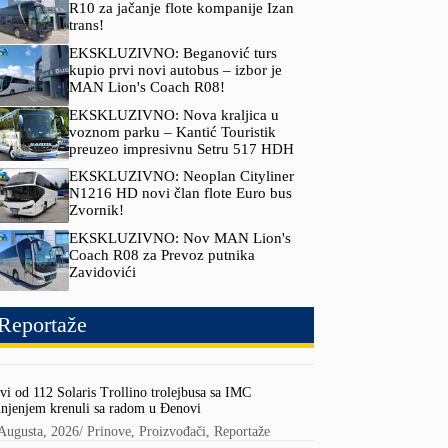
R10 za jačanje flote kompanije Izan
trans!
EKSKLUZIVNO: Beganović turs
kupio prvi novi autobus – izbor je
MAN Lion's Coach R08!
EKSKLUZIVNO: Nova kraljica u
voznom parku – Kantić Touristik
preuzeo impresivnu Setru 517 HDH
EKSKLUZIVNO: Neoplan Cityliner
N1216 HD novi član flote Euro bus
Zvornik!
EKSKLUZIVNO: Nov MAN Lion's
Coach R08 za Prevoz putnika
Zavidovići
Reportaže
vi od 112 Solaris Trollino trolejbusa sa IMC
njenjem krenuli sa radom u Đenovi
Augusta, 2026
/
Prinove
,
Proizvođači
,
Reportaže