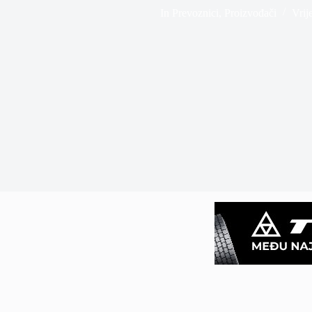
In
Prevoznici
,
Proizvođači
Vrij