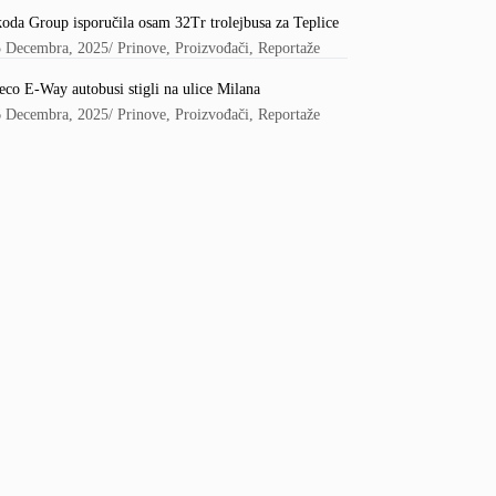
oda Group isporučila osam 32Tr trolejbusa za Teplice
5 Decembra, 2025
/
Prinove
,
Proizvođači
,
Reportaže
eco E-Way autobusi stigli na ulice Milana
6 Decembra, 2025
/
Prinove
,
Proizvođači
,
Reportaže