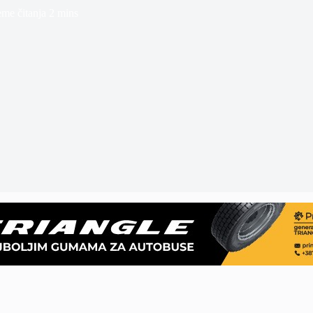
eme čitanja
2 mins