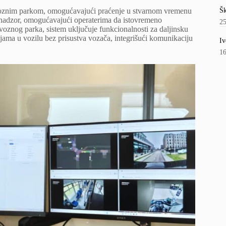
Šk
e voznim parkom, omogućavajući praćenje u stvarnom vremenu
i nadzor, omogućavajući operaterima da istovremeno
2
 voznog parka, sistem uključuje funkcionalnosti za daljinsku
jama u vozilu bez prisustva vozača, integrišući komunikaciju
Iv
1