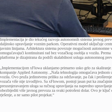
Implementacija je dio tekućeg razvoja autonomnih sistema javnog prevo
daljinsko upravljanje voznim parkom. Operativni model uključuje centra
javnim linijama. Arhitektura sistema povezuje mogućnosti autonomne vo
omogućavajući kontinuirani rad bez vozačkog osoblja u vozilu. Prema
platforma je dizajnirana da podrži skalabilnost usluga autonomnog prev
„Implementacijom xFlowa uklanjamo primarno usko grlo za skaliranje 
kompanije Applied Autonomy. „Naša tehnologija omogućava jednom ud
vozila. Ovo pruža jedinstvenu priliku za održavanje, pa čak i proširenje
vozača više nije izvodljivo. Sa xFlowom, postoji jasan put ka značajn
preusmjeravanjem uloga sa ručnog upravljanja na napredno upravljanj
obezbijediti više javnog prevoza za svaki potrošeni dolar. Ovo je klju
rješenje, a ne samo pilot projekat.“