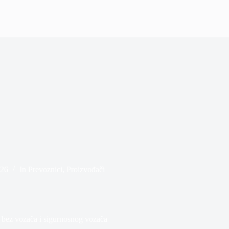
026
In
Prevoznici
,
Proizvođači
 bez vozača i sigurnosnog vozača