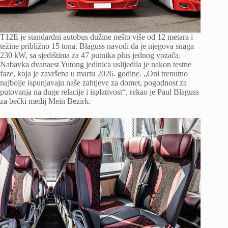
T12E je standardni autobus dužine nešto više od 12 metara i
težine približno 15 tona. Blaguss navodi da je njegova snaga
230 kW, sa sjedištima za 47 putnika plus jednog vozača.
Nabavka dvanaest Yutong jedinica uslijedila je nakon testne
faze, koja je završena u martu 2026. godine. „Oni trenutno
najbolje ispunjavaju naše zahtjeve za domet, pogodnost za
putovanja na duge relacije i isplativost“, rekao je Paul Blaguss
za bečki medij Mein Bezirk.