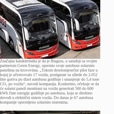
Značajna karakteristika je da je Blaguss, u saradnji sa svojim
partnerom Green Energy, opremio svoje autobuse solarnim
panelima na krovovima. „Tokom desetomjesečne pilot faze u
kojoj je učestvovalo 17 vozila, postignute su uštede do 2.052
litre goriva po dizel autobusu godišnje i smanjenje do 5,4 tone
CO₂ po vozilu“, navodi kompanija. Konkretno, očekuje se da
će solarni paneli montirani na vozilu generirati 500 do 600
kWh čiste energije godišnje po autobusu, koja se direktno
dovodi u električni sistem vozila. Do danas je 67 autobusa
kompanije opremljeno solarnim sistemima.