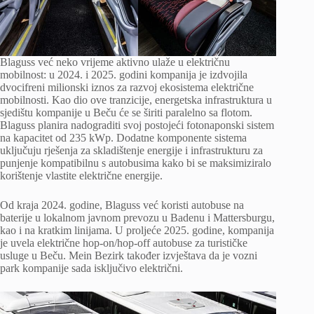
Blaguss već neko vrijeme aktivno ulaže u električnu
mobilnost: u 2024. i 2025. godini kompanija je izdvojila
dvocifreni milionski iznos za razvoj ekosistema električne
mobilnosti. Kao dio ove tranzicije, energetska infrastruktura u
sjedištu kompanije u Beču će se širiti paralelno sa flotom.
Blaguss planira nadograditi svoj postojeći fotonaponski sistem
na kapacitet od 235 kWp. Dodatne komponente sistema
uključuju rješenja za skladištenje energije i infrastrukturu za
punjenje kompatibilnu s autobusima kako bi se maksimiziralo
korištenje vlastite električne energije.
Od kraja 2024. godine, Blaguss već koristi autobuse na
baterije u lokalnom javnom prevozu u Badenu i Mattersburgu,
kao i na kratkim linijama. U proljeće 2025. godine, kompanija
je uvela električne hop-on/hop-off autobuse za turističke
usluge u Beču. Mein Bezirk također izvještava da je vozni
park kompanije sada isključivo električni.