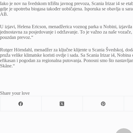
Iako je nov na švedskom tržištu javnog prevoza, Scania Irizar i4 se et
gdje je upotreba biogasa također uobičajena. Isporuka se obavlja u sa
AB.
U izjavi, Helena Ericson, menadžerica voznog parka u Nobini, izjavila j
jednostavna za posjedovanje i održavanje. To je važno za naše vozače
pouzdan prevoz.“
Rutger Hörndahl, menadžer za ključne klijente u Scania Švedskoj, doda
pruža velike klimatske koristi ovdje i sada. Sa Scania Irizar i4, Nobina
efikasan i pogodan za regionalna putovanja. Ponosni smo što nastavljam
Skåne.“
Share your love