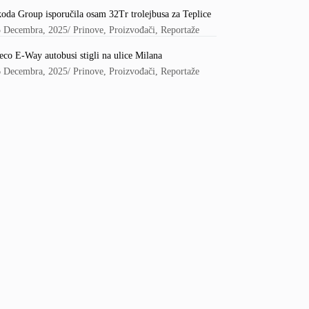
oda Group isporučila osam 32Tr trolejbusa za Teplice
5 Decembra, 2025
/
Prinove
,
Proizvođači
,
Reportaže
eco E-Way autobusi stigli na ulice Milana
6 Decembra, 2025
/
Prinove
,
Proizvođači
,
Reportaže