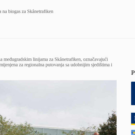
 na biogas za Skånetrafiken
 na međugradskim linijama za Skånetrafiken, označavajući
ijenjena za regionalna putovanja sa udobnijim sjedištima i
P