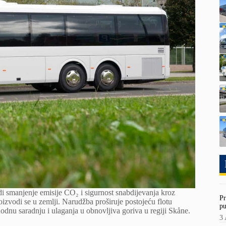
i smanjenje emisije CO₂ i sigurnost snabdijevanja kroz
Pr
zvodi se u zemlji. Narudžba proširuje postojeću flotu
pu
odnu saradnju i ulaganja u obnovljiva goriva u regiji Skåne.
3 