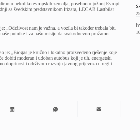
ablirao u nekoliko evropskih zemalja, posebno u južnoj Evropi
Šk
radnji sa švedskim predstavnikom Irizara, LECAB Lastbilar
2
Iv
e: „Održivost nam je važna, a vozila bi također trebala biti
1
, naše putnike i za našu misiju da svakodnevno pružamo
o je: „Biogas je kružno i lokalno proizvedeno rješenje koje
 će dobiti moderan i udoban autobus koji je tih, energetski
o doprinositi održivom razvoju javnog prijevoza u regiji