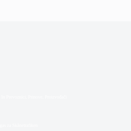
In
Prevoznici
,
Prinove
,
Proizvođači
gas za Skånetrafiken