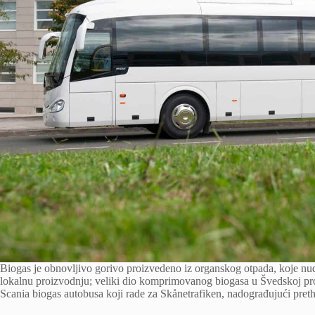
Biogas je obnovljivo gorivo proizvedeno iz organskog otpada, koje nud
lokalnu proizvodnju; veliki dio komprimovanog biogasa u Švedskoj proi
Scania biogas autobusa koji rade za Skånetrafiken, nadograđujući preth