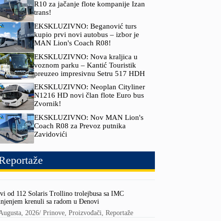
R10 za jačanje flote kompanije Izan
trans!
EKSKLUZIVNO: Beganović turs
kupio prvi novi autobus – izbor je
MAN Lion's Coach R08!
EKSKLUZIVNO: Nova kraljica u
voznom parku – Kantić Touristik
preuzeo impresivnu Setru 517 HDH
EKSKLUZIVNO: Neoplan Cityliner
N1216 HD novi član flote Euro bus
Zvornik!
EKSKLUZIVNO: Nov MAN Lion's
Coach R08 za Prevoz putnika
Zavidovići
Reportaže
vi od 112 Solaris Trollino trolejbusa sa IMC
njenjem krenuli sa radom u Đenovi
Augusta, 2026
/
Prinove
,
Proizvođači
,
Reportaže