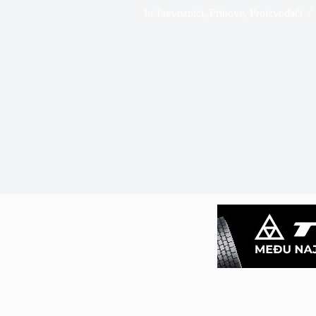
In
Prevoznici
,
Prinove
,
Proizvođači