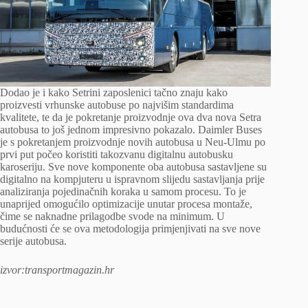
Dodao je i kako Setrini zaposlenici tačno znaju kako
proizvesti vrhunske autobuse po najvišim standardima
kvalitete, te da je pokretanje proizvodnje ova dva nova Setra
autobusa to još jednom impresivno pokazalo. Daimler Buses
je s pokretanjem proizvodnje novih autobusa u Neu-Ulmu po
prvi put počeo koristiti takozvanu digitalnu autobusku
karoseriju. Sve nove komponente oba autobusa sastavljene su
digitalno na kompjuteru u ispravnom slijedu sastavljanja prije
analiziranja pojedinačnih koraka u samom procesu. To je
unaprijed omogućilo optimizacije unutar procesa montaže,
čime se naknadne prilagodbe svode na minimum. U
budućnosti će se ova metodologija primjenjivati ​​na sve nove
serije autobusa.
izvor:transportmagazin.hr