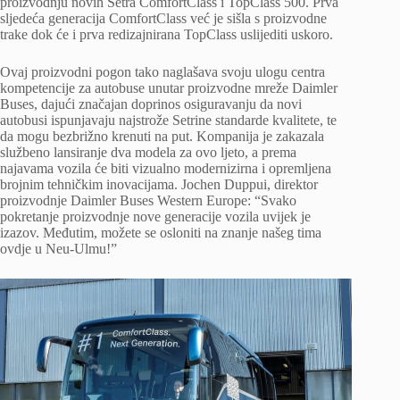
proizvodnju novih Setra ComfortClass i TopClass 500. Prva
sljedeća generacija ComfortClass već je sišla s proizvodne
trake dok će i prva redizajnirana TopClass uslijediti uskoro.
Ovaj proizvodni pogon tako naglašava svoju ulogu centra
kompetencije za autobuse unutar proizvodne mreže Daimler
Buses, dajući značajan doprinos osiguravanju da novi
autobusi ispunjavaju najstrože Setrine standarde kvalitete, te
da mogu bezbrižno krenuti na put. Kompanija je zakazala
službeno lansiranje dva modela za ovo ljeto, a prema
najavama vozila će biti vizualno modernizirna i opremljena
brojnim tehničkim inovacijama. Jochen Duppui, direktor
proizvodnje Daimler Buses Western Europe: “Svako
pokretanje proizvodnje nove generacije vozila uvijek je
izazov. Međutim, možete se osloniti na znanje našeg tima
ovdje u Neu-Ulmu!”