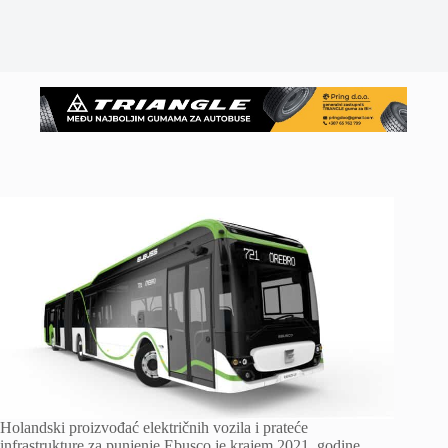
Holandski proizvođać električnih vozila i prateće
infrastrukture za punjenje Ebusco je krajem 2021. godine