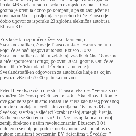
imala 346 vozila u radu u sedam evropskih zemalja. Ova
godina je krenula dobro po kompaniju pa su zabilježene i
nove narudžbe, a posljednja se posebno ističe. Ebusco je
dobio ugovor za isporuku 23 zglobna električna autobusa
Ebusco 3.0.
Vozila će biti isporučena švedskoj kompaniji
Svealandstrafiken, čime je Ebusco upisao i osmu zemlju u
kojoj će se naći njegovi autobusi. Ebusco 3.0 za
Svealandstrafiken će biti u zglobnoj izvedbi dužine 18 metara,
a biće isporučeni u drugoj polovini 2023. godine. Oni će se
koristiti u Västmanlandu i Örebro Länu, gdje je
Svealandstrafiken odgovoran za autobuske linije na kojim
prevoze više od 65.000 putnika dnevno.
Peter Bijvelds, izvršni direktor Ebusca rekao je: “Veoma smo
uzbuđeni što ćemo proširiti svoj otisak u Skandinaviji. Ranije
ove godine zaposlili smo Jonasa Helsnera kao našeg predanog
direktora prodaje u nordijskim zemljama. Ova narudžba u
Švedskoj savršen je sljedeći korak u našoj strategiji širenja.
Radujemo se što ćemo uslužiti našeg novog kupca u novoj
zemlji direktno s našim revolucionarnim Ebuscom 3.0 i
radujemo se daljnjoj podršci očekivanom rastu autobusa s
nultom emisijom i povezanim EV rješenjima u Švedskoj.”