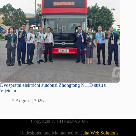
Dvospratni električni autobusi Zhongtong N11D stižu u
Vijetnam
5 Augusta, 2026
Copyright © BHBus.ba 2026
Redesigned and Maintained by
Jaha Web Solutions