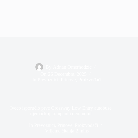
By
Adnan Omerhodzic
On
26 Decembra, 2025
In
Prevoznici
,
Prinove
,
Proizvođači
Iveco isporučio prve Crossway Low Entry autobuse
njemačkoj kompaniji deu.mobil
In
Prevoznici
,
Prinove
,
Proizvođači
Vrijeme čitanja
2 mins