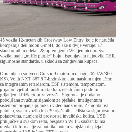
45 vozila 12-metarskih Crossway Low Entry, koje je naručila
kompanija deu.mobil GmbH, dolaze u dvije verzije: 17
standardnih modela i 28 opremljenih WC jedinicom. Sva
vozila imaju „traffic purple“ boju i ispunjavaju najnovije GSR
sigurnosne standarde, u skladu sa zahtjevima kupaca.
Opremljena su Iveco Cursor 9 motorom (snage 265 kW/360
KS), Voith NXT 867.8 7-brzinskim automatskim mjenjačem
sa integrisanim retarderom, ESF sistemom, tempomatom,
grijanim vjetrobranskim staklom, električnim podnim
grijanjem i frižiderom za vozača. Sigurnost je dodatno
poboljšana zvučnim signalom za pješake, inteligentnim
sistemom brojanja putnika i video nadzorom. Za udobnost
putnika, svako vozilo ima 39 ojačanih sjedišta sa sigurnosnim
pojasevima, namjenski prostor za invalidska kolica, USB
priključke u svakom redu, besplatan Wi-Fi, snažan klima
uređaj i informacije za putnike putem vanjskih displeja i
dvostrukog 18,5-inčnog TFT ekrana.