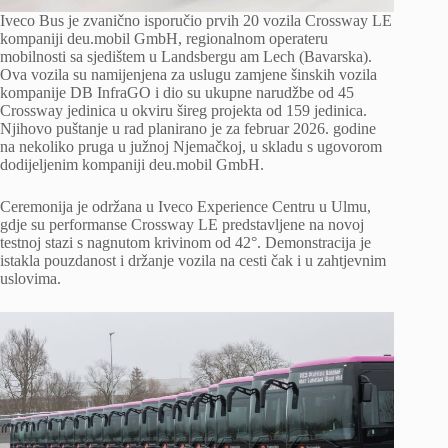
Iveco Bus je zvanično isporučio prvih 20 vozila Crossway LE
kompaniji deu.mobil GmbH, regionalnom operateru
mobilnosti sa sjedištem u Landsbergu am Lech (Bavarska).
Ova vozila su namijenjena za uslugu zamjene šinskih vozila
kompanije DB InfraGO i dio su ukupne narudžbe od 45
Crossway jedinica u okviru šireg projekta od 159 jedinica.
Njihovo puštanje u rad planirano je za februar 2026. godine
na nekoliko pruga u južnoj Njemačkoj, u skladu s ugovorom
dodijeljenim kompaniji deu.mobil GmbH.
Ceremonija je održana u Iveco Experience Centru u Ulmu,
gdje su performanse Crossway LE predstavljene na novoj
testnoj stazi s nagnutom krivinom od 42°. Demonstracija je
istakla pouzdanost i držanje vozila na cesti čak i u zahtjevnim
uslovima.