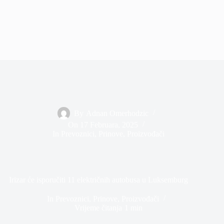
By
Adnan Omerhodzic
On
17 Februara, 2025
In
Prevoznici
,
Prinove
,
Proizvođači
Irizar će isporučiti 11 električnih autobusa u Luksemburg
In
Prevoznici
,
Prinove
,
Proizvođači
Vrijeme čitanja
1 min