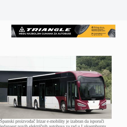
Španski proizvođač Irizar e-mobility je izabran da isporuči
jedanaest novih električnih autobusa za rad u Luksemburgu.